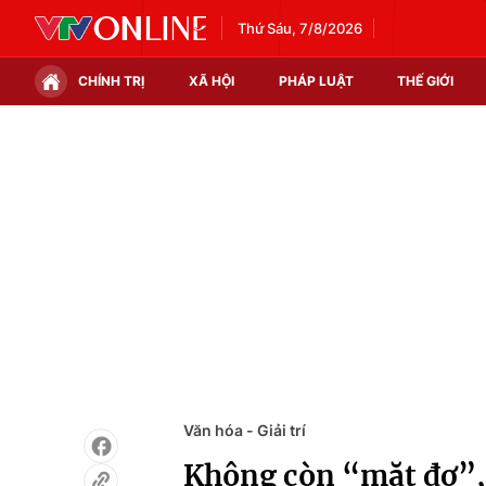
Thứ Sáu, 7/8/2026
CHÍNH TRỊ
XÃ HỘI
PHÁP LUẬT
THẾ GIỚI
Chính trị
Xã hội
Thế giới
Kinh tế
Tin tức
Tài chính
Thế giới đó đây
Thị trường
Câu chuyện quốc tế
Góc doanh nghiệp
Dữ liệu và đời sống
Văn hóa - Giải trí
Không còn “mặt đơ”, 