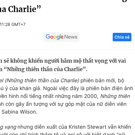
a Charlie”
Góc ảnh
 11:28 GMT+7
Giáo dục
Công nghệ
Chia sẻ
Tuyển sinh
Hitech Công ng
Học trực tuyến
Sản phẩm
n sẽ không khiến người hâm mộ thất vọng với vai
g
Thị trường
m “Những thiên thần của Charlie”.
Tư vấn
el (Những thiên thần của Charlie)
phiên bản mới, bộ
ú ý của khán giả. Ngoài việc đây là phiên bản điện ảnh
uyền hình nổi tiếng nhất những năm 2000,
Những thiên
h còn gây ấn tượng với sự góp mặt của nữ diễn viên
n Sabina Wilson.
g vạng
nhưng diễn xuất của Kristen Stewart vẫn khiến
ười còn chỉ trích thậm tệ và gọi cô với biệt danh "nữ