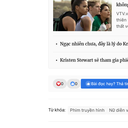
không
VTV.v
thiên
thất 
Ngạc nhiên chưa, đây là lý do Kr
Kristen Stewart sẽ tham gia ph
0
0
Bài đọc hay? Thả t
Từ khóa:
Phim truyền hình
Nữ diễn 