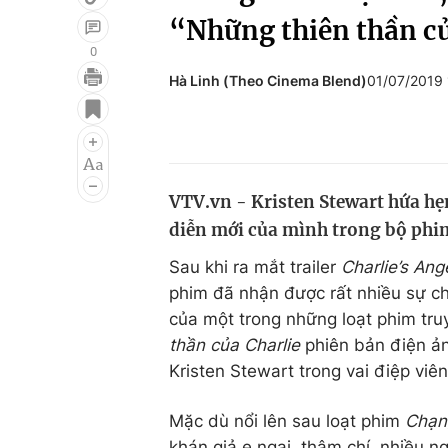
“Những thiên thần củ
0
Hà Linh (Theo Cinema Blend)
01/07/2019
Giải trí
Đời sống
Điện ảnh
Du lịch
Âm nhạc
Làm đẹp
VTV.vn - Kristen Stewart hứa hẹ
Sao
Chất lượng cuộc sốn
diễn mới của mình trong bộ phi
Sau khi ra mắt trailer
Charlie’s Ang
phim đã nhận được rất nhiều sự ch
của một trong những loạt phim tr
thần của Charlie
phiên bản điện ản
Kristen Stewart trong vai điệp viê
Mặc dù nổi lên sau loạt phim
Chạn
khán giả e ngại, thậm chí, nhiều ng