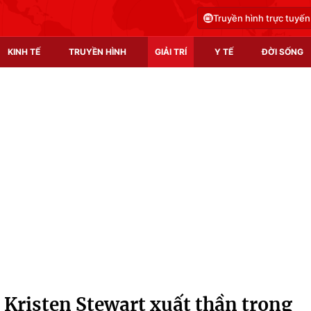
Truyền hình trực tuyến
KINH TẾ
TRUYỀN HÌNH
GIẢI TRÍ
Y TẾ
ĐỜI SỐNG
Pháp luật
Y tế
Truyền hình
Multimedia
Phim VTV
Video
Hậu trường
Shorts video
Nhân vật
Podcast
Khán giả
EMagazine
Giải sao mai
Photo
Kristen Stewart xuất thần trong
Infographic