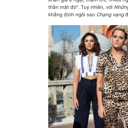
thần mặt đơ". Tuy nhiên, với
Những
khẳng định ngôi sao
Chạng vạng
đ