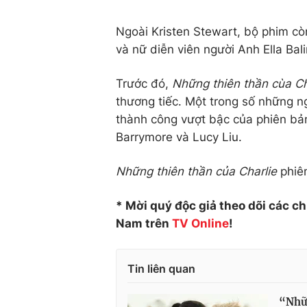
Ngoài Kristen Stewart, bộ phim c
và nữ diễn viên người Anh Ella Bal
Trước đó,
Những thiên thần cùa Ch
thương tiếc. Một trong số những n
thành công vượt bậc của phiên bả
Barrymore và Lucy Liu.
Những thiên thần của Charlie
phiê
* Mời quý độc giả theo dõi các c
Nam trên
TV Online
!
Tin liên quan
“Nhữn