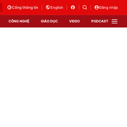
Cổng thông tin
English
Đăng nhập
CÔNG NGHỆ
GIÁO DỤC
VIDEO
PODCAST
VTV Money
VTV Thể thao
VTV Sức khoẻ
Bất động sản
Thị trường 24h
Tấm lòng Việt
Vươn mình bằng AI
VTV4
VTV8
VTV9
Lịch phát sóng
Giao lưu trực tuyến
Sự kiện