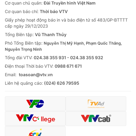
Cơ quan chủ quản:
Đài Truyền hình Việt Nam
Cơ quan báo chí:
Thời báo VTV
Giấy phép hoạt động báo in và báo điện tử số 483/GP-BTTTT
cấp ngày 29/12/2023
Tổng Biên tập:
Vũ Thanh Thủy
Phó Tổng Biên tập:
Nguyễn Thị Mỹ Hạnh, Phạm Quốc Thắng,
Nguyễn Trọng Ninh
Tổng đài VTV:
024.38 355 931 - 024.38 355 932
Ðiện thoại Thời báo VTV:
0988 671 671
Email:
toasoan@vtv.vn
Liên hệ quảng cáo:
(024) 626 79595