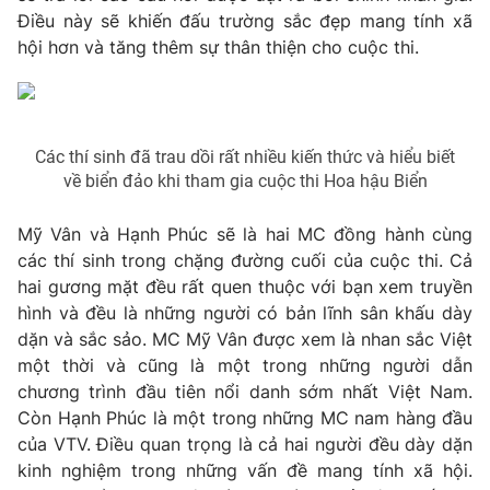
Điều này sẽ khiến đấu trường sắc đẹp mang tính xã
hội hơn và tăng thêm sự thân thiện cho cuộc thi.
THỜI BÁO VTV
Các thí sinh đã trau dồi rất nhiều kiến thức và hiểu biết
Theo dõi báo trên
về biển đảo khi tham gia cuộc thi Hoa hậu Biển
Mỹ Vân và Hạnh Phúc sẽ là hai MC đồng hành cùng
Cơ quan chủ quản:
Đài Truyền hình Việt Nam
các thí sinh trong chặng đường cuối của cuộc thi. Cả
Cơ quan báo chí:
Thời báo VTV
hai gương mặt đều rất quen thuộc với bạn xem truyền
Giấy phép hoạt động báo in và báo điện tử số 483/GP-BTTTT
hình và đều là những người có bản lĩnh sân khấu dày
cấp ngày 29/12/2023
dặn và sắc sảo. MC Mỹ Vân được xem là nhan sắc Việt
Tổng Biên tập:
Vũ Thanh Thủy
một thời và cũng là một trong những người dẫn
Phó Tổng Biên tập:
Nguyễn Thị Mỹ Hạnh, Phạm Quốc Thắng,
chương trình đầu tiên nổi danh sớm nhất Việt Nam.
Nguyễn Trọng Ninh
Còn Hạnh Phúc là một trong những MC nam hàng đầu
Tổng đài VTV:
024.38 355 931 - 024.38 355 932
của VTV. Điều quan trọng là cả hai người đều dày dặn
Ðiện thoại Thời báo VTV:
024.66 897 897
kinh nghiệm trong những vấn đề mang tính xã hội.