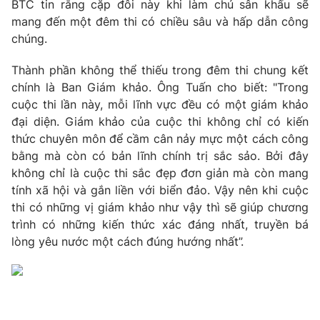
Email:
toasoan@vtv.vn
BTC tin rằng cặp đôi này khi làm chủ sân khấu sẽ
mang đến một đêm thi có chiều sâu và hấp dẫn công
Liên hệ quảng cáo:
024-7300.7108
chúng.
Thành phần không thể thiếu trong đêm thi chung kết
chính là Ban Giám khảo. Ông Tuấn cho biết: "Trong
cuộc thi lần này, mỗi lĩnh vực đều có một giám khảo
đại diện. Giám khảo của cuộc thi không chỉ có kiến
thức chuyên môn để cầm cân nảy mực một cách công
bằng mà còn có bản lĩnh chính trị sắc sảo. Bởi đây
không chỉ là cuộc thi sắc đẹp đơn giản mà còn mang
tính xã hội và gắn liền với biển đảo. Vậy nên khi cuộc
thi có những vị giám khảo như vậy thì sẽ giúp chương
® Cấm sao chép dưới mọi hình thức nếu không có sự chấp
trình có những kiến thức xác đáng nhất, truyền bá
thuận bằng văn bản. Ghi rõ nguồn VTV.vn khi phát hành lại
lòng yêu nước một cách đúng hướng nhất”.
thông tin từ website này.