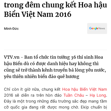
Chính trị
trong đêm chung kết Hoa hậu
Truyền hình
Biển Việt Nam 2016
Văn hóa - Giải trí
Xã hội
Y tế
Đời sống
Minh Đức
Pháp luật
Công nghệ
Giáo dục
Y tế
VTV.vn - Ban tổ chức tin tưởng 36 thí sinh Hoa
Thế giới
hậu Biển dù có được danh hiệu hay không thì
Tin tức
cũng sẽ trở thành kênh truyền bá lòng yêu nước,
Kinh tế
yêu thiên nhiên biển đảo quê hương
Thế giới đó đây
Tài chính
Dữ liệu và đời sống
Câu chuyện quốc tế
Chỉ còn ít giờ nữa, chung kết
Hoa hậu Biển Việt Nam
Thị trường
2016 sẽ diễn ra trên hòn đảo
Tuần Châu
–
Hạ Long
.
Đây là một trong những đấu trường sắc đẹp mang tầm
Truyền hình
Góc doanh nghiệp
cỡ quốc gia đang rất được mong chờ. Ekip chuẩn bị