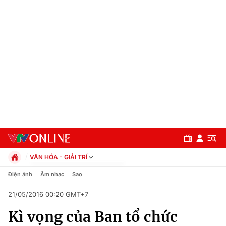
VĂN HÓA - GIẢI TRÍ
Chính trị
Điện ảnh
Âm nhạc
Sao
Xã hội
21/05/2016 00:20 GMT+7
Pháp luật
Chuyên mục
Kinh tế
Kì vọng của Ban tổ chức
Thể thao