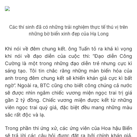
Photo
Infographic
Các thí sinh đã có những trải nghiệm thực tế thú vị trên
Video
Shorts video
những bờ biển xinh đẹp của Hạ Long
VTV Money
VTV Thể thao
Khi nói về đêm chung kết. ông Tuấn tỏ ra khá kì vọng
khi nói về đạo diễn của cuộc thi: “Đạo diễn Công
VTV Sức khoẻ
Bất động sản
Cường là một trong những đạo diễn trẻ nhưng cực kì
sáng tạo. Tôi tin chắc rằng những màn biến hóa của
anh trong đêm chung kết sẽ khiến khán giả cực kì bất
Thị trường 24h
Tấm lòng Việt
ngờ”. Ngoài ra, BTC cũng cho biết công chúng cả nước
sẽ được nhìn ngắm chiếc vương miện ngọc trai trị giá
VTV4
Vươn mình bằng AI
gần 2 tỷ đồng. Chiếc vương miện được kết từ những
viên ngọc trai quý giá, đặc biệt đều mang những màu
sắc rất độc và lạ.
VTV9
VTV8
Trong phần thi ứng xử, các ứng viên của Hoa hậu Biển
Liên hệ tòa soạn
English
sẽ trả lời các câu hỏi được đặt ra bởi chính khán giả.