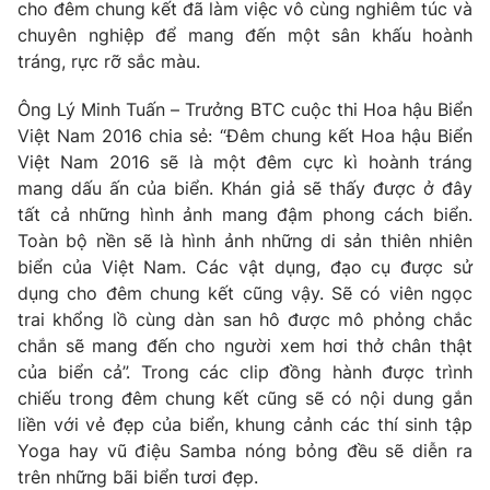
Phim VTV
cho đêm chung kết đã làm việc vô cùng nghiêm túc và
Giải trí
chuyên nghiệp để mang đến một sân khấu hoành
Hậu trường
tráng, rực rỡ sắc màu.
Điện ảnh
Đời sống
Nhân vật
Ông Lý Minh Tuấn – Trưởng BTC cuộc thi Hoa hậu Biển
Âm nhạc
Du lịch
Việt Nam 2016 chia sẻ: “Đêm chung kết Hoa hậu Biển
Khán giả
Giáo dục
Sao
Việt Nam 2016 sẽ là một đêm cực kì hoành tráng
Làm đẹp
Giải sao mai
mang dấu ấn của biển. Khán giả sẽ thấy được ở đây
Tuyển sinh
Công nghệ
tất cả những hình ảnh mang đậm phong cách biển.
Chất lượng cuộc sống
Học trực tuyến
Toàn bộ nền sẽ là hình ảnh những di sản thiên nhiên
Hitech Công nghệ tương lai
biển của Việt Nam. Các vật dụng, đạo cụ được sử
Giao lưu trực tuyến
dụng cho đêm chung kết cũng vậy. Sẽ có viên ngọc
Sản phẩm
trai khổng lồ cùng dàn san hô được mô phỏng chắc
Lịch phát sóng
chắn sẽ mang đến cho người xem hơi thở chân thật
Thị trường
của biển cả”. Trong các clip đồng hành được trình
Tư vấn
chiếu trong đêm chung kết cũng sẽ có nội dung gắn
Chuyên mục khác
liền với vẻ đẹp của biển, khung cảnh các thí sinh tập
Yoga hay vũ điệu Samba nóng bỏng đều sẽ diễn ra
Emagazine
Podcast
trên những bãi biển tươi đẹp.