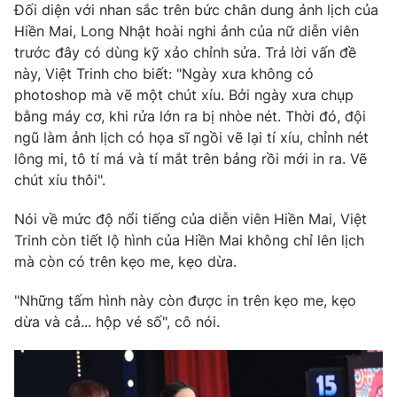
Đối diện với nhan sắc trên bức chân dung ảnh lịch của
Photo
Infographic
Hiền Mai, Long Nhật hoài nghi ảnh của nữ diễn viên
trước đây có dùng kỹ xảo chỉnh sửa. Trả lời vấn đề
này, Việt Trinh cho biết: "Ngày xưa không có
Video
Shorts video
photoshop mà vẽ một chút xíu. Bởi ngày xưa chụp
bằng máy cơ, khi rửa lớn ra bị nhòe nét. Thời đó, đội
VTV Money
VTV Thể thao
ngũ làm ảnh lịch có họa sĩ ngồi vẽ lại tí xíu, chỉnh nét
lông mi, tô tí má và tí mắt trên bảng rồi mới in ra. Vẽ
chút xíu thôi".
VTV Sức khoẻ
Bất động sản
Nói về mức độ nổi tiếng của diễn viên Hiền Mai, Việt
Thị trường 24h
Tấm lòng Việt
Trinh còn tiết lộ hình của Hiền Mai không chỉ lên lịch
mà còn có trên kẹo me, kẹo dừa.
VTV4
Vươn mình bằng AI
"Những tấm hình này còn được in trên kẹo me, kẹo
dừa và cả... hộp vé số", cô nói.
VTV9
VTV8
Liên hệ tòa soạn
English