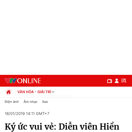
VĂN HÓA - GIẢI TRÍ
Chính trị
Điện ảnh
Âm nhạc
Sao
Xã hội
18/01/2019 14:11 GMT+7
Pháp luật
Chuyên mục
Kinh tế
Ký ức vui vẻ: Diễn viên Hiền
Thể thao