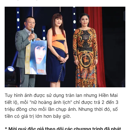
Ðiện thoại Thời báo VTV:
024.66 897 897
Email:
toasoan@vtv.vn
Liên hệ quảng cáo:
024-7300.7108
Tuy hình ảnh được sử dụng tràn lan nhưng Hiền Mai
® Cấm sao chép dưới mọi hình thức nếu không có sự chấp
tiết lộ, mỗi "nữ hoàng ảnh lịch" chỉ được trả 2 đến 3
thuận bằng văn bản. Ghi rõ nguồn VTV.vn khi phát hành lại
triệu đồng cho mỗi lần chụp ảnh. Nhưng thời đó, số
thông tin từ website này.
tiền có giá trị lớn hơn bây giờ.
* Mời quý độc giả theo dõi các chương trình đã phát