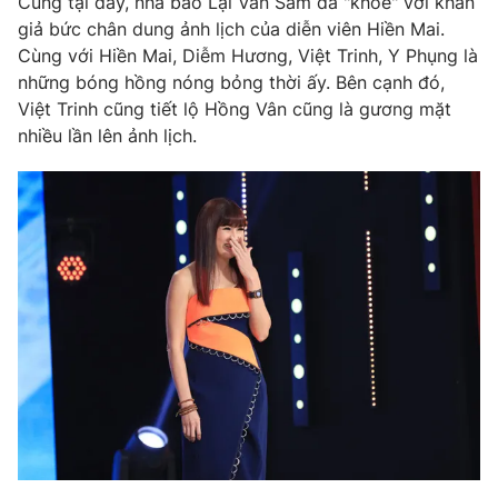
Cũng tại đây, nhà báo Lại Văn Sâm đã "khoe" với khán
Phim VTV
Giải trí
giả bức chân dung ảnh lịch của diễn viên Hiền Mai.
Hậu trường
Cùng với Hiền Mai, Diễm Hương, Việt Trinh, Y Phụng là
Điện ảnh
những bóng hồng nóng bỏng thời ấy. Bên cạnh đó,
Đời sống
Nhân vật
Việt Trinh cũng tiết lộ Hồng Vân cũng là gương mặt
Âm nhạc
Du lịch
nhiều lần lên ảnh lịch.
Khán giả
Giáo dục
Sao
Làm đẹp
Giải sao mai
Tuyển sinh
Công nghệ
Chất lượng cuộc sống
Học trực tuyến
Hitech Công nghệ tương lai
Giao lưu trực tuyến
Sản phẩm
Lịch phát sóng
Thị trường
Tư vấn
Chuyên mục khác
Emagazine
Podcast