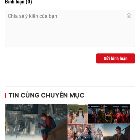
Bình luận
(
0
)
Gửi bình luận
TIN CÙNG CHUYÊN MỤC