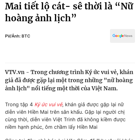
Chính trị
Mai tiết lộ cát- sê thời là “Nữ
Truyền hình
hoàng ảnh lịch”
Văn hóa - Giải trí
Xã hội
Y tế
Đời sống
PV/Ảnh: BTC
Pháp luật
Công nghệ
Giáo dục
Y tế
VTV.vn - Trong chương trình Ký ức vui vẻ, khán
Thế giới
giả đã được gặp lại một trong những "nữ hoàng
Tin tức
ảnh lịch" nổi tiếng một thời của Việt Nam.
Kinh tế
Thế giới đó đây
Trong tập 4
Ký ức vui vẻ
, khán giả được gặp lại nữ
Tài chính
Dữ liệu và đời sống
diễn viên Hiền Mai trên sân khấu. Gặp lại người chị
Câu chuyện quốc tế
Thị trường
cùng thời, diễn viên Việt Trinh đã không kiềm được
niềm hạnh phúc, ôm chầm lấy Hiền Mai
Truyền hình
Góc doanh nghiệp