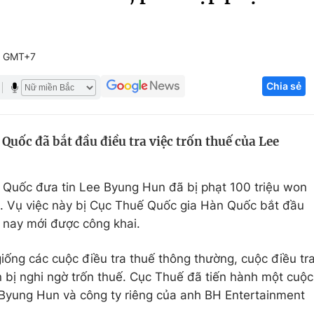
Góc ảnh
9 GMT+7
Giáo dục
Công nghệ
Chia sẻ
Tuyển sinh
Hitech Công ng
Học trực tuyến
Sản phẩm
uốc đã bắt đầu điều tra việc trốn thuế của Lee
g
Thị trường
Tư vấn
 Quốc đưa tin Lee Byung Hun đã bị phạt 100 triệu won
. Vụ việc này bị Cục Thuế Quốc gia Hàn Quốc bắt đầu
 nay mới được công khai.
iống các cuộc điều tra thuế thông thường, cuộc điều tr
 bị nghi ngờ trốn thuế. Cục Thuế đã tiến hành một cuộc
e Byung Hun và công ty riêng của anh BH Entertainment