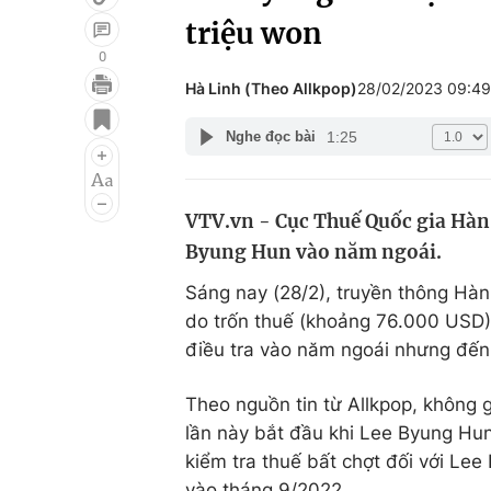
triệu won
0
Hà Linh (Theo Allkpop)
28/02/2023 09:4
Giải trí
Đời sống
1:25
Nghe đọc bài
Điện ảnh
Du lịch
Âm nhạc
Làm đẹp
VTV.vn - Cục Thuế Quốc gia Hàn Q
Sao
Chất lượng cuộc sốn
Byung Hun vào năm ngoái.
Sáng nay (28/2), truyền thông Hàn
do trốn thuế (khoảng 76.000 USD)
điều tra vào năm ngoái nhưng đến
Theo nguồn tin từ Allkpop, không g
lần này bắt đầu khi Lee Byung Hun
kiểm tra thuế bất chợt đối với Le
vào tháng 9/2022.