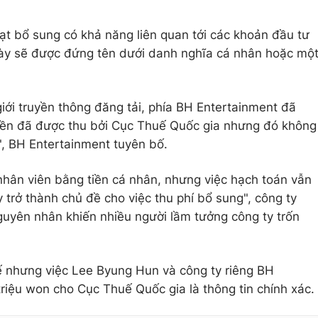
ạt bổ sung có khả năng liên quan tới các khoản đầu tư
ày sẽ được đứng tên dưới danh nghĩa cá nhân hoặc mộ
giới truyền thông đăng tải, phía BH Entertainment đã
tiền đã được thu bởi Cục Thuế Quốc gia nhưng đó không
ế", BH Entertainment tuyên bố.
 nhân viên bằng tiền cá nhân, nhưng việc hạch toán vẫn
y trở thành chủ đề cho việc thu phí bổ sung", công ty
guyên nhân khiến nhiều người lầm tưởng công ty trốn
ế nhưng việc Lee Byung Hun và công ty riêng BH
riệu won cho Cục Thuế Quốc gia là thông tin chính xác.