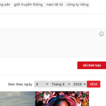
ng sản
giới truyền thông
nam tài tử
công ty riêng
Gửi bình luận
Xem theo ngày
XEM