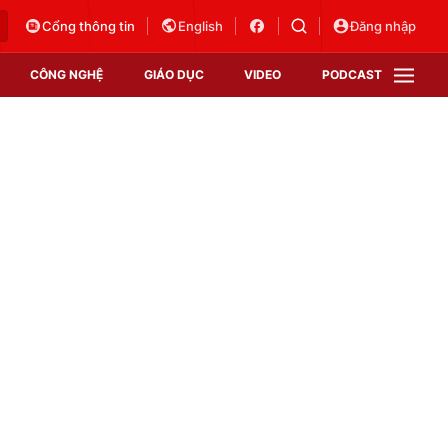
Cổng thông tin
English
Đăng nhập
CÔNG NGHỆ
GIÁO DỤC
VIDEO
PODCAST
VTV Money
VTV Thể thao
VTV Sức khoẻ
Bất động sản
Thị trường 24h
Tấm lòng Việt
Vươn mình bằng AI
VTV4
VTV8
VTV9
Lịch phát sóng
Giao lưu trực tuyến
Sự kiện