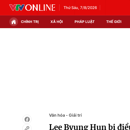
Thứ Sáu, 7/8/2026
CHÍNH TRỊ
XÃ HỘI
PHÁP LUẬT
THẾ GIỚI
Chính trị
Xã hội
Thế giới
Kinh tế
Tin tức
Tài chính
Thế giới đó đây
Thị trường
Câu chuyện quốc tế
Góc doanh nghiệp
Dữ liệu và đời sống
Văn hóa - Giải trí
Lee Byung Hun bị điều