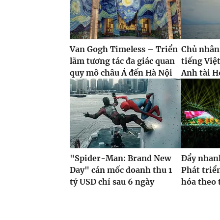
Van Gogh Timeless – Triển
Chủ nhân
lãm tương tác đa giác quan
tiếng Việ
quy mô châu Á đến Hà Nội
Anh tài H
"Spider-Man: Brand New
Đẩy nhan
Day" cán mốc doanh thu 1
Phát triể
tỷ USD chỉ sau 6 ngày
hóa theo t