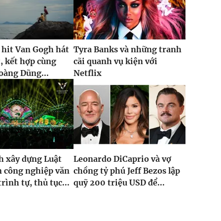
 hit Van Gogh hát
Tyra Banks và những tranh
t, kết hợp cùng
cãi quanh vụ kiện với
oàng Dũng...
Netflix
h xây dựng Luật
Leonardo DiCaprio và vợ
n công nghiệp văn
chồng tỷ phú Jeff Bezos lập
rình tự, thủ tục...
quỹ 200 triệu USD để...