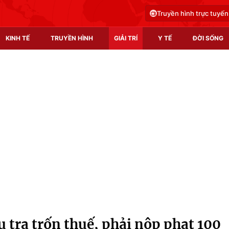
Truyền hình trực tuyến
KINH TẾ
TRUYỀN HÌNH
GIẢI TRÍ
Y TẾ
ĐỜI SỐNG
Pháp luật
Y tế
Truyền hình
Multimedia
Phim VTV
Video
Hậu trường
Shorts video
Nhân vật
Podcast
Khán giả
EMagazine
Giải sao mai
Photo
 tra trốn thuế, phải nộp phạt 100
Infographic