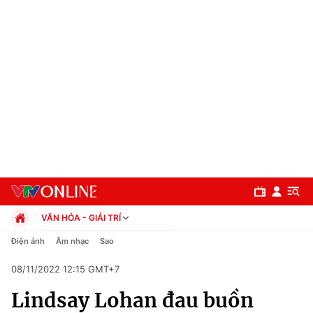
VĂN HÓA - GIẢI TRÍ
Chính trị
Điện ảnh
Âm nhạc
Sao
Xã hội
08/11/2022 12:15 GMT+7
Pháp luật
Chuyên mục
Kinh tế
Lindsay Lohan đau buồn
Thể thao