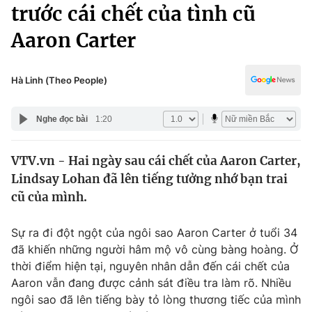
Chính trị
trước cái chết của tình cũ
Truyền hình
Aaron Carter
Văn hóa - Giải trí
Xã hội
Y tế
Đời sống
Hà Linh (Theo People)
Pháp luật
Công nghệ
Giáo dục
Nghe đọc bài
1:20
Y tế
VTV.vn - Hai ngày sau cái chết của Aaron Carter,
Thế giới
Lindsay Lohan đã lên tiếng tưởng nhớ bạn trai
Tin tức
cũ của mình.
Kinh tế
Thế giới đó đây
Sự ra đi đột ngột của ngôi sao Aaron Carter ở tuổi 34
Tài chính
Dữ liệu và đời sống
đã khiến những người hâm mộ vô cùng bàng hoàng. Ở
Câu chuyện quốc tế
Thị trường
thời điểm hiện tại, nguyên nhân dẫn đến cái chết của
Aaron vẫn đang được cảnh sát điều tra làm rõ. Nhiều
Truyền hình
Góc doanh nghiệp
ngôi sao đã lên tiếng bày tỏ lòng thương tiếc của mình