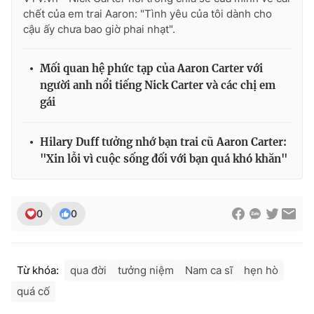
chết của em trai Aaron: "Tình yêu của tôi dành cho
cậu ấy chưa bao giờ phai nhạt".
Mối quan hệ phức tạp của Aaron Carter với
người anh nổi tiếng Nick Carter và các chị em
gái
Hilary Duff tưởng nhớ bạn trai cũ Aaron Carter:
"Xin lỗi vì cuộc sống đối với bạn quá khó khăn"
0
0
Từ khóa:
qua đời
tưởng niệm
Nam ca sĩ
hẹn hò
quá cố