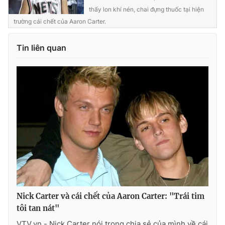
Ðiện thoại Thời báo VTV:
024.66 897 897
thấy lon khí nén, chai đựng thuốc tại hiện
Email:
toasoan@vtv.vn
trường cái chết của Aaron Carter.
Liên hệ quảng cáo:
024-7300.7108
Tin liên quan
® Cấm sao chép dưới mọi hình thức nếu không có sự chấp
thuận bằng văn bản. Ghi rõ nguồn VTV.vn khi phát hành lại
thông tin từ website này.
Nick Carter và cái chết của Aaron Carter: "Trái tim
tôi tan nát"
VTV.vn - Nick Carter nói trong chia sẻ của mình về cái