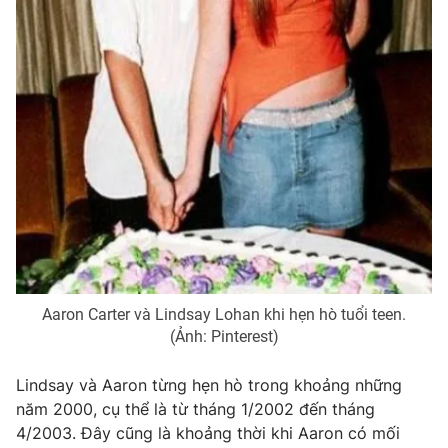
Photo
Infographic
Video
Shorts video
VTV Money
VTV Thể thao
VTV Sức khoẻ
Bất động sản
Thị trường 24h
Tấm lòng Việt
Aaron Carter và Lindsay Lohan khi hẹn hò tuổi teen.
VTV4
Vươn mình bằng AI
(Ảnh: Pinterest)
VTV9
VTV8
Lindsay và Aaron từng hẹn hò trong khoảng những
năm 2000, cụ thể là từ tháng 1/2002 đến tháng
4/2003. Đây cũng là khoảng thời khi Aaron có mối
Liên hệ tòa soạn
English