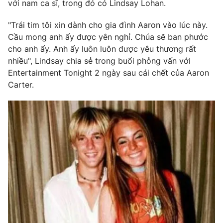
Phim VTV
với nam ca sĩ, trong đó có Lindsay Lohan.
Giải trí
Hậu trường
"Trái tim tôi xin dành cho gia đình Aaron vào lúc này.
Điện ảnh
Cầu mong anh ấy được yên nghỉ. Chúa sẽ ban phước
Đời sống
Nhân vật
cho anh ấy. Anh ấy luôn luôn được yêu thương rất
Âm nhạc
Du lịch
nhiều", Lindsay chia sẻ trong buổi phỏng vấn với
Khán giả
Giáo dục
Sao
Entertainment Tonight 2 ngày sau cái chết của Aaron
Làm đẹp
Giải sao mai
Carter.
Tuyển sinh
Công nghệ
Chất lượng cuộc sống
Học trực tuyến
Hitech Công nghệ tương lai
Giao lưu trực tuyến
Sản phẩm
Lịch phát sóng
Thị trường
Tư vấn
Chuyên mục khác
Emagazine
Podcast