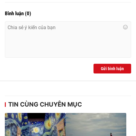
Bình luận
(
0
)
Gửi bình luận
TIN CÙNG CHUYÊN MỤC