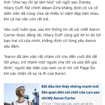
tình "chia tay rồi lại làm hòa" với ngôi sao Disney
Hilary Duff. Nữ chính
Mean Girls
khẳng định cô và cố
diễn viên đã cùng chia sẻ nhiều kỉ niệm đẹp bên nhau
khi cả hai vẫn còn rất trẻ.
THỜI BÁO VTV
Vào cuối tuần qua, sau khi thông tin về cái chết Aaron
Carter được đăng tải, Hilary Duff cũng gửi lời tri ân tới
bạn trai cũ của mình, khẳng định cô từng yêu Aaron
Theo dõi báo trên
sâu đậm.
"Aaron đã làm việc rất chăm chỉ cho đến cuối đời để
Cơ quan chủ quản:
Đài Truyền hình Việt Nam
hồi phục, trở thành một người cha tốt và sửa đổi gia
Cơ quan báo chí:
Thời báo VTV
đình", người đại diện của nam ca sĩ nói với Page Six
Giấy phép hoạt động báo in và báo điện tử số 483/GP-BTTTT
khi xác nhận về sự ra đi của Aaron.
cấp ngày 29/12/2023
Tổng Biên tập:
Vũ Thanh Thủy
Bắt đầu tìm thấy những manh mối
Phó Tổng Biên tập:
Nguyễn Thị Mỹ Hạnh, Phạm Quốc Thắng,
liên quan đến cái chết của cựu sao
Nguyễn Trọng Ninh
nhí Mỹ Aaron Carter
Tổng đài VTV:
024.38 355 931 - 024.38 355 932
VTV.vn - Theo báo cáo, cảnh sát đã tìm