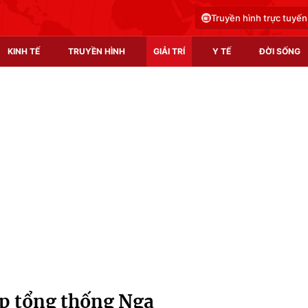
Truyền hình trực tuyến
KINH TẾ
TRUYỀN HÌNH
GIẢI TRÍ
Y TẾ
ĐỜI SỐNG
Pháp luật
Y tế
Truyền hình
Multimedia
Phim VTV
Video
Hậu trường
Shorts video
Nhân vật
Podcast
Khán giả
EMagazine
Giải sao mai
Photo
ặp tổng thống Nga
Infographic