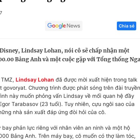
Góc ảnh
7
Chia sẻ
Giáo dục
Công nghệ
Tuyển sinh
Hitech Công ng
Disney, Lindsay Lohan, nói cô sẽ chấp nhận một
Học trực tuyến
Sản phẩm
500.00 Bảng Anh và một cuộc gặp với Tổng thống Ng
g
Thị trường
Tư vấn
g TMZ,
Lindsay Lohan
đã được mời xuất hiện trong talk
t govoryat. Chương trình được phát sóng trên đài truyề
trình này muốn phỏng vấn Lindsay về mối quan hệ đầy
Egor Tarabasov (23 tuổi). Tuy nhiên, cựu ngôi sao của
hững nhà sản xuất đáp ứng đòi hỏi của cô.
ay phản lực riêng với nhân viên an ninh và một hộ
.000 Bảng Anh. Trên máy bay, cô muốn có thợ làm tóc,