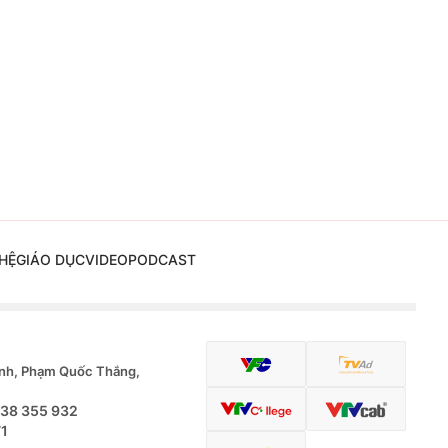
HỆ
GIÁO DỤC
VIDEO
PODCAST
nh, Phạm Quốc Thắng,
.38 355 932
71