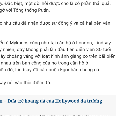
. Đặc biệt, một đòi hỏi được cho là có phần thái quá,
ỡ với Tổng thống Putin.
ác nhu cầu đã nhận được sự đồng ý và cả hai bên vẫn
iển ở Mykonos cũng như tại căn hộ ở London, Lindsay
y nhiên, đây không phải lần đầu tiên diễn viên 30 tuổi
gây choáng váng với loạt hình ảnh giằng co trên bãi biển
 nhau trên ban công của họ trong căn hộ ở
iện đó, Lindsay đã cáo buộc Egor hành hung cô.
say nói vào thời điểm đó.
n - Đứa trẻ hoang dã của Hollywood đã trưởng