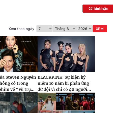
Gửi bình luận
Xem theo ngày
XEM
của Steven Nguyễn
BLACKPINK: Sự kiện kỷ
hông có trong
niệm 10 năm bị phản ứng
phim về “vũ trụ...
dữ dội vì chỉ có 40 người...