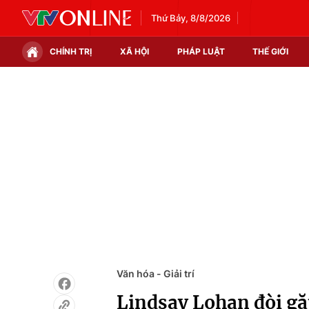
Thứ Bảy, 8/8/2026
CHÍNH TRỊ
XÃ HỘI
PHÁP LUẬT
THẾ GIỚI
Chính trị
Xã hội
Thế giới
Kinh tế
Tin tức
Tài chính
Thế giới đó đây
Thị trường
Câu chuyện quốc tế
Góc doanh nghiệp
Dữ liệu và đời sống
Văn hóa - Giải trí
Lindsay Lohan đòi g