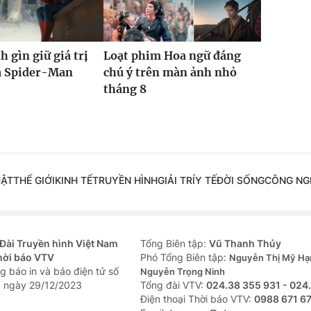
h gìn giữ giá trị
Loạt phim Hoa ngữ đáng
ủa Spider-Man
chú ý trên màn ảnh nhỏ
tháng 8
UẬT
THẾ GIỚI
KINH TẾ
TRUYỀN HÌNH
GIẢI TRÍ
Y TẾ
ĐỜI SỐNG
CÔNG NG
Đài Truyền hình Việt Nam
Tổng Biên tập:
Vũ Thanh Thủy
hời báo VTV
Phó Tổng Biên tập:
Nguyễn Thị Mỹ Hạ
g báo in và báo điện tử số
Nguyễn Trọng Ninh
 ngày 29/12/2023
Tổng đài VTV:
024.38 355 931 - 024
Ðiện thoại Thời báo VTV:
0988 671 6