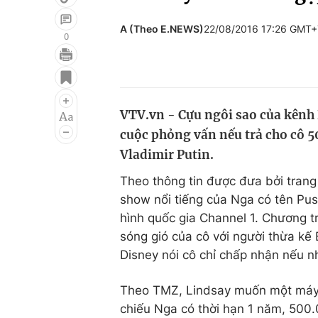
A (Theo E.NEWS)
22/08/2016 17:26 GMT+
0
Giải trí
Đời sống
Điện ảnh
Du lịch
VTV.vn - Cựu ngôi sao của kênh 
Âm nhạc
Làm đẹp
cuộc phỏng vấn nếu trả cho cô 
Sao
Chất lượng cuộc sốn
Vladimir Putin.
Theo thông tin được đưa bởi tran
show nổi tiếng của Nga có tên Pus
hình quốc gia Channel 1. Chương 
sóng gió của cô với người thừa kế 
Disney nói cô chỉ chấp nhận nếu n
Theo TMZ, Lindsay muốn một máy b
chiếu Nga có thời hạn 1 năm, 500