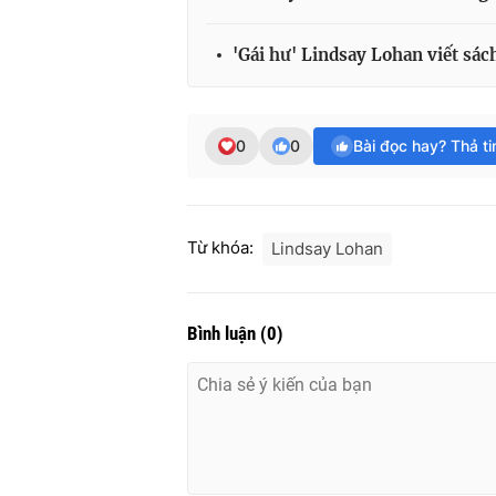
'Gái hư' Lindsay Lohan viết sác
0
0
Bài đọc hay? Thả t
Từ khóa:
Lindsay Lohan
Bình luận
(
0
)