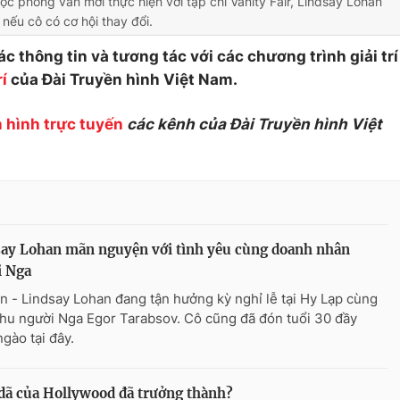
ộc phỏng vấn mới thực hiện với tạp chí Vanity Fair, Lindsay Lohan
 nếu cô có cơ hội thay đổi.
c thông tin và tương tác với các chương trình giải trí
í
của Đài Truyền hình Việt Nam.
 hình trực tuyến
các kênh của Đài Truyền hình Việt
ay Lohan mãn nguyện với tình yêu cùng doanh nhân
i Nga
n - Lindsay Lohan đang tận hưởng kỳ nghỉ lễ tại Hy Lạp cùng
hu người Nga Egor Tarabsov. Cô cũng đã đón tuổi 30 đầy
ngào tại đây.
dã của Hollywood đã trưởng thành?