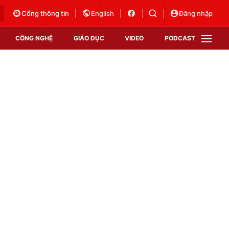
Cổng thông tin
English
Đăng nhập
CÔNG NGHỆ
GIÁO DỤC
VIDEO
PODCAST
VTV Money
VTV Thể thao
VTV Sức khoẻ
Bất động sản
Thị trường 24h
Tấm lòng Việt
Vươn mình bằng AI
VTV4
VTV8
VTV9
Lịch phát sóng
Giao lưu trực tuyến
Sự kiện