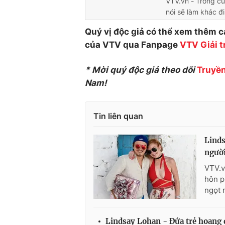
VTV.vn - Trong cu
nói sẽ làm khác đi
Quý vị độc giả có thể xem thêm cá
của VTV qua Fanpage
VTV Giải tr
* Mời quý độc giả theo dõi
Truyền
Nam!
Tin liên quan
Linds
ngườ
VTV.v
hôn p
ngọt 
Lindsay Lohan - Đứa trẻ hoang 