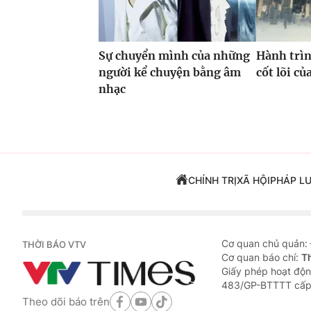
Sự chuyển mình của những
Hành trìn
người kể chuyện bằng âm
cốt lõi c
nhạc
CHÍNH TRỊ
XÃ HỘI
PHÁP L
Cơ quan chủ quản:
THỜI BÁO VTV
Cơ quan báo chí:
T
Giấy phép hoạt độn
483/GP-BTTTT cấp
Theo dõi báo trên