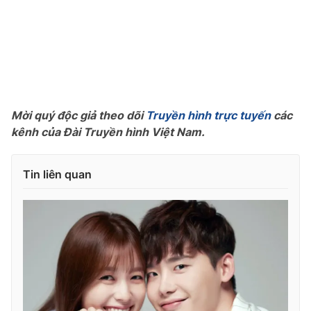
Photo
Infographic
Video
Shorts video
VTV Money
VTV Thể thao
Mời quý độc giả theo dõi
Truyền hình trực tuyến
các
kênh của Đài Truyền hình Việt Nam.
VTV Sức khoẻ
Bất động sản
Tin liên quan
Thị trường 24h
Tấm lòng Việt
VTV4
Vươn mình bằng AI
VTV9
VTV8
Liên hệ tòa soạn
English