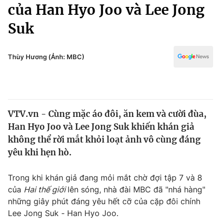
Chính trị
của Han Hyo Joo và Lee Jong
Truyền hình
Suk
Văn hóa - Giải trí
Xã hội
Y tế
Đời sống
Thùy Hương (Ảnh: MBC)
Pháp luật
Công nghệ
Giáo dục
Y tế
VTV.vn - Cùng mặc áo đôi, ăn kem và cười đùa,
Thế giới
Han Hyo Joo và Lee Jong Suk khiến khán giả
Tin tức
không thể rời mắt khỏi loạt ảnh vô cùng đáng
Kinh tế
yêu khi hẹn hò.
Thế giới đó đây
Tài chính
Dữ liệu và đời sống
Câu chuyện quốc tế
Trong khi khán giả đang mỏi mắt chờ đợi tập 7 và 8
Thị trường
của
Hai thế giới
lên sóng, nhà đài MBC đã "nhá hàng"
những giây phút đáng yêu hết cỡ của cặp đôi chính
Truyền hình
Góc doanh nghiệp
Lee Jong Suk - Han Hyo Joo.