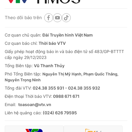
Theo dõi báo trên
Cơ quan chủ quản:
Đài Truyền hình Việt Nam
Cơ quan báo chí:
Thời báo VTV
Giấy phép hoạt động báo in và báo điện tử số 483/GP-BTTTT
cấp ngày 29/12/2023
Tổng Biên tập:
Vũ Thanh Thủy
Phó Tổng Biên tập:
Nguyễn Thị Mỹ Hạnh, Phạm Quốc Thắng,
Nguyễn Trọng Ninh
Tổng đài VTV:
024.38 355 931 - 024.38 355 932
Ðiện thoại Thời báo VTV:
0988 671 671
Email:
toasoan@vtv.vn
Liên hệ quảng cáo:
(024) 626 79595