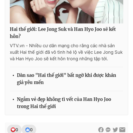
THỜI BÁO VTV
Hai thế giới: Lee Jong Suk và Han Hyo Joo sẽ kết
hôn?
VTV.vn - Nhiều cư dân mạng cho rằng các nhà sản
xuất Hai thế giới đã vô tình hé lộ về việc Lee Jong Suk
Theo dõi báo trên
và Han Hyo Joo sẽ kết hôn trong những tập tới.
Cơ quan chủ quản:
Đài Truyền hình Việt Nam
Dàn sao "Hai thế giới" bất ngờ khi được khán
giả yêu mến
Cơ quan báo chí:
Thời báo VTV
Giấy phép hoạt động báo in và báo điện tử số 483/GP-BTTTT
cấp ngày 29/12/2023
Ngắm vẻ đẹp không tì vết của Han Hyo Joo
Tổng Biên tập:
Vũ Thanh Thủy
trong Hai thế giới
Phó Tổng Biên tập:
Nguyễn Thị Mỹ Hạnh, Phạm Quốc Thắng,
Nguyễn Trọng Ninh
Tổng đài VTV:
024.38 355 931 - 024.38 355 932
0
0