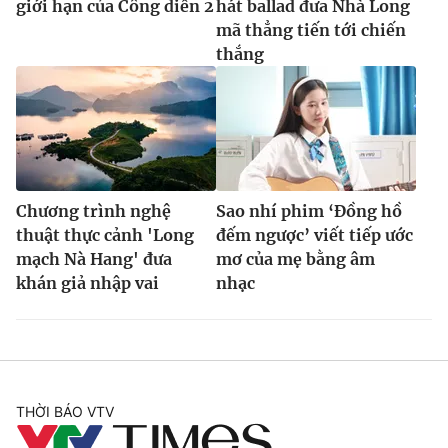
giới hạn của Công diễn 2
hát ballad đưa Nhà Long
mã thẳng tiến tới chiến
thắng
Chương trình nghệ
Sao nhí phim ‘Đồng hồ
thuật thực cảnh 'Long
đếm ngược’ viết tiếp ước
mạch Nà Hang' đưa
mơ của mẹ bằng âm
khán giả nhập vai
nhạc
THỜI BÁO VTV