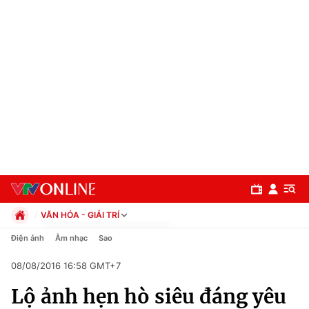
VĂN HÓA - GIẢI TRÍ
Chính trị
Điện ảnh
Âm nhạc
Sao
Xã hội
08/08/2016 16:58 GMT+7
Pháp luật
Chuyên mục
Kinh tế
Lộ ảnh hẹn hò siêu đáng yêu
Thể thao