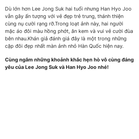
Phim VTV
Giải trí
Dù lớn hơn Lee Jong Suk hai tuổi nhưng Han Hyo Joo
Hậu trường
vẫn gây ấn tượng với vẻ đẹp trẻ trung, thánh thiện
Điện ảnh
cùng nụ cười rạng rỡ.Trong loạt ảnh này, hai người
Đời sống
Nhân vật
mặc áo đôi màu hồng phớt, ăn kem và vui vẻ cười đùa
Âm nhạc
Du lịch
bên nhau.Khán giả đánh giá đây là một trong những
Khán giả
Giáo dục
Sao
cặp đôi đẹp nhất màn ảnh nhỏ Hàn Quốc hiện nay.
Làm đẹp
Giải sao mai
Tuyển sinh
Cùng ngắm những khoảnh khắc hẹn hò vô cùng đáng
Công nghệ
Chất lượng cuộc sống
yêu của Lee Jong Suk và Han Hyo Joo nhé!
Học trực tuyến
Hitech Công nghệ tương lai
Giao lưu trực tuyến
Sản phẩm
Lịch phát sóng
Thị trường
Tư vấn
Chuyên mục khác
Emagazine
Podcast