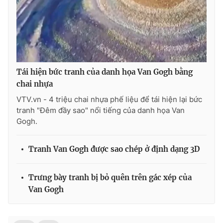
Ðiện thoại Thời báo VTV:
024.66 897 897
Email:
toasoan@vtv.vn
Liên hệ quảng cáo:
024-7300.7108
Tái hiện bức tranh của danh họa Van Gogh bằng
chai nhựa
VTV.vn - 4 triệu chai nhựa phế liệu để tái hiện lại bức
tranh "Đêm đầy sao" nổi tiếng của danh họa Van
Gogh.
Tranh Van Gogh được sao chép ở định dạng 3D
® Cấm sao chép dưới mọi hình thức nếu không có sự chấp
Trưng bày tranh bị bỏ quên trên gác xép của
thuận bằng văn bản. Ghi rõ nguồn VTV.vn khi phát hành lại
Van Gogh
thông tin từ website này.