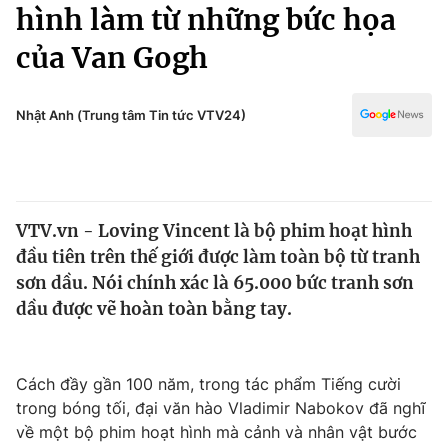
Chính trị
hình làm từ những bức họa
Truyền hình
của Van Gogh
Văn hóa - Giải trí
Xã hội
Y tế
Đời sống
Nhật Anh (Trung tâm Tin tức VTV24)
Pháp luật
Công nghệ
Giáo dục
Y tế
VTV.vn - Loving Vincent là bộ phim hoạt hình
Thế giới
đầu tiên trên thế giới được làm toàn bộ từ tranh
Tin tức
sơn dầu. Nói chính xác là 65.000 bức tranh sơn
Kinh tế
dầu được vẽ hoàn toàn bằng tay.
Thế giới đó đây
Tài chính
Dữ liệu và đời sống
Câu chuyện quốc tế
Thị trường
Cách đầy gần 100 năm, trong tác phẩm Tiếng cười
trong bóng tối, đại văn hào Vladimir Nabokov đã nghĩ
Truyền hình
Góc doanh nghiệp
về một bộ phim hoạt hình mà cảnh và nhân vật bước