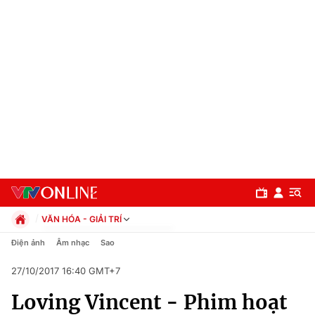
VĂN HÓA - GIẢI TRÍ
Chính trị
Điện ảnh
Âm nhạc
Sao
Xã hội
27/10/2017 16:40 GMT+7
Pháp luật
Chuyên mục
Kinh tế
Loving Vincent - Phim hoạt
Thể thao