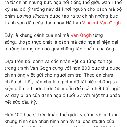
Phim VTV
ra từ chính những bức họa nổi tiếng thế giới. Gần 1 thế
Giải trí
kỷ sau đó, ý tưởng này đã khơi nguồn cho cách mà bộ
Hậu trường
phim
Loving Vincent
được tạo ra từ chính những bức
Điện ảnh
Đời sống
tranh sơn dầu của danh họa Hà Lan
Vincent Van Gogh
.
Nhân vật
Âm nhạc
Du lịch
Đây là khung cảnh của nơi mà
Van Gogh
từng
Khán giả
Giáo dục
Sao
sống….hoặc thực chất là cách mà các họa sĩ hiện đại
Làm đẹp
Giải sao mai
mường tượng nó nhờ qua những tác phẩm của ông.
Tuyển sinh
Công nghệ
Chất lượng cuộc sống
Dựa trên bối cảnh và các nhân vật đã từng tồn tại
Học trực tuyến
Hitech Công nghệ tương lai
trong tranh Van Gogh cùng với hơn 800 bức thư được
Giao lưu trực tuyến
chính ông viết gửi cho người em trai Theo ẩn chứa
Sản phẩm
nhiều chi tiết, các nhà làm phim đã tái hiện những sự
Lịch phát sóng
kiện diễn ra trước thời điểm dẫn đến cái chết bất ngờ
Thị trường
và đầy bí ẩn của danh họa ở tuổi 37 với một thủ pháp
Tư vấn
hết sức cầu kỳ.
Chuyên mục khác
Hơn 100 họa sĩ trên khắp thế giới kỳ công vẽ lại từng
Emagazine
Podcast
khung hình của phần hình ảnh ấy tại các studio của