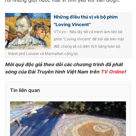
rơi những giọt nước mắt vì tình yêu với Van Gogh.
Những điều thú vị về bộ phim
"Loving Vincent"
THỜI BÁO VTV
VTV.vn - Nếu lấy tất cả tranh làm nên bộ
phim "Loving Vincent" để trải dài trên mặt
đất, chúng sẽ có diện tích bằng toàn bộ
thành phố London và Manhattan cộng lại.
Theo dõi báo trên
Mời quý độc giả theo dõi các chương trình đã phát
sóng của Đài Truyền hình Việt Nam trên
TV Online
!
Cơ quan chủ quản:
Đài Truyền hình Việt Nam
Cơ quan báo chí:
Thời báo VTV
Tin liên quan
Giấy phép hoạt động báo in và báo điện tử số 483/GP-BTTTT
cấp ngày 29/12/2023
Tổng Biên tập:
Vũ Thanh Thủy
Phó Tổng Biên tập:
Nguyễn Thị Mỹ Hạnh, Phạm Quốc Thắng,
Nguyễn Trọng Ninh
Tổng đài VTV:
024.38 355 931 - 024.38 355 932