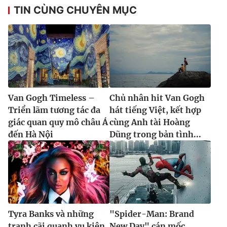
TIN CÙNG CHUYÊN MỤC
Van Gogh Timeless –
Chủ nhân hit Van Gogh
Triển lãm tương tác đa
hát tiếng Việt, kết hợp
giác quan quy mô châu Á
cùng Anh tài Hoàng
đến Hà Nội
Dũng trong bản tình...
Tyra Banks và những
"Spider-Man: Brand
tranh cãi quanh vụ kiện
New Day" cán mốc