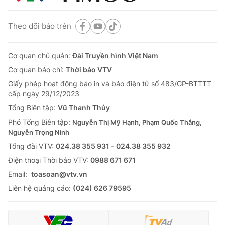
Theo dõi báo trên
Cơ quan chủ quản:
Đài Truyền hình Việt Nam
Cơ quan báo chí:
Thời báo VTV
Giấy phép hoạt động báo in và báo điện tử số 483/GP-BTTTT
cấp ngày 29/12/2023
Tổng Biên tập:
Vũ Thanh Thủy
Phó Tổng Biên tập:
Nguyễn Thị Mỹ Hạnh, Phạm Quốc Thắng,
Nguyễn Trọng Ninh
Tổng đài VTV:
024.38 355 931 - 024.38 355 932
Ðiện thoại Thời báo VTV:
0988 671 671
Email:
toasoan@vtv.vn
Liên hệ quảng cáo:
(024) 626 79595