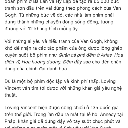
đoàn phim ở Ba Lan và Hy Lạp để tạo ra 65.000 bức
tranh sơn dầu trên vải đúng theo phong cách của Van
Photo
Infographic
Gogh. Từ những bức vẽ đó, các nhà làm phim phải
dựng thành những chuyển động sống động, tương
Video
Shorts video
đương với 12 khung hình mỗi giây.
Với những ai yêu và hiểu tranh của Van Gogh, không
VTV Money
VTV Thể thao
khó để nhận ra các tác phẩm của ông được lồng ghép
xuyên suốt bố phim như
Quán cà phê đêm ở Aries
,
Hoa
VTV Sức khoẻ
Bất động sản
diên vĩ
,
Hoa hướng dương
,
Đêm đầy sao
cho đến chân
dung của chính đại danh họa.
Thị trường 24h
Tấm lòng Việt
Dù là một bộ phim độc lập và kinh phí thấp. Loving
Vincent vẫn tìm tới được với những khán giả yêu nghệ
VTV4
Vươn mình bằng AI
thuật.
Loving Vincent hiện được công chiếu ở 135 quốc gia
VTV9
VTV8
trên thế giới. Trong lần đầu ra mắt tại lễ hội Annecy tại
Pháp, khán giả đã đứng dậy vỗ tay suốt chục phút và
Liên hệ tòa soạn
English