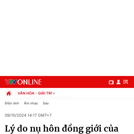
VĂN HÓA - GIẢI TRÍ
Chính trị
Điện ảnh
Âm nhạc
Sao
Xã hội
09/10/2024 14:17 GMT+7
Pháp luật
Chuyên mục
Kinh tế
Lý do nụ hôn đồng giới của
Thể thao