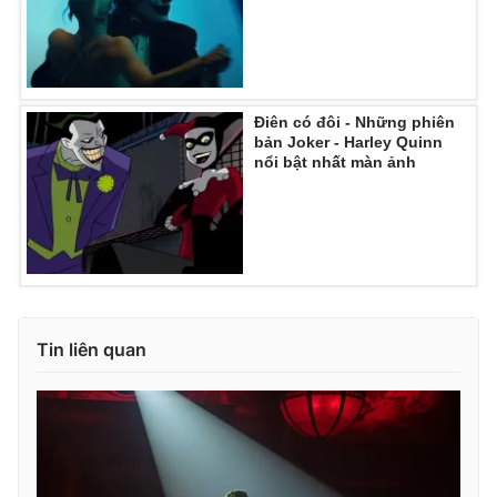
THỜI BÁO VTV
Điên có đôi - Những phiên
bản Joker - Harley Quinn
nổi bật nhất màn ảnh
Theo dõi báo trên
Cơ quan chủ quản:
Đài Truyền hình Việt Nam
Cơ quan báo chí:
Thời báo VTV
Giấy phép hoạt động báo in và báo điện tử số 483/GP-BTTTT
Tin liên quan
cấp ngày 29/12/2023
Tổng Biên tập:
Vũ Thanh Thủy
Phó Tổng Biên tập:
Nguyễn Thị Mỹ Hạnh, Phạm Quốc Thắng,
Nguyễn Trọng Ninh
Tổng đài VTV:
024.38 355 931 - 024.38 355 932