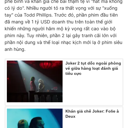
phê bình và khán giả chê bai thậm tệ vì "hát mà không
có lý do". Nhiều người tỏ ra thất vọng với sự "xuống
Photo
Infographic
tay" của Todd Phillips. Trước đó, phần phim đầu tiên
đã mang về 1 tỷ USD doanh thu trên toàn thế giới
Video
Shorts video
khiến những người hâm mộ kỳ vọng rất cao vào bộ
phim này. Tuy nhiên, phần 2 lại gây tranh cãi lớn với
VTV Money
phần nội dung và thể loại nhạc kịch mới lạ ở phim siêu
VTV Thể thao
anh hùng.
VTV Sức khoẻ
Bất động sản
Joker 2 tụt dốc ngoài phòng
vé giữa hàng loạt đánh giá
tiêu cực
Thị trường 24h
Tấm lòng Việt
VTV4
Vươn mình bằng AI
VTV9
VTV8
Khán giả chê Joker: Folie à
Deux
Liên hệ tòa soạn
English