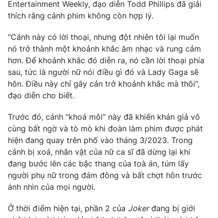
Phim VTV
Entertainment Weekly, đạo diễn Todd Phillips đã giải
Giải trí
thích rằng cảnh phim không còn hợp lý.
Hậu trường
Điện ảnh
"Cảnh này có lời thoại, nhưng đột nhiên tôi lại muốn
Đời sống
Nhân vật
nó trở thành một khoảnh khắc âm nhạc và rung cảm
Âm nhạc
Du lịch
hơn. Để khoảnh khắc đó diễn ra, nó cần lời thoại phía
Khán giả
Giáo dục
Sao
sau, tức là người nữ nói điều gì đó và Lady Gaga sẽ
Làm đẹp
Giải sao mai
hôn. Điều này chỉ gây cản trở khoảnh khắc mà thôi",
Tuyển sinh
Công nghệ
đạo diễn cho biết.
Chất lượng cuộc sống
Học trực tuyến
Hitech Công nghệ tương lai
Trước đó, cảnh "khoá môi" này đã khiến khán giả vô
Giao lưu trực tuyến
cùng bất ngờ và tò mò khi đoàn làm phim được phát
Sản phẩm
hiện đang quay trên phố vào tháng 3/2023. Trong
Lịch phát sóng
cảnh bị xoá, nhân vật của nữ ca sĩ đã dừng lại khi
Thị trường
đang bước lên các bậc thang của toà án, túm lấy
Tư vấn
người phụ nữ trong đám đông và bất chợt hôn trước
ánh nhìn của mọi người.
Chuyên mục khác
Emagazine
Podcast
Ở thời điểm hiện tại, phần 2 của
Joker
đang bị giới