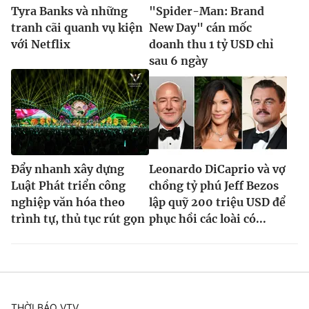
Tyra Banks và những
"Spider-Man: Brand
tranh cãi quanh vụ kiện
New Day" cán mốc
với Netflix
doanh thu 1 tỷ USD chỉ
sau 6 ngày
Đẩy nhanh xây dựng
Leonardo DiCaprio và vợ
Luật Phát triển công
chồng tỷ phú Jeff Bezos
nghiệp văn hóa theo
lập quỹ 200 triệu USD để
trình tự, thủ tục rút gọn
phục hồi các loài có...
THỜI BÁO VTV