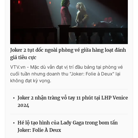
Ðiện thoại Thời báo VTV:
024.66 897 897
Email:
toasoan@vtv.vn
Liên hệ quảng cáo:
024-7300.7108
Joker 2 tụt dốc ngoài phòng vé giữa hàng loạt đánh
giá tiêu cực
VTV.vn - Mặc dù vẫn đạt vị trí đầu bảng tại phòng vé
cuối tuần nhưng doanh thu "Joker: Folie à Deux" lại
không đạt kỳ vọng.
Joker 2 nhận tràng vỗ tay 11 phút tại LHP Venice
2024
® Cấm sao chép dưới mọi hình thức nếu không có sự chấp
thuận bằng văn bản. Ghi rõ nguồn VTV.vn khi phát hành lại
thông tin từ website này.
Hé lộ tạo hình của Lady Gaga trong bom tấn
Joker: Folie À Deux