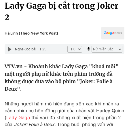
Chính trị
Lady Gaga bị cắt trong Joker
Truyền hình
2
Văn hóa - Giải trí
Xã hội
Y tế
Đời sống
Hà Linh (Theo New York Post)
Pháp luật
Công nghệ
Giáo dục
Nghe đọc bài
1:25
Y tế
VTV.vn - Khoảnh khắc Lady Gaga "khoá môi"
Thế giới
một người phụ nữ khác trên phim trường đã
Tin tức
không được đưa vào bộ phim "Joker: Folie à
Kinh tế
Deux".
Thế giới đó đây
Tài chính
Dữ liệu và đời sống
Câu chuyện quốc tế
Những người hâm mộ hiện đang xôn xao khi nhận ra
Thị trường
cảnh phim nụ hôn đồng giới của nhân vật Harley Quinn
(
Lady Gaga
thủ vai) đã không xuất hiện trong phần 2
Truyền hình
Góc doanh nghiệp
của
Joker: Folie à Deux.
Trong buổi phỏng vấn với