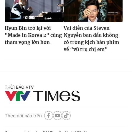
Hyun Bin trở lại với
Vai diễn của Steven
"Made in Korea 2" cùng
Nguyễn ban đầu không
tham vọng lớn hơn
có trong kịch bản phim
về “vũ trụ chị em”
THỜI BÁO VTV
Theo dõi báo trên