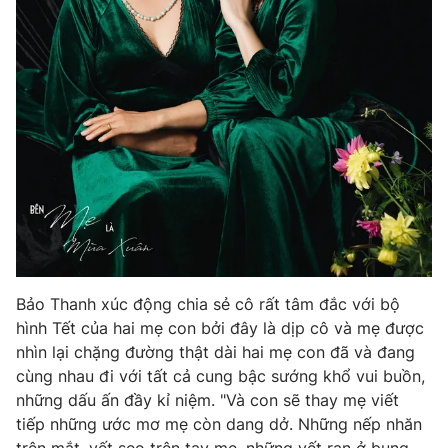
Bảo Thanh xúc động chia sẻ cô rất tâm đắc với bộ
hình Tết của hai mẹ con bởi đây là dịp cô và mẹ được
nhìn lại chặng đường thật dài hai mẹ con đã và đang
cùng nhau đi với tất cả cung bậc sướng khổ vui buồn,
những dấu ấn đầy kỉ niệm. "Và con sẽ thay mẹ viết
tiếp những ước mơ mẹ còn dang dở. Những nếp nhăn
trên mắt, vết sẹo trên tay mẹ, những vết rạn ở bụng…