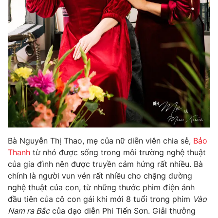
Photo
Infographic
Video
Shorts video
VTV Money
VTV Thể thao
VTV Sức khoẻ
Bất động sản
Thị trường 24h
Tấm lòng Việt
Bà Nguyễn Thị Thao, mẹ của nữ diễn viên chia sẻ,
Bảo
Thanh
từ nhỏ được sống trong môi trường nghệ thuật
VTV4
Vươn mình bằng AI
của gia đình nên được truyền cảm hứng rất nhiều. Bà
chính là người vun vén rất nhiều cho chặng đường
VTV9
VTV8
nghệ thuật của con, từ những thước phim điện ảnh
đầu tiên của cô con gái khi mới 8 tuổi trong phim
Vào
Nam ra Bắc
của đạo diễn Phi Tiến Sơn. Giải thưởng
Liên hệ tòa soạn
English