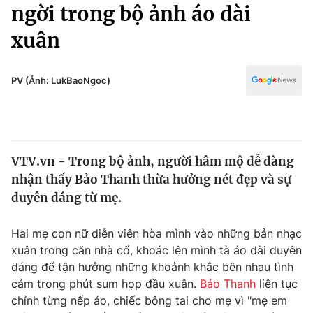
Chính trị
ngời trong bộ ảnh áo dài
Truyền hình
xuân
Văn hóa - Giải trí
Xã hội
Y tế
Đời sống
PV (Ảnh: LukBaoNgoc)
Pháp luật
Công nghệ
Giáo dục
Y tế
VTV.vn - Trong bộ ảnh, người hâm mộ dễ dàng
Thế giới
nhận thấy Bảo Thanh thừa hưởng nét đẹp và sự
Tin tức
duyên dáng từ mẹ.
Kinh tế
Thế giới đó đây
Hai mẹ con nữ diễn viên hòa mình vào những bản nhạc
Tài chính
Dữ liệu và đời sống
xuân trong căn nhà cổ, khoác lên mình tà áo dài duyên
Câu chuyện quốc tế
Thị trường
dáng để tận hưởng những khoảnh khắc bên nhau tình
cảm trong phút sum họp đầu xuân.
Bảo Thanh
liên tục
Truyền hình
Góc doanh nghiệp
chỉnh từng nếp áo, chiếc bông tai cho mẹ vì "mẹ em