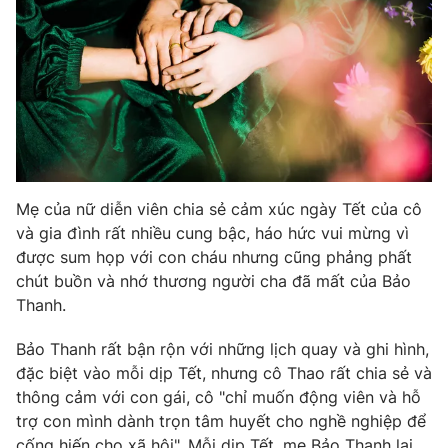
Mẹ của nữ diễn viên chia sẻ cảm xúc ngày Tết của cô
và gia đình rất nhiều cung bậc, háo hức vui mừng vì
được sum họp với con cháu nhưng cũng phảng phất
chút buồn và nhớ thương người cha đã mất của Bảo
Thanh.
Bảo Thanh rất bận rộn với những lịch quay và ghi hình,
đặc biệt vào mỗi dịp Tết, nhưng cô Thao rất chia sẻ và
thông cảm với con gái, cô "chỉ muốn động viên và hỗ
trợ con mình dành trọn tâm huyết cho nghề nghiệp để
cống hiến cho xã hội". Mỗi dịp Tết, mẹ Bảo Thanh lại