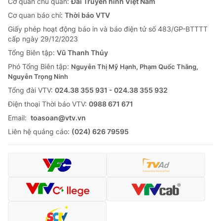
Cơ quan chủ quản:
Đài Truyền hình Việt Nam
Cơ quan báo chí:
Thời báo VTV
Giấy phép hoạt động báo in và báo điện tử số 483/GP-BTTTT
cấp ngày 29/12/2023
Tổng Biên tập:
Vũ Thanh Thủy
Phó Tổng Biên tập:
Nguyễn Thị Mỹ Hạnh, Phạm Quốc Thắng,
Nguyễn Trọng Ninh
Tổng đài VTV:
024.38 355 931 - 024.38 355 932
Ðiện thoại Thời báo VTV:
0988 671 671
Email:
toasoan@vtv.vn
Liên hệ quảng cáo:
(024) 626 79595