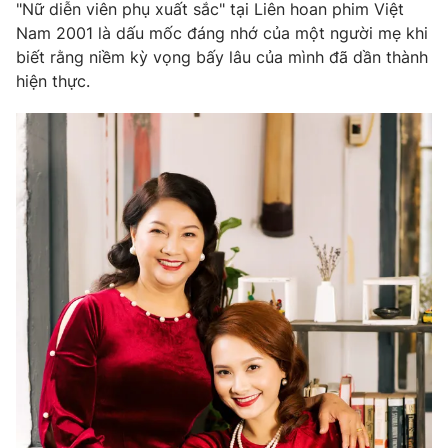
"Nữ diễn viên phụ xuất sắc" tại Liên hoan phim Việt
Nam 2001 là dấu mốc đáng nhớ của một người mẹ khi
biết rằng niềm kỳ vọng bấy lâu của mình đã dần thành
hiện thực.
THỜI BÁO VTV
Theo dõi báo trên
Cơ quan chủ quản:
Đài Truyền hình Việt Nam
Cơ quan báo chí:
Thời báo VTV
Giấy phép hoạt động báo in và báo điện tử số 483/GP-BTTTT
cấp ngày 29/12/2023
Tổng Biên tập:
Vũ Thanh Thủy
Phó Tổng Biên tập:
Nguyễn Thị Mỹ Hạnh, Phạm Quốc Thắng,
Nguyễn Trọng Ninh
Tổng đài VTV:
024.38 355 931 - 024.38 355 932
Ðiện thoại Thời báo VTV:
024.66 897 897