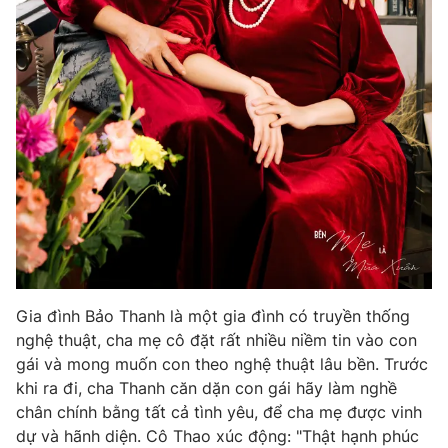
Email:
toasoan@vtv.vn
Liên hệ quảng cáo:
024-7300.7108
® Cấm sao chép dưới mọi hình thức nếu không có sự chấp
Gia đình Bảo Thanh là một gia đình có truyền thống
thuận bằng văn bản. Ghi rõ nguồn VTV.vn khi phát hành lại
nghệ thuật, cha mẹ cô đặt rất nhiều niềm tin vào con
thông tin từ website này.
gái và mong muốn con theo nghệ thuật lâu bền. Trước
khi ra đi, cha Thanh căn dặn con gái hãy làm nghề
chân chính bằng tất cả tình yêu, để cha mẹ được vinh
dự và hãnh diện. Cô Thao xúc động: "Thật hạnh phúc