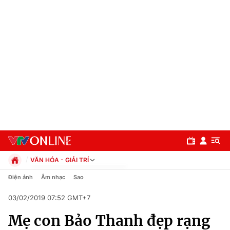
VĂN HÓA - GIẢI TRÍ
Chính trị
Điện ảnh
Âm nhạc
Sao
Xã hội
03/02/2019 07:52 GMT+7
Pháp luật
Chuyên mục
Kinh tế
Mẹ con Bảo Thanh đẹp rạng
Thể thao