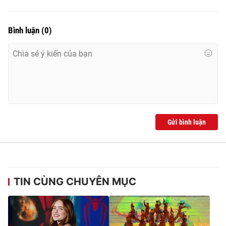
Bình luận
(
0
)
Gửi bình luận
TIN CÙNG CHUYÊN MỤC