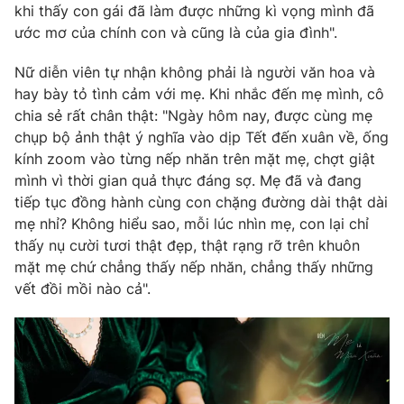
khi thấy con gái đã làm được những kì vọng mình đã
ước mơ của chính con và cũng là của gia đình".
Nữ diễn viên tự nhận không phải là người văn hoa và
hay bày tỏ tình cảm với mẹ. Khi nhắc đến mẹ mình, cô
chia sẻ rất chân thật: "Ngày hôm nay, được cùng mẹ
chụp bộ ảnh thật ý nghĩa vào dịp Tết đến xuân về, ống
kính zoom vào từng nếp nhăn trên mặt mẹ, chợt giật
mình vì thời gian quả thực đáng sợ. Mẹ đã và đang
tiếp tục đồng hành cùng con chặng đường dài thật dài
mẹ nhỉ? Không hiểu sao, mỗi lúc nhìn mẹ, con lại chỉ
thấy nụ cười tươi thật đẹp, thật rạng rỡ trên khuôn
mặt mẹ chứ chẳng thấy nếp nhăn, chẳng thấy những
vết đồi mồi nào cả".