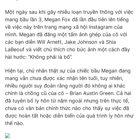
Phim VTV
Giải trí
Một ngày sau khi gây nhiễu loạn truyền thông với việc
Hậu trường
mang bầu lần 3, Megan Fox đã lần đầu tiên lên tiếng
Điện ảnh
Đời sống
Nhân vật
về việc này trên trang mạng xã hội Instagram của
Âm nhạc
mình. Megan đã đăng một tấm ảnh ghép của cô với
Du lịch
Khán giả
các bạn diễn Will Arnett, Jake Johnson và Shia
Giáo dục
Sao
LaBeouf và viết chú thích cho bức ảnh một cách đầy
Làm đẹp
Giải sao mai
Tuyển sinh
hài hước: “Không phải là bố”.
Công nghệ
Chất lượng cuộc sống
Học trực tuyến
Hiện tại, chủ nhân thật sự của chiếc bầu Megan đang
Hitech Công nghệ tương lai
mang vẫn chưa được xác nhận tên tuổi, tuy nhiên,
Giao lưu trực tuyến
nhiều người suy đoán rằng người đó không ai khác
Sản phẩm
chính là chồng cũ của cô – Brian Austin Green. Cả hai
Lịch phát sóng
Thị trường
đã tuyên bố ly hôn từ năm ngoái nhưng trên thực tế,
chưa có văn bản chính thức nào cho thấy sự việc đã
Tư vấn
được hoàn tất hoặc diễn biến của quá trình ly hôn như
Chuyên mục khác
thế nào.
Emagazine
Podcast