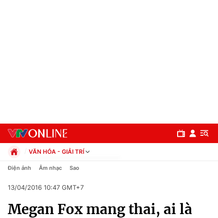
VĂN HÓA - GIẢI TRÍ
Chính trị
Điện ảnh
Âm nhạc
Sao
Xã hội
13/04/2016 10:47 GMT+7
Pháp luật
Chuyên mục
Kinh tế
Megan Fox mang thai, ai là
Thể thao