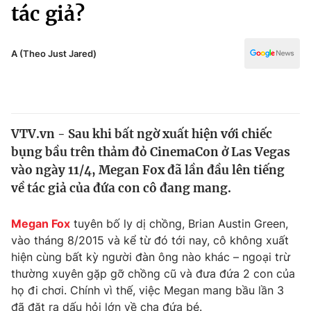
Chính trị
tác giả?
Truyền hình
Văn hóa - Giải trí
Xã hội
Y tế
A (Theo Just Jared)
Đời sống
Pháp luật
Công nghệ
Giáo dục
Y tế
VTV.vn - Sau khi bất ngờ xuất hiện với chiếc
bụng bầu trên thảm đỏ CinemaCon ở Las Vegas
Thế giới
vào ngày 11/4, Megan Fox đã lần đầu lên tiếng
về tác giả của đứa con cô đang mang.
Tin tức
Kinh tế
Thế giới đó đây
Megan Fox
tuyên bố ly dị chồng, Brian Austin Green,
Tài chính
vào tháng 8/2015 và kể từ đó tới nay, cô không xuất
Dữ liệu và đời sống
Câu chuyện quốc tế
hiện cùng bất kỳ người đàn ông nào khác – ngoại trừ
Thị trường
thường xuyên gặp gỡ chồng cũ và đưa đứa 2 con của
Truyền hình
Góc doanh nghiệp
họ đi chơi. Chính vì thế, việc Megan mang bầu lần 3
đã đặt ra dấu hỏi lớn về cha đứa bé.