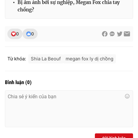
Bị ám ảnh bởi sự nghiệp, Megan Fox chia tay
Ðiện thoại Thời báo VTV:
024.66 897 897
chồng?
Email:
toasoan@vtv.vn
Liên hệ quảng cáo:
024-7300.7108
0
0
Từ khóa:
Shia La Beouf
megan fox ly dị chồng
Bình luận
(
0
)
® Cấm sao chép dưới mọi hình thức nếu không có sự chấp
thuận bằng văn bản. Ghi rõ nguồn VTV.vn khi phát hành lại
thông tin từ website này.