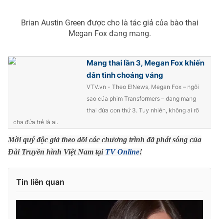
Photo
Infographic
Brian Austin Green được cho là tác giả của bào thai
Megan Fox đang mang.
Video
Shorts video
Mang thai lần 3, Megan Fox khiến
VTV Money
VTV Thể thao
dân tình choáng váng
VTV.vn - Theo E!News, Megan Fox – ngôi
sao của phim Transformers – đang mang
VTV Sức khoẻ
Bất động sản
thai đứa con thứ 3. Tuy nhiên, không ai rõ
cha đứa trẻ là ai.
Thị trường 24h
Tấm lòng Việt
Mời quý độc giả theo dõi các chương trình đã phát sóng của
Đài Truyền hình Việt Nam tại
TV Online
!
VTV4
Vươn mình bằng AI
Tin liên quan
VTV9
VTV8
Liên hệ tòa soạn
English