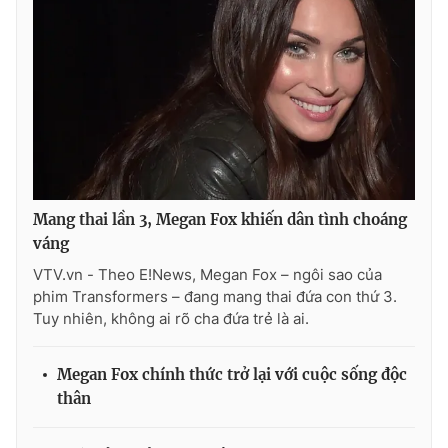
THỜI BÁO VTV
Theo dõi báo trên
Mang thai lần 3, Megan Fox khiến dân tình choáng
váng
Cơ quan chủ quản:
Đài Truyền hình Việt Nam
VTV.vn - Theo E!News, Megan Fox – ngôi sao của
Cơ quan báo chí:
Thời báo VTV
phim Transformers – đang mang thai đứa con thứ 3.
Giấy phép hoạt động báo in và báo điện tử số 483/GP-BTTTT
Tuy nhiên, không ai rõ cha đứa trẻ là ai.
cấp ngày 29/12/2023
Tổng Biên tập:
Vũ Thanh Thủy
Megan Fox chính thức trở lại với cuộc sống độc
Phó Tổng Biên tập:
Nguyễn Thị Mỹ Hạnh, Phạm Quốc Thắng,
thân
Nguyễn Trọng Ninh
Tổng đài VTV:
024.38 355 931 - 024.38 355 932