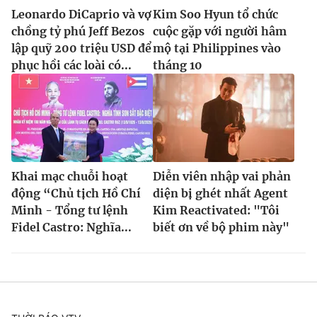
Leonardo DiCaprio và vợ
Kim Soo Hyun tổ chức
chồng tỷ phú Jeff Bezos
cuộc gặp với người hâm
lập quỹ 200 triệu USD để
mộ tại Philippines vào
phục hồi các loài có...
tháng 10
Khai mạc chuỗi hoạt
Diễn viên nhập vai phản
động “Chủ tịch Hồ Chí
diện bị ghét nhất Agent
Minh - Tổng tư lệnh
Kim Reactivated: "Tôi
Fidel Castro: Nghĩa...
biết ơn về bộ phim này"