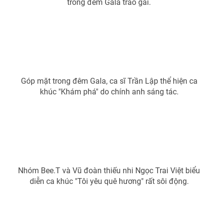
trong đêm Gala trao gải.
Photo
Infographic
Video
Shorts video
VTV Money
VTV Thể thao
Góp mặt trong đêm Gala, ca sĩ Trần Lập thể hiện ca
khúc "Khám phá" do chính anh sáng tác.
VTV Sức khoẻ
Bất động sản
Thị trường 24h
Tấm lòng Việt
VTV4
Vươn mình bằng AI
Nhóm Bee.T và Vũ đoàn thiếu nhi Ngọc Trai Việt biểu
diễn ca khúc "Tôi yêu quê hương" rất sôi động.
VTV9
VTV8
Liên hệ tòa soạn
English