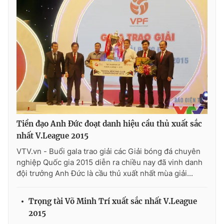
Ðiện thoại Thời báo VTV:
024.66 897 897
Email:
toasoan@vtv.vn
Liên hệ quảng cáo:
024-7300.7108
Tiền đạo Anh Đức đoạt danh hiệu cầu thủ xuất sắc
nhất V.League 2015
VTV.vn - Buổi gala trao giải các Giải bóng đá chuyên
nghiệp Quốc gia 2015 diễn ra chiều nay đã vinh danh
đội trưởng Anh Đức là cầu thủ xuất nhất mùa giải...
® Cấm sao chép dưới mọi hình thức nếu không có sự chấp
thuận bằng văn bản. Ghi rõ nguồn VTV.vn khi phát hành lại
thông tin từ website này.
Trọng tài Võ Minh Trí xuất sắc nhất V.League
2015