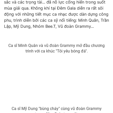
Phim VTV
sắc và các trọng tài... đã nỗ lực cống hiến trong suốt
Giải trí
mùa giải qua. Không khí tại Đêm Gala diễn ra rất sôi
Hậu trường
động với những tiết mục ca nhạc được dàn dựng công
Điện ảnh
Đời sống
phu, trình diễn bởi các ca sỹ nổi tiếng: Minh Quân, Trần
Nhân vật
Âm nhạc
Lập, Mỹ Dung, Nhóm Bee.T, Vũ đoàn Grammy...
Du lịch
Khán giả
Giáo dục
Sao
Làm đẹp
Giải sao mai
Tuyển sinh
Ca sĩ Minh Quân và vũ đoàn Grammy mở đầu chương
Công nghệ
Chất lượng cuộc sống
trình với ca khúc "Tôi yêu bóng đá".
Học trực tuyến
Hitech Công nghệ tương lai
Giao lưu trực tuyến
Sản phẩm
Lịch phát sóng
Thị trường
Tư vấn
Chuyên mục khác
Emagazine
Podcast
Ca sĩ Mỹ Dung "bùng cháy" cùng vũ đoàn Grammy