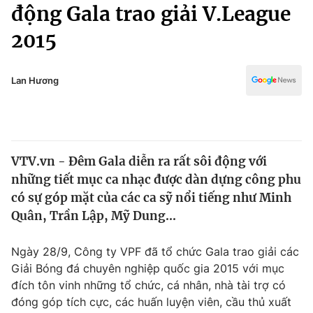
Chính trị
động Gala trao giải V.League
Truyền hình
2015
Văn hóa - Giải trí
Xã hội
Y tế
Đời sống
Lan Hương
Pháp luật
Công nghệ
Giáo dục
Y tế
VTV.vn - Đêm Gala diễn ra rất sôi động với
Thế giới
những tiết mục ca nhạc được dàn dựng công phu
Tin tức
có sự góp mặt của các ca sỹ nổi tiếng như Minh
Kinh tế
Quân, Trần Lập, Mỹ Dung...
Thế giới đó đây
Tài chính
Dữ liệu và đời sống
Câu chuyện quốc tế
Ngày 28/9, Công ty VPF đã tổ chức Gala trao giải các
Thị trường
Giải Bóng đá chuyên nghiệp quốc gia 2015 với mục
đích tôn vinh những tổ chức, cá nhân, nhà tài trợ có
Truyền hình
Góc doanh nghiệp
đóng góp tích cực, các huấn luyện viên, cầu thủ xuất