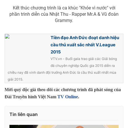
Kết thúc chương trình là ca khúc "Khỏe vì nước" với
phần trình diễn của Nhật Thu - Rapper Mr.A & Vũ đoàn
Grammy.
THỜI BÁO VTV
Tiền đạo Anh Đức đoạt danh hiệu
cầu thủ xuất sắc nhất V.League
2015
Theo dõi báo trên
VTV.vn - Buổi gala trao giải các Giải bóng
đá chuyên nghiệp Quốc gia 2015 diễn ra
Cơ quan chủ quản:
Đài Truyền hình Việt Nam
chiều nay đã vinh danh đội trưởng Anh Đức là cầu thủ xuất nhất mùa
Cơ quan báo chí:
giải 2015.
Thời báo VTV
Giấy phép hoạt động báo in và báo điện tử số 483/GP-BTTTT
Mời quý độc giả theo dõi các chương trình đã phát sóng của
cấp ngày 29/12/2023
Đài Truyền hình Việt Nam
TV Online
.
Tổng Biên tập:
Vũ Thanh Thủy
Phó Tổng Biên tập:
Nguyễn Thị Mỹ Hạnh, Phạm Quốc Thắng,
Tin liên quan
Nguyễn Trọng Ninh
Tổng đài VTV:
024.38 355 931 - 024.38 355 932