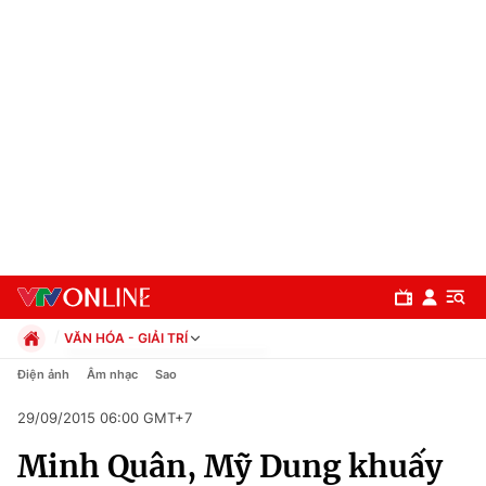
VĂN HÓA - GIẢI TRÍ
Chính trị
Điện ảnh
Âm nhạc
Sao
Xã hội
29/09/2015 06:00 GMT+7
Pháp luật
Chuyên mục
Kinh tế
Minh Quân, Mỹ Dung khuấy
Thể thao