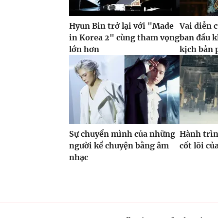
Hyun Bin trở lại với "Made
Vai diễn 
in Korea 2" cùng tham vọng
ban đầu k
lớn hơn
kịch bản 
Sự chuyển mình của những
Hành trìn
người kể chuyện bằng âm
cốt lõi c
nhạc