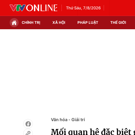
Thứ Sáu, 7/8/2026
CHÍNH TRỊ
XÃ HỘI
PHÁP LUẬT
THẾ GIỚI
Chính trị
Xã hội
Thế giới
Kinh tế
Tin tức
Tài chính
Thế giới đó đây
Thị trường
Câu chuyện quốc tế
Góc doanh nghiệp
Dữ liệu và đời sống
Văn hóa - Giải trí
Mối quan hệ đặc biệt