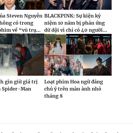
của Steven Nguyễn
BLACKPINK: Sự kiện kỷ
hông có trong
niệm 10 năm bị phản ứng
phim về “vũ trụ...
dữ dội vì chỉ có 40 người...
h gìn giữ giá trị
Loạt phim Hoa ngữ đáng
ủa Spider-Man
chú ý trên màn ảnh nhỏ
tháng 8