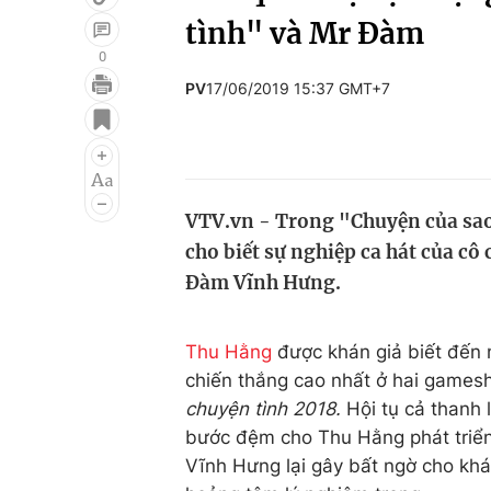
tình" và Mr Đàm
0
PV
17/06/2019 15:37 GMT+7
Giải trí
Đời sống
Điện ảnh
Du lịch
Âm nhạc
Làm đẹp
VTV.vn - Trong "Chuyện của sao
Sao
Chất lượng cuộc sốn
cho biết sự nghiệp ca hát của c
Đàm Vĩnh Hưng.
Thu Hằng
được khán giả biết đến 
chiến thắng cao nhất ở hai games
chuyện tình 2018.
Hội tụ cả thanh l
bước đệm cho Thu Hằng phát triển
Vĩnh Hưng lại gây bất ngờ cho khán