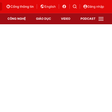
Cổng thông tin
English
Đăng nhập
CÔNG NGHỆ
GIÁO DỤC
VIDEO
PODCAST
VTV Money
VTV Thể thao
VTV Sức khoẻ
Bất động sản
Thị trường 24h
Tấm lòng Việt
Vươn mình bằng AI
VTV4
VTV8
VTV9
Lịch phát sóng
Giao lưu trực tuyến
Sự kiện