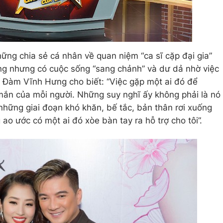
ững chia sẻ cá nhân về quan niệm “ca sĩ cặp đại gia”
iếng nhưng có cuộc sống “sang chảnh” và dư dả nhờ việc
ò Đàm Vĩnh Hưng cho biết: “Việc gặp một ai đó để
ắn của mỗi người. Những suy nghĩ ấy không phải là nó
những giai đoạn khó khăn, bế tắc, bản thân rơi xuống
ao ước có một ai đó xòe bàn tay ra hỗ trợ cho tôi”.