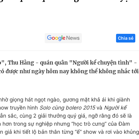
Góc ảnh
Giáo dục
Công nghệ
Chia sẻ
Tuyển sinh
Hitech Công ng
Học trực tuyến
Sản phẩm
", Thu Hằng - quán quân "Người kể chuyện tình" -
g
Thị trường
ô có được như ngày hôm nay không thể không nhắc tới
Tư vấn
nhờ giọng hát ngọt ngào, gương mặt khả ái khi giành
how truyền hình
Solo cùng bolero 2015
và
Người kể
ẫn sắc, cùng 2 giải thưởng quý giá, ngỡ rằng đó sẽ là
 hơn trong sự nghiệp nhưng “học trò cưng” của Đàm
 giả khi tiết lộ bản thân từng “ế” show và rơi vào khủng