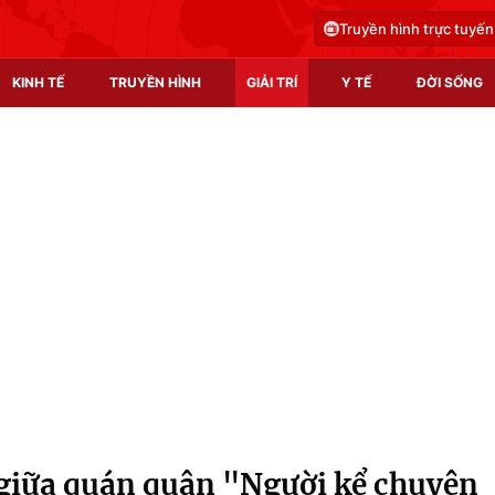
Truyền hình trực tuyến
KINH TẾ
TRUYỀN HÌNH
GIẢI TRÍ
Y TẾ
ĐỜI SỐNG
Pháp luật
Y tế
Truyền hình
Multimedia
Phim VTV
Video
Hậu trường
Shorts video
Nhân vật
Podcast
Khán giả
EMagazine
Giải sao mai
Photo
 giữa quán quân "Người kể chuyện
Infographic