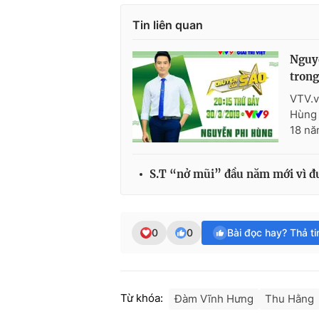
Tin liên quan
Nguyễ
trong
VTV.v
Hùng 
18 nă
S.T “nở mũi” đầu năm mới vì đ
0
0
Bài đọc hay? Thả t
Từ khóa:
Đàm Vĩnh Hưng
Thu Hằng