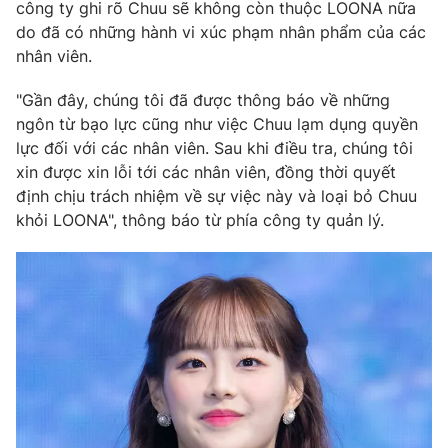
Phim VTV
công ty ghi rõ Chuu sẽ không còn thuộc LOONA nữa
Giải trí
do đã có những hành vi xúc phạm nhân phẩm của các
Hậu trường
nhân viên.
Điện ảnh
Đời sống
Nhân vật
"Gần đây, chúng tôi đã được thông báo về những
Âm nhạc
Du lịch
ngôn từ bạo lực cũng như việc Chuu lạm dụng quyền
Khán giả
Giáo dục
Sao
lực đối với các nhân viên. Sau khi điều tra, chúng tôi
Làm đẹp
Giải sao mai
xin được xin lỗi tới các nhân viên, đồng thời quyết
Tuyển sinh
Công nghệ
định chịu trách nhiệm về sự việc này và loại bỏ Chuu
Chất lượng cuộc sống
Học trực tuyến
khỏi LOONA", thông báo từ phía công ty quản lý.
Hitech Công nghệ tương lai
Giao lưu trực tuyến
Sản phẩm
Lịch phát sóng
Thị trường
Tư vấn
Chuyên mục khác
Emagazine
Podcast