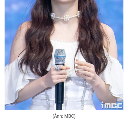
Photo
Infographic
Video
Shorts video
VTV Money
VTV Thể thao
VTV Sức khoẻ
Bất động sản
Thị trường 24h
Tấm lòng Việt
VTV4
Vươn mình bằng AI
VTV9
VTV8
(Ảnh: MBC)
Liên hệ tòa soạn
English