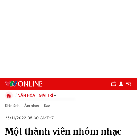
VĂN HÓA - GIẢI TRÍ
Chính trị
Điện ảnh
Âm nhạc
Sao
Xã hội
25/11/2022 05:30 GMT+7
Pháp luật
Chuyên mục
Kinh tế
Một thành viên nhóm nhạc
Thể thao