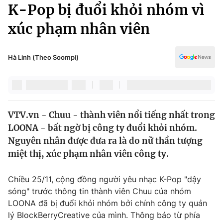
Chính trị
K-Pop bị đuổi khỏi nhóm vì
Truyền hình
xúc phạm nhân viên
Văn hóa - Giải trí
Xã hội
Y tế
Đời sống
Hà Linh (Theo Soompi)
Pháp luật
Công nghệ
Giáo dục
Y tế
VTV.vn - Chuu - thành viên nổi tiếng nhất trong
Thế giới
LOONA - bất ngờ bị công ty đuổi khỏi nhóm.
Tin tức
Nguyên nhân được đưa ra là do nữ thần tượng
Kinh tế
miệt thị, xúc phạm nhân viên công ty.
Thế giới đó đây
Tài chính
Dữ liệu và đời sống
Câu chuyện quốc tế
Chiều 25/11, cộng đồng người yêu nhạc K-Pop "dậy
Thị trường
sóng" trước thông tin thành viên Chuu của nhóm
LOONA đã bị đuổi khỏi nhóm bởi chính công ty quản
Truyền hình
Góc doanh nghiệp
lý BlockBerryCreative của mình. Thông báo từ phía