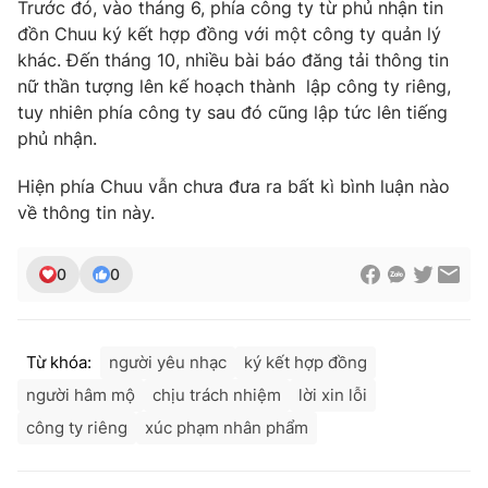
Trước đó, vào tháng 6, phía công ty từ phủ nhận tin
Ðiện thoại Thời báo VTV:
024.66 897 897
đồn Chuu ký kết hợp đồng với một công ty quản lý
Email:
toasoan@vtv.vn
khác. Đến tháng 10, nhiều bài báo đăng tải thông tin
Liên hệ quảng cáo:
024-7300.7108
nữ thần tượng lên kế hoạch thành lập công ty riêng,
tuy nhiên phía công ty sau đó cũng lập tức lên tiếng
phủ nhận.
Hiện phía Chuu vẫn chưa đưa ra bất kì bình luận nào
về thông tin này.
0
0
Từ khóa:
người yêu nhạc
ký kết hợp đồng
® Cấm sao chép dưới mọi hình thức nếu không có sự chấp
người hâm mộ
chịu trách nhiệm
lời xin lỗi
thuận bằng văn bản. Ghi rõ nguồn VTV.vn khi phát hành lại
thông tin từ website này.
công ty riêng
xúc phạm nhân phẩm