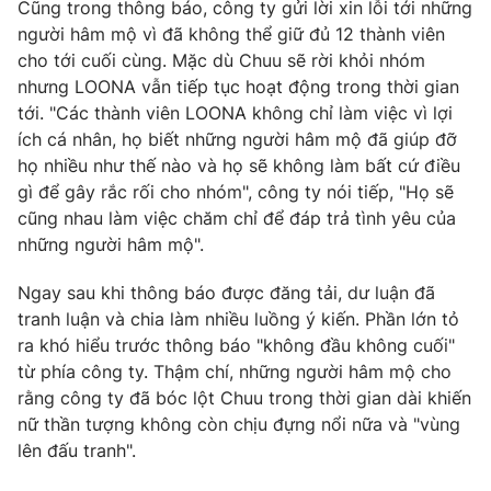
Cũng trong thông báo, công ty gửi lời xin lỗi tới những
người hâm mộ vì đã không thể giữ đủ 12 thành viên
cho tới cuối cùng. Mặc dù Chuu sẽ rời khỏi nhóm
nhưng LOONA vẫn tiếp tục hoạt động trong thời gian
THỜI BÁO VTV
tới. "Các thành viên LOONA không chỉ làm việc vì lợi
ích cá nhân, họ biết những người hâm mộ đã giúp đỡ
họ nhiều như thế nào và họ sẽ không làm bất cứ điều
gì để gây rắc rối cho nhóm", công ty nói tiếp, "Họ sẽ
Theo dõi báo trên
cũng nhau làm việc chăm chỉ để đáp trả tình yêu của
những người hâm mộ".
Cơ quan chủ quản:
Đài Truyền hình Việt Nam
Ngay sau khi thông báo được đăng tải, dư luận đã
Cơ quan báo chí:
Thời báo VTV
tranh luận và chia làm nhiều luồng ý kiến. Phần lớn tỏ
Giấy phép hoạt động báo in và báo điện tử số 483/GP-BTTTT
ra khó hiểu trước thông báo "không đầu không cuối"
cấp ngày 29/12/2023
từ phía công ty. Thậm chí, những người hâm mộ cho
Tổng Biên tập:
Vũ Thanh Thủy
rằng công ty đã bóc lột Chuu trong thời gian dài khiến
Phó Tổng Biên tập:
Nguyễn Thị Mỹ Hạnh, Phạm Quốc Thắng,
nữ thần tượng không còn chịu đựng nổi nữa và "vùng
Nguyễn Trọng Ninh
lên đấu tranh".
Tổng đài VTV:
024.38 355 931 - 024.38 355 932