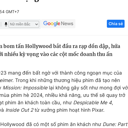
Góc ảnh
:54 GMT+7
Chia sẻ
Giáo dục
Công nghệ
Tuyển sinh
Hitech Công ng
m bom tấn Hollywood bắt đầu ra rạp dồn dập, hứa
Học trực tuyến
Sản phẩm
ới nhiều kỳ vọng vào các cột mốc doanh thu ấn
g
Thị trường
Tư vấn
3 mang đến bất ngờ với thành công ngoạn mục của
eimer
. Trong khi những thương hiệu phim đã tạo nên
y
Mission: Impossible
lại không gây sốt như mong đợi vớ
 mùa phim hè 2024, nhiều khả năng, ưu thế sẽ quay trở
loạt phim ăn khách toàn cầu, như
Despicable Me 4
,
 và
Inside Out 2
từ xưởng phim hoạt hình Pixar.
, Hollywood đã có một số phim ăn khách như
Dune: Part