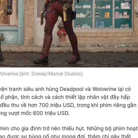
olverine (ảnh: Disney/Marvel Studios)
yện tranh siêu anh hùng Deadpool và Wolverine lại có
số phận, tính cách và cách thiết lập nhân vật đầy hấp
đều thu về hơn 700 triệu USD, trong khi phim riêng gần
ng vượt mốc 600 triệu USD.
phim cho gia đình trở nên thiếu hụt. Những bộ phim hoạt
tạo được sự bùng nổ như mong đợi, thậm chí gây thất