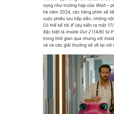
vọng như trường hợp của
Wish
– p
hè năm 2024, các hãng phim sẽ li
cuộc phiêu lưu hấp dẫn, những nội 
Có thể kể tới
IF
(dự kiến ra mắt 17
đặc biệt là
Inside Out 2
(14/6) từ 
trong thời gian qua nhưng với
Insi
vé và các giải thưởng sẽ về lại với