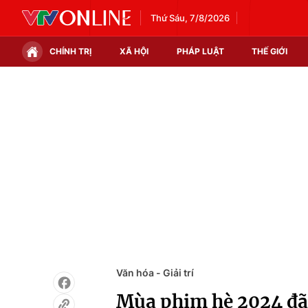
Thứ Sáu, 7/8/2026
CHÍNH TRỊ
XÃ HỘI
PHÁP LUẬT
THẾ GIỚI
Chính trị
Xã hội
Thế giới
Kinh tế
Tin tức
Tài chính
Thế giới đó đây
Thị trường
Câu chuyện quốc tế
Góc doanh nghiệp
Dữ liệu và đời sống
Văn hóa - Giải trí
Mùa phim hè 2024 đã