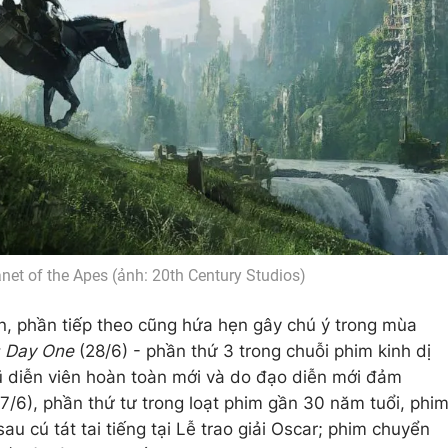
net of the Apes (ảnh: 20th Century Studios)
n, phần tiếp theo cũng hứa hẹn gây chú ý trong mùa
: Day One
(28/6) - phần thứ 3 trong chuỗi phim kinh dị
ũ diễn viên hoàn toàn mới và do đạo diễn mới đảm
7/6), phần thứ tư trong loạt phim gần 30 năm tuổi, phi
sau cú tát tai tiếng tại Lễ trao giải Oscar; phim chuyển