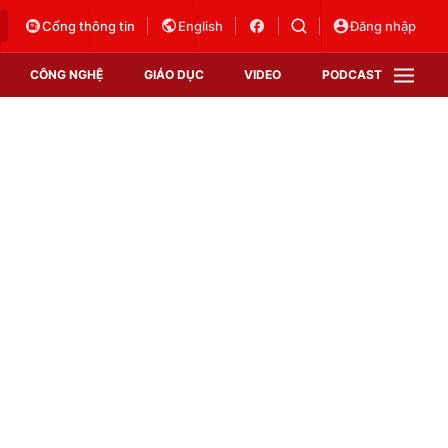
Cổng thông tin
English
Đăng nhập
CÔNG NGHỆ
GIÁO DỤC
VIDEO
PODCAST
VTV Money
VTV Thể thao
VTV Sức khoẻ
Bất động sản
Thị trường 24h
Tấm lòng Việt
Vươn mình bằng AI
VTV4
VTV8
VTV9
Lịch phát sóng
Giao lưu trực tuyến
Sự kiện