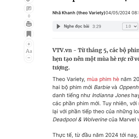
Nhã Khanh (theo Variety)
04/05/2024 08
0
3:29
Nghe đọc bài
Giải trí
Đời sống
Điện ảnh
Du lịch
VTV.vn - Từ tháng 5, các bộ phi
Âm nhạc
Làm đẹp
hẹn tạo nên một mùa hè rực rỡ v
Sao
Chất lượng cuộc sốn
tượng.
Theo Variety,
mùa phim hè
năm 202
hai bộ phim mới
Barbie
và
Oppenh
danh tiếng như
Indianna Jones
ha
các phần phim mới. Tuy nhiên, với
lại với phần tiếp theo của những 
Deadpool & Wolverine
của Marvel
Thực tế, từ đầu năm 2024 tới nay