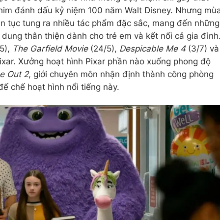
him đánh dấu kỷ niệm 100 năm Walt Disney. Nhưng mù
ên tục tung ra nhiều tác phẩm đặc sắc, mang đến những
dung thân thiện dành cho trẻ em và kết nối cả gia đình
/5),
The Garfield Movie
(24/5),
Despicable Me 4
(3/7) và
Pixar. Xưởng hoạt hình Pixar phần nào xuống phong độ
de Out 2
, giới chuyên môn nhận định thành công phòng
 đế chế hoạt hình nổi tiếng này.