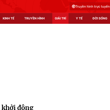
Truyền hình trực tuyến
KINH TẾ
TRUYỀN HÌNH
GIẢI TRÍ
Y TẾ
ĐỜI SỐNG
Pháp luật
Y tế
Truyền hình
Multimedia
Phim VTV
Video
Hậu trường
Shorts video
Nhân vật
Podcast
Khán giả
EMagazine
Giải sao mai
Photo
 khởi động
Infographic