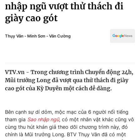
Chính trị
nhập ngũ vượt thử thách đi
Truyền hình
giày cao gót
Văn hóa - Giải trí
Xã hội
Y tế
Đời sống
Thụy Vân - Minh Sơn - Văn Cường
Pháp luật
Công nghệ
Giáo dục
Y tế
VTV.vn - Trong chương trình Chuyển động 24h,
Thế giới
Mũi trưởng Long đã vượt qua thử thách đi giày
Tin tức
cao gót của Kỳ Duyên một cách dễ dàng.
Kinh tế
Thế giới đó đây
Tài chính
Dữ liệu và đời sống
Bên cạnh sự dí dỏm, mộc mạc của 6 người nổi tiếng
Câu chuyện quốc tế
Thị trường
tham gia
Sao nhập ngũ
, có một nhân vật khác cũng vô
cùng thu hút khán giả theo dõi chương trình này, đó
Truyền hình
Góc doanh nghiệp
chính là Mũi trưởng Long. BTV Thụy Vân đã có một