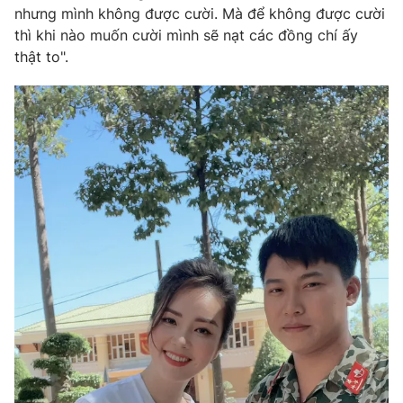
nhưng mình không được cười. Mà để không được cười
thì khi nào muốn cười mình sẽ nạt các đồng chí ấy
thật to".
THỜI BÁO VTV
Theo dõi báo trên
Cơ quan chủ quản:
Đài Truyền hình Việt Nam
Cơ quan báo chí:
Thời báo VTV
Giấy phép hoạt động báo in và báo điện tử số 483/GP-BTTTT
cấp ngày 29/12/2023
Tổng Biên tập:
Vũ Thanh Thủy
Phó Tổng Biên tập:
Nguyễn Thị Mỹ Hạnh, Phạm Quốc Thắng,
Nguyễn Trọng Ninh
Tổng đài VTV:
024.38 355 931 - 024.38 355 932