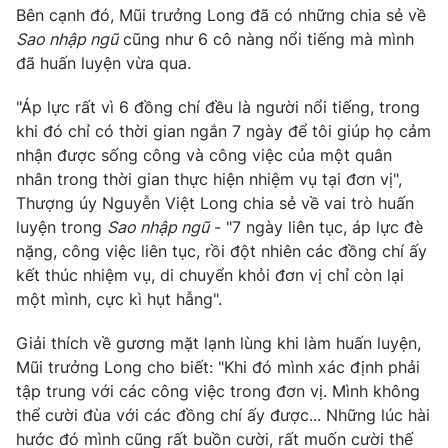
Bên cạnh đó, Mũi trưởng Long đã có những chia sẻ về
Photo
Infographic
Sao nhập ngũ
cũng như 6 cô nàng nổi tiếng mà mình
đã huấn luyện vừa qua.
Video
Shorts video
"Áp lực rất vì 6 đồng chí đều là người nổi tiếng, trong
khi đó chỉ có thời gian ngắn 7 ngày để tôi giúp họ cảm
VTV Money
VTV Thể thao
nhận được sống công và công việc của một quân
nhân trong thời gian thực hiện nhiệm vụ tại đơn vị",
Thượng úy Nguyễn Việt Long chia sẻ về vai trò huấn
VTV Sức khoẻ
Bất động sản
luyện trong
Sao nhập ngũ
- "7 ngày liên tục, áp lực đè
nặng, công việc liên tục, rồi đột nhiên các đồng chí ấy
Thị trường 24h
Tấm lòng Việt
kết thúc nhiệm vụ, di chuyển khỏi đơn vị chỉ còn lại
một mình, cực kì hụt hẫng".
VTV4
Vươn mình bằng AI
Giải thích về gương mặt lạnh lùng khi làm huấn luyện,
Mũi trưởng Long cho biết: "Khi đó mình xác định phải
VTV9
VTV8
tập trung với các công việc trong đơn vị. Mình không
thể cười đùa với các đồng chí ấy được... Những lúc hài
Liên hệ tòa soạn
English
hước đó mình cũng rất buồn cười, rất muốn cười thế