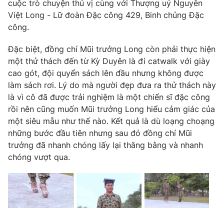
Phim VTV
cuộc trò chuyện thú vị cùng với Thượng uý Nguyễn
Giải trí
Việt Long - Lữ đoàn Đặc công 429, Binh chủng Đặc
Hậu trường
công.
Điện ảnh
Đời sống
Nhân vật
Đặc biệt, đồng chí Mũi trưởng Long còn phải thực hiện
Âm nhạc
Du lịch
một thử thách đến từ Kỳ Duyên là đi catwalk với giày
Khán giả
Giáo dục
Sao
cao gót, đội quyển sách lên đầu nhưng không được
Làm đẹp
Giải sao mai
làm sách rơi. Lý do mà người đẹp đưa ra thử thách này
Tuyển sinh
là vì cô đã được trải nghiệm là một chiến sĩ đặc công
Công nghệ
Chất lượng cuộc sống
rồi nên cũng muốn Mũi trưởng Long hiểu cảm giác của
Học trực tuyến
Hitech Công nghệ tương lai
một siêu mẫu như thế nào. Kết quả là dù loạng choạng
Giao lưu trực tuyến
những bước đầu tiên nhưng sau đó đồng chí Mũi
Sản phẩm
trưởng đã nhanh chóng lấy lại thăng bằng và nhanh
Lịch phát sóng
chóng vượt qua.
Thị trường
Tư vấn
Chuyên mục khác
Emagazine
Podcast