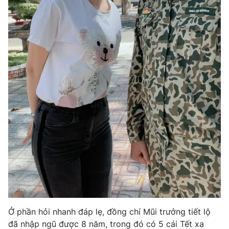
Ðiện thoại Thời báo VTV:
024.66 897 897
Email:
toasoan@vtv.vn
Liên hệ quảng cáo:
024-7300.7108
® Cấm sao chép dưới mọi hình thức nếu không có sự chấp
thuận bằng văn bản. Ghi rõ nguồn VTV.vn khi phát hành lại
thông tin từ website này.
Ở phần hỏi nhanh đáp lẹ, đồng chí Mũi trưởng tiết lộ
đã nhập ngũ được 8 năm, trong đó có 5 cái Tết xa