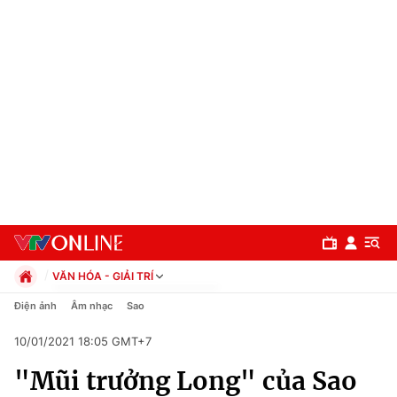
VĂN HÓA - GIẢI TRÍ
Chính trị
Điện ảnh
Âm nhạc
Sao
Xã hội
10/01/2021 18:05 GMT+7
Pháp luật
Chuyên mục
Kinh tế
"Mũi trưởng Long" của Sao
Thể thao