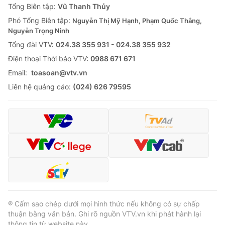
Tổng Biên tập:
Vũ Thanh Thủy
Phó Tổng Biên tập:
Nguyễn Thị Mỹ Hạnh, Phạm Quốc Thắng,
Nguyễn Trọng Ninh
Tổng đài VTV:
024.38 355 931 - 024.38 355 932
Ðiện thoại Thời báo VTV:
0988 671 671
Email:
toasoan@vtv.vn
Liên hệ quảng cáo:
(024) 626 79595
® Cấm sao chép dưới mọi hình thức nếu không có sự chấp
thuận bằng văn bản. Ghi rõ nguồn VTV.vn khi phát hành lại
thông tin từ website này.