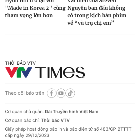
Hyun Bin trở lại với
Vai diễn của Steven
"Made in Korea 2" cùng
Nguyễn ban đầu không
tham vọng lớn hơn
có trong kịch bản phim
về “vũ trụ chị em”
THỜI BÁO VTV
Theo dõi báo trên
Cơ quan chủ quản:
Đài Truyền hình Việt Nam
Cơ quan báo chí:
Thời báo VTV
Giấy phép hoạt động báo in và báo điện tử số 483/GP-BTTTT
cấp ngày 29/12/2023