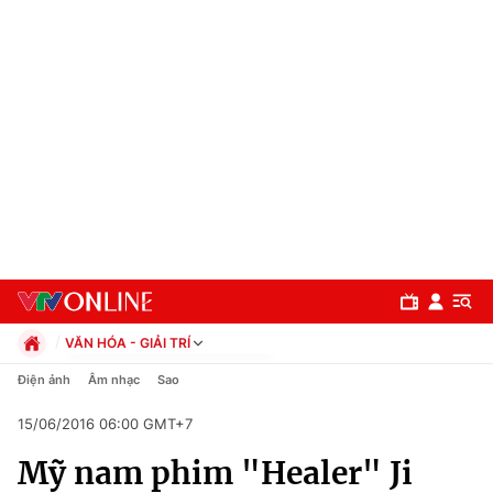
VĂN HÓA - GIẢI TRÍ
Chính trị
Điện ảnh
Âm nhạc
Sao
Xã hội
15/06/2016 06:00 GMT+7
Pháp luật
Chuyên mục
Kinh tế
Mỹ nam phim "Healer" Ji
Thể thao