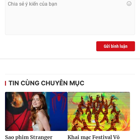
Ðiện thoại Thời báo VTV:
024.66 897 897
Email:
toasoan@vtv.vn
Liên hệ quảng cáo:
024-7300.7108
Gửi bình luận
TIN CÙNG CHUYÊN MỤC
® Cấm sao chép dưới mọi hình thức nếu không có sự chấp
thuận bằng văn bản. Ghi rõ nguồn VTV.vn khi phát hành lại
thông tin từ website này.
Sao phim Stranger
Khai mạc Festival Võ