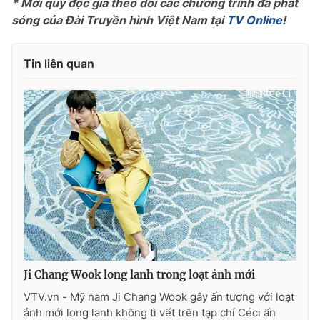
* Mời quý độc giả theo dõi các chương trình đã phát
sóng của Đài Truyền hình Việt Nam tại
TV Online
!
Photo
Infographic
Tin liên quan
Video
Shorts video
VTV Money
VTV Thể thao
VTV Sức khoẻ
Bất động sản
Thị trường 24h
Tấm lòng Việt
VTV4
Vươn mình bằng AI
VTV9
VTV8
Ji Chang Wook long lanh trong loạt ảnh mới
VTV.vn - Mỹ nam Ji Chang Wook gây ấn tượng với loạt
ảnh mới long lanh không tì vết trên tạp chí Céci ấn
Liên hệ tòa soạn
English