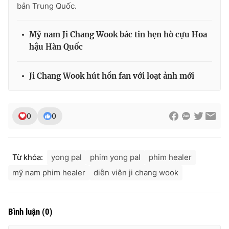
bản Trung Quốc.
Mỹ nam Ji Chang Wook bác tin hẹn hò cựu Hoa
hậu Hàn Quốc
THỜI BÁO VTV
Ji Chang Wook hút hồn fan với loạt ảnh mới
Theo dõi báo trên
0
0
Cơ quan chủ quản:
Đài Truyền hình Việt Nam
Cơ quan báo chí:
Thời báo VTV
Từ khóa:
yong pal
phim yong pal
phim healer
Giấy phép hoạt động báo in và báo điện tử số 483/GP-BTTTT
cấp ngày 29/12/2023
mỹ nam phim healer
diễn viên ji chang wook
Tổng Biên tập:
Vũ Thanh Thủy
Phó Tổng Biên tập:
Nguyễn Thị Mỹ Hạnh, Phạm Quốc Thắng,
Nguyễn Trọng Ninh
Bình luận
(
0
)
Tổng đài VTV:
024.38 355 931 - 024.38 355 932