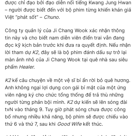
Phim VTV
được chỉ đạo bởi đạo diễn nổi tiếng Kwang Jung Hwan
Giải trí
– người được biết đến với bộ phim từng khiến khán giả
Hậu trường
Việt “phát sốt” –
Chuno.
Điện ảnh
Đời sống
Nhân vật
Công ty quản lý của Ji Chang Wook xác nhận thông
Âm nhạc
Du lịch
tin này và cho biết nam diễn viên điển trai vẫn đang
Khán giả
Giáo dục
Sao
đọc kỹ kịch bản trước khi đưa ra quyết định. Nếu nhận
Làm đẹp
Giải sao mai
lời tham dự
K2
, đây sẽ là bộ phim đánh dấu sự trở lại
Tuyển sinh
Công nghệ
màn ảnh nhỏ của Ji Chang Wook tại quê nhà sau siêu
Chất lượng cuộc sống
Học trực tuyến
phẩm
Healer.
Hitech Công nghệ tương lai
Giao lưu trực tuyến
K2
kể câu chuyện về một vệ sĩ bí ẩn rời bỏ quê hương.
Sản phẩm
Anh không ngại lợi dụng con gái bí mật của một ứng
Lịch phát sóng
viên nặng ký cho chức tổng thống để trả thù những
Thị trường
người từng phản bội mình.
K2
dự kiến sẽ lên sóng đài
Tư vấn
tvN vào tháng 9. Tuy giờ phát sóng chưa được công
bố nhưng nhiều khả năng, bộ phim sẽ được chiếu vào
Chuyên mục khác
thứ 6 và thứ 7, sau khi
Good Wife
kết thúc.
Emagazine
Podcast