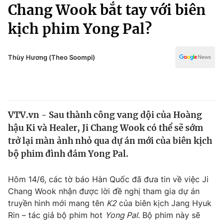
Chính trị
Chang Wook bắt tay với biên
Truyền hình
kịch phim Yong Pal?
Văn hóa - Giải trí
Xã hội
Y tế
Đời sống
Thùy Hương (Theo Soompi)
Pháp luật
Công nghệ
Giáo dục
Y tế
VTV.vn - Sau thành công vang dội của Hoàng
Thế giới
hậu Ki và Healer, Ji Chang Wook có thể sẽ sớm
Tin tức
trở lại màn ảnh nhỏ qua dự án mới của biên kịch
Kinh tế
bộ phim đình đám Yong Pal.
Thế giới đó đây
Tài chính
Dữ liệu và đời sống
Câu chuyện quốc tế
Hôm 14/6, các tờ báo Hàn Quốc đã đưa tin về việc Ji
Thị trường
Chang Wook nhận được lời đề nghị tham gia dự án
truyền hình mới mang tên
K2
của biên kịch Jang Hyuk
Truyền hình
Góc doanh nghiệp
Rin – tác giả bộ phim hot
Yong Pal
. Bộ phim này sẽ