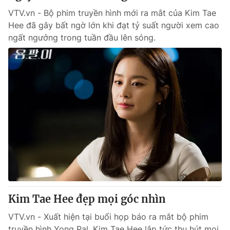
VTV.vn - Bộ phim truyền hình mới ra mắt của Kim Tae
Hee đã gây bất ngờ lớn khi đạt tỷ suất người xem cao
ngất ngưởng trong tuần đầu lên sóng.
Kim Tae Hee đẹp mọi góc nhìn
VTV.vn - Xuất hiện tại buổi họp báo ra mắt bộ phim
truyền hình Yong Pal, Kim Tae Hee lập tức thu hút mọi