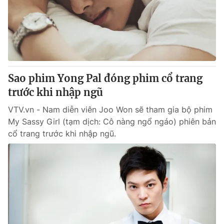
Tin tức
Kinh tế
Thế giới đó đây
Tài chính
Dữ liệu và đời sống
Câu chuyện quốc tế
Thị trường
Sao phim Yong Pal đóng phim cổ trang
Truyền hình
Góc doanh nghiệp
trước khi nhập ngũ
Phim VTV
Giải trí
VTV.vn - Nam diễn viên Joo Won sẽ tham gia bộ phim
Hậu trường
My Sassy Girl (tạm dịch: Cô nàng ngổ ngáo) phiên bản
Điện ảnh
cổ trang trước khi nhập ngũ.
Đời sống
Nhân vật
Âm nhạc
Du lịch
Khán giả
Giáo dục
Sao
Làm đẹp
Giải sao mai
Tuyển sinh
Công nghệ
Chất lượng cuộc sống
Học trực tuyến
Hitech Công nghệ tương lai