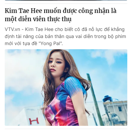
Kim Tae Hee muốn được công nhận là
® Cấm sao chép dưới mọi hình thức nếu không có sự chấp
một diễn viên thực thụ
thuận bằng văn bản. Ghi rõ nguồn VTV.vn khi phát hành lại
thông tin từ website này.
VTV.vn - Kim Tae Hee cho biết cô đã nỗ lực để khẳng
định tài năng của bản thân qua vai diễn trong bộ phim
mới với tựa đề "Yong Pal".