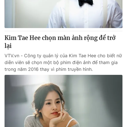
Giao lưu trực tuyến
Sản phẩm
Lịch phát sóng
Thị trường
Tư vấn
Kim Tae Hee chọn màn ảnh rộng để trở
Chuyên mục khác
lại
Emagazine
Podcast
VTV.vn - Công ty quản lý của Kim Tae Hee cho biết nữ
diễn viên sẽ chọn một bộ phim điện ảnh để tham gia
Photo
Infographic
trong năm 2016 thay vì phim truyền hình.
Video
Shorts video
VTV Money
VTV Thể thao
VTV Sức khoẻ
Bất động sản