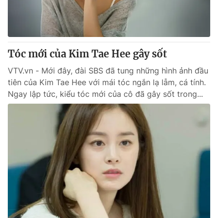
Thị trường 24h
Tấm lòng Việt
VTV4
Vươn mình bằng AI
Tóc mới của Kim Tae Hee gây sốt
VTV9
VTV8
VTV.vn - Mới đây, đài SBS đã tung những hình ảnh đầu
tiên của Kim Tae Hee với mái tóc ngắn lạ lẫm, cá tính.
Liên hệ tòa soạn
English
Ngay lập tức, kiểu tóc mới của cô đã gây sốt trong...
THỜI BÁO VTV
Theo dõi báo trên
Cơ quan chủ quản:
Đài Truyền hình Việt Nam
Cơ quan báo chí:
Thời báo VTV