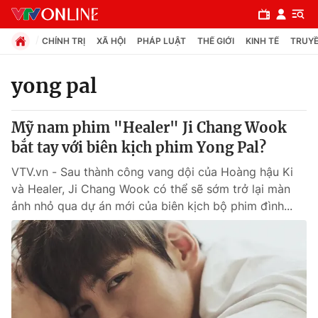
CHÍNH TRỊ
XÃ HỘI
PHÁP LUẬT
THẾ GIỚI
KINH TẾ
TRUYỀ
yong pal
Chuyên mục
Mỹ nam phim "Healer" Ji Chang Wook
Chính trị
bắt tay với biên kịch phim Yong Pal?
VTV.vn - Sau thành công vang dội của Hoàng hậu Ki
Xã hội
và Healer, Ji Chang Wook có thể sẽ sớm trở lại màn
ảnh nhỏ qua dự án mới của biên kịch bộ phim đình...
Pháp luật
Y tế
Thế giới