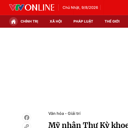
Chủ Nhật, 9/8/2026
CHÍNH TRỊ
XÃ HỘI
PHÁP LUẬT
THẾ GIỚI
Chính trị
Xã hội
Thế giới
Kinh tế
Tin tức
Tài chính
Thế giới đó đây
Thị trường
Câu chuyện quốc tế
Góc doanh nghiệp
Dữ liệu và đời sống
Văn hóa - Giải trí
Mỹ nhân Thư Kỳ khoe