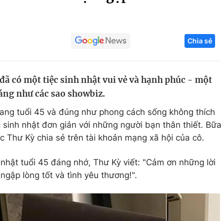
Góc ảnh
Chia sẻ
Giáo dục
Công nghệ
Tuyển sinh
Hitech Công ng
đã có một tiệc sinh nhật vui vẻ và hạnh phúc - một
Học trực tuyến
Sản phẩm
ráng như các sao showbiz.
g
Thị trường
ang tuổi 45 và đúng như phong cách sống không thích
Tư vấn
c sinh nhật đơn giản với những người bạn thân thiết. Bữ
c Thư Kỳ chia sẻ trên tài khoản mạng xã hội của cô.
nhật tuổi 45 đáng nhớ, Thư Kỳ viết: "Cảm ơn những lời
ngập lòng tốt và tình yêu thương!".