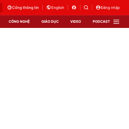
Cổng thông tin
English
Đăng nhập
CÔNG NGHỆ
GIÁO DỤC
VIDEO
PODCAST
VTV Money
VTV Thể thao
VTV Sức khoẻ
Bất động sản
Thị trường 24h
Tấm lòng Việt
Vươn mình bằng AI
VTV4
VTV8
VTV9
Lịch phát sóng
Giao lưu trực tuyến
Sự kiện