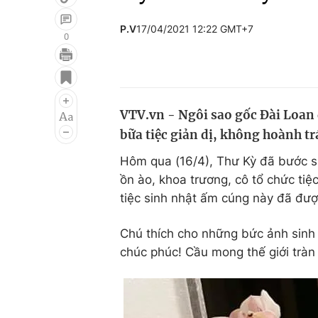
P.V
17/04/2021 12:22 GMT+7
0
Giải trí
Đời sống
Điện ảnh
Du lịch
VTV.vn - Ngôi sao gốc Đài Loan 
Âm nhạc
Làm đẹp
bữa tiệc giản dị, không hoành t
Sao
Chất lượng cuộc sốn
Hôm qua (16/4), Thư Kỳ đã bước s
ồn ào, khoa trương, cô tổ chức tiệ
tiệc sinh nhật ấm cúng này đã đượ
Chú thích cho những bức ảnh sinh 
chúc phúc! Cầu mong thế giới tràn 