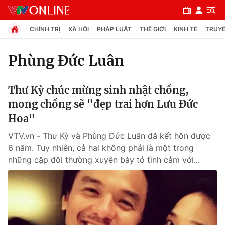
CHÍNH TRỊ
XÃ HỘI
PHÁP LUẬT
THẾ GIỚI
KINH TẾ
TRUYỀ
Phùng Đức Luân
Chuyên mục
Thư Kỳ chúc mừng sinh nhật chồng,
Chính trị
mong chồng sẽ "đẹp trai hơn Lưu Đức
Hoa"
Xã hội
VTV.vn - Thư Kỳ và Phùng Đức Luân đã kết hôn được
6 năm. Tuy nhiên, cả hai không phải là một trong
Pháp luật
những cặp đôi thường xuyên bày tỏ tình cảm với...
Y tế
Thế giới