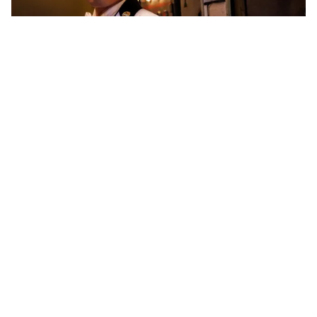
Tin mới
Video
Live
Emagazine
Trang chủ
Thư Kỳ - Phùng Đức Luân đã đăng ký kết
hôn như thế nào?
VTV.vn - Cặp đôi đã đăng ký kết hôn trong thời gian
quay phim The Adventures ở châu Âu. Tuy nhiên, tất
cả các thành viên đoàn phim đã không hề biết gì về...