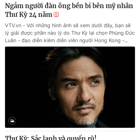
Ngắm người đàn ông bền bỉ bên mỹ nhân
Thư Kỳ 24 năm
VTV.vn - Với những hình ảnh sẽ xem dưới đây, bạn sẽ
lý giải được phần nào lý do Thư Kỳ lại chọn Phùng Đức
Luân - đạo diễn kiêm diễn viên người Hong Kong -...
Thư Kỳ: Sắc lạnh và quyến rũ!