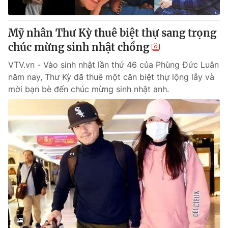
® Cấm sao chép dưới mọi hình thức nếu không có sự chấp
Mỹ nhân Thư Kỳ thuê biệt thự sang trọng
thuận bằng văn bản. Ghi rõ nguồn VTV.vn khi phát hành lại
chúc mừng sinh nhật chồng
thông tin từ website này.
VTV.vn - Vào sinh nhật lần thứ 46 của Phùng Đức Luân
năm nay, Thư Kỳ đã thuê một căn biệt thự lộng lẫy và
mời bạn bè đến chúc mừng sinh nhật anh.