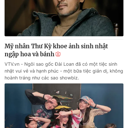
Giao lưu trực tuyến
Sản phẩm
Lịch phát sóng
Thị trường
Tư vấn
Chuyên mục khác
Mỹ nhân Thư Kỳ khoe ảnh sinh nhật
Emagazine
Podcast
ngập hoa và bánh
VTV.vn - Ngôi sao gốc Đài Loan đã có một tiệc sinh
Photo
Infographic
nhật vui vẻ và hạnh phúc - một bữa tiệc giản dị, không
hoành tráng như các sao showbiz.
Video
Shorts video
VTV Money
VTV Thể thao
VTV Sức khoẻ
Bất động sản