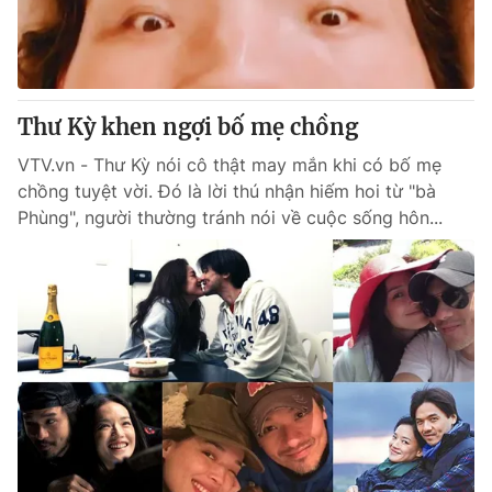
Giấy phép hoạt động báo in và báo điện tử số 483/GP-BTTTT
cấp ngày 29/12/2023
Tổng Biên tập:
Vũ Thanh Thủy
Phó Tổng Biên tập:
Nguyễn Thị Mỹ Hạnh, Phạm Quốc Thắng,
Thư Kỳ khen ngợi bố mẹ chồng
Nguyễn Trọng Ninh
Tổng đài VTV:
024.38 355 931 - 024.38 355 932
VTV.vn - Thư Kỳ nói cô thật may mắn khi có bố mẹ
Ðiện thoại Thời báo VTV:
024.66 897 897
chồng tuyệt vời. Đó là lời thú nhận hiếm hoi từ "bà
Email:
toasoan@vtv.vn
Phùng", người thường tránh nói về cuộc sống hôn...
Liên hệ quảng cáo:
024-7300.7108