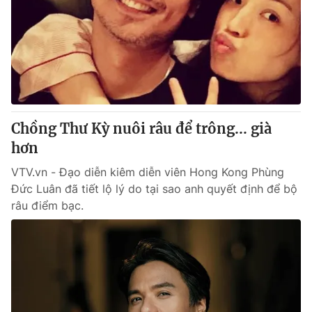
Tin tức
Kinh tế
Thế giới đó đây
Tài chính
Dữ liệu và đời sống
Câu chuyện quốc tế
Thị trường
Truyền hình
Góc doanh nghiệp
Chồng Thư Kỳ nuôi râu để trông... già
Phim VTV
hơn
Giải trí
Hậu trường
VTV.vn - Đạo diễn kiêm diễn viên Hong Kong Phùng
Điện ảnh
Đức Luân đã tiết lộ lý do tại sao anh quyết định để bộ
Đời sống
Nhân vật
râu điểm bạc.
Âm nhạc
Du lịch
Khán giả
Giáo dục
Sao
Làm đẹp
Giải sao mai
Tuyển sinh
Công nghệ
Chất lượng cuộc sống
Học trực tuyến
Hitech Công nghệ tương lai