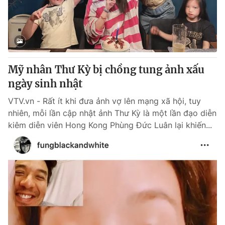
Thị trường 24h
Tấm lòng Việt
VTV4
Vươn mình bằng AI
VTV9
VTV8
Mỹ nhân Thư Kỳ bị chồng tung ảnh xấu
ngày sinh nhật
Liên hệ tòa soạn
English
VTV.vn - Rất ít khi đưa ảnh vợ lên mạng xã hội, tuy
nhiên, mỗi lần cập nhật ảnh Thư Kỳ là một lần đạo diễn
kiêm diễn viên Hong Kong Phùng Đức Luân lại khiến...
THỜI BÁO VTV
Theo dõi báo trên
Cơ quan chủ quản:
Đài Truyền hình Việt Nam
Cơ quan báo chí:
Thời báo VTV