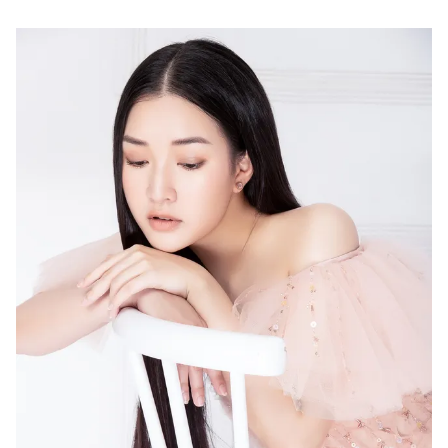
Ðiện thoại Thời báo VTV:
024.66 897 897
Email:
toasoan@vtv.vn
Liên hệ quảng cáo:
024-7300.7108
® Cấm sao chép dưới mọi hình thức nếu không có sự chấp
thuận bằng văn bản. Ghi rõ nguồn VTV.vn khi phát hành lại
thông tin từ website này.