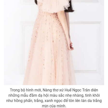
THỜI BÁO VTV
Theo dõi báo trên
Cơ quan chủ quản:
Đài Truyền hình Việt Nam
Cơ quan báo chí:
Thời báo VTV
Giấy phép hoạt động báo in và báo điện tử số 483/GP-BTTTT
cấp ngày 29/12/2023
Tổng Biên tập:
Vũ Thanh Thủy
Trong bộ hình mới, Nàng thơ xứ Huế Ngọc Trân diện
Phó Tổng Biên tập:
Nguyễn Thị Mỹ Hạnh, Phạm Quốc Thắng,
những mẫu đầm dạ hội màu sắc nhẹ nhàng, tinh khôi
Nguyễn Trọng Ninh
như hồng phấn, trắng, xanh ngọc để tôn lên làn da trắng
Tổng đài VTV:
024.38 355 931 - 024.38 355 932
mịn của mình.