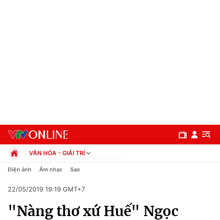
VĂN HÓA - GIẢI TRÍ
Chính trị
Điện ảnh
Âm nhạc
Sao
Xã hội
22/05/2019 19:19 GMT+7
Pháp luật
Chuyên mục
Kinh tế
"Nàng thơ xứ Huế" Ngọc
Thể thao