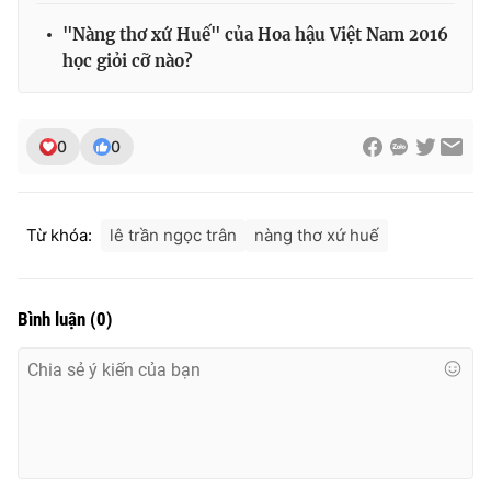
"Nàng thơ xứ Huế" của Hoa hậu Việt Nam 2016
học giỏi cỡ nào?
0
0
Từ khóa:
lê trần ngọc trân
nàng thơ xứ huế
Bình luận
(
0
)