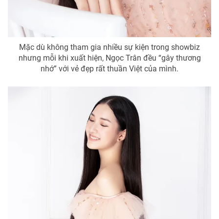
Photo
Infographic
Video
Shorts video
Mặc dù không tham gia nhiều sự kiện trong showbiz
nhưng mỗi khi xuất hiện, Ngọc Trân đều “gây thương
nhớ” với vẻ đẹp rất thuần Việt của mình.
VTV Money
VTV Thể thao
VTV Sức khoẻ
Bất động sản
Thị trường 24h
Tấm lòng Việt
VTV4
Vươn mình bằng AI
VTV9
VTV8
Liên hệ tòa soạn
English