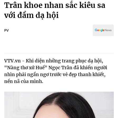
Chính trị
Trân khoe nhan sắc kiêu sa
Truyền hình
với đầm dạ hội
Văn hóa - Giải trí
Xã hội
Y tế
Đời sống
PV
Pháp luật
Công nghệ
Giáo dục
Y tế
VTV.vn - Khi diện những trang phục dạ hội,
Thế giới
"Nàng thơ xứ Huế" Ngọc Trân đã khiến người
Tin tức
nhìn phải ngẩn ngơ trước vẻ đẹp thanh khiết,
Kinh tế
nền nã của mình.
Thế giới đó đây
Tài chính
Dữ liệu và đời sống
Câu chuyện quốc tế
Thị trường
Truyền hình
Góc doanh nghiệp