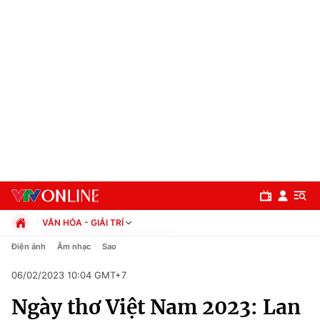
VĂN HÓA - GIẢI TRÍ
Chính trị
Điện ảnh
Âm nhạc
Sao
Xã hội
06/02/2023 10:04 GMT+7
Pháp luật
Chuyên mục
Kinh tế
Ngày thơ Việt Nam 2023: Lan
Thể thao