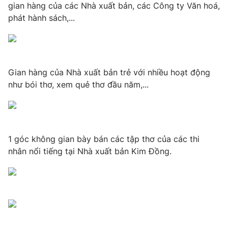
gian hàng của các Nhà xuất bản, các Công ty Văn hoá,
phát hành sách,...
THỜI BÁO VTV
Gian hàng của Nhà xuất bản trẻ với nhiều hoạt động
như bói thơ, xem quẻ thơ đầu năm,...
Theo dõi báo trên
Cơ quan chủ quản:
Đài Truyền hình Việt Nam
1 góc không gian bày bán các tập thơ của các thi
Cơ quan báo chí:
Thời báo VTV
nhân nổi tiếng tại Nhà xuất bản Kim Đồng.
Giấy phép hoạt động báo in và báo điện tử số 483/GP-BTTTT
cấp ngày 29/12/2023
Tổng Biên tập:
Vũ Thanh Thủy
Phó Tổng Biên tập:
Nguyễn Thị Mỹ Hạnh, Phạm Quốc Thắng,
Nguyễn Trọng Ninh
Tổng đài VTV:
024.38 355 931 - 024.38 355 932