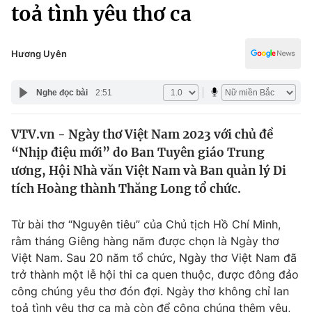
Chính trị
toả tình yêu thơ ca
Truyền hình
Văn hóa - Giải trí
Xã hội
Y tế
Hương Uyên
Đời sống
Pháp luật
Công nghệ
Nghe đọc bài
2:51
Giáo dục
Y tế
VTV.vn - Ngày thơ Việt Nam 2023 với chủ đề
“Nhịp điệu mới” do Ban Tuyên giáo Trung
Thế giới
ương, Hội Nhà văn Việt Nam và Ban quản lý Di
tích Hoàng thành Thăng Long tổ chức.
Tin tức
Kinh tế
Thế giới đó đây
Từ bài thơ “Nguyên tiêu” của Chủ tịch Hồ Chí Minh,
Tài chính
rằm tháng Giêng hàng năm được chọn là Ngày thơ
Dữ liệu và đời sống
Câu chuyện quốc tế
Việt Nam. Sau 20 năm tổ chức, Ngày thơ Việt Nam đã
Thị trường
trở thành một lễ hội thi ca quen thuộc, được đông đảo
Truyền hình
Góc doanh nghiệp
công chúng yêu thơ đón đợi. Ngày thơ không chỉ lan
toả tình yêu thơ ca mà còn để công chúng thêm yêu,