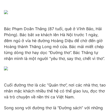
Photo
Infographic
Video
Shorts video
Bác Phạm Doãn Thắng (87 tuổi, quê ở Vĩnh Bảo, Hải
Phòng). Bác bắt xe khách lên Hà Nội trước 1 ngày,
VTV Money
VTV Thể thao
đêm ngủ ở vỉa hè đường Hoàng Diệu để chờ đến giờ
Hoàng thành Thăng Long mở cửa. Bác mải miết chép
VTV Sức khoẻ
Bất động sản
từng dòng thơ hay dọc “Đường thơ”. Bác Thắng tự
nhận mình là một người “yêu thơ, say thơ, chết vì thơ”.
Thị trường 24h
Tấm lòng Việt
VTV4
Vươn mình bằng AI
Cuối đường thơ là các “Quán thơ”, nơi các nhà thơ, tao
nhân mặc khách nhiều thế hệ có thể giao lưu, đọc thơ
VTV9
VTV8
và trò chuyện về nền thi ca Việt Nam.
Song song với đường thơ là “Đường sách” với những
Liên hệ tòa soạn
English