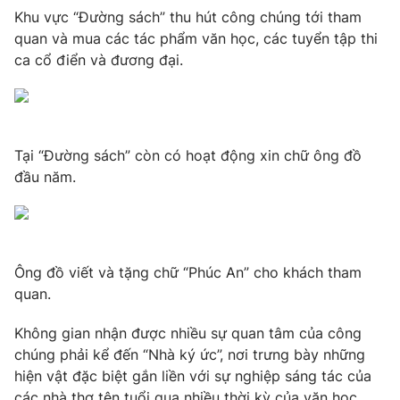
Ðiện thoại Thời báo VTV:
024.66 897 897
Khu vực “Đường sách” thu hút công chúng tới tham
Email:
toasoan@vtv.vn
quan và mua các tác phẩm văn học, các tuyển tập thi
ca cổ điển và đương đại.
Liên hệ quảng cáo:
024-7300.7108
Tại “Đường sách” còn có hoạt động xin chữ ông đồ
đầu năm.
Ông đồ viết và tặng chữ “Phúc An” cho khách tham
quan.
® Cấm sao chép dưới mọi hình thức nếu không có sự chấp
thuận bằng văn bản. Ghi rõ nguồn VTV.vn khi phát hành lại
Không gian nhận được nhiều sự quan tâm của công
thông tin từ website này.
chúng phải kể đến “Nhà ký ức”, nơi trưng bày những
hiện vật đặc biệt gắn liền với sự nghiệp sáng tác của
các nhà thơ tên tuổi qua nhiều thời kỳ của văn học