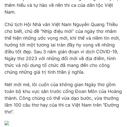
Phim VTV
thêm hiểu và tự hào về nền thi ca của dân tộc Việt
Giải trí
Nam.
Hậu trường
Điện ảnh
Đời sống
Nhân vật
Chủ tịch Hội Nhà văn Việt Nam Nguyễn Quang Thiều
Âm nhạc
cho biết, chủ đề “Nhịp điệu mới” của ngày thơ nhằm
Du lịch
Khán giả
thể hiện những ước vọng mới, khí thế và niềm tin mới,
Giáo dục
Sao
hướng tới một tương lai tràn đầy hy vọng về những
Làm đẹp
Giải sao mai
Tuyển sinh
điều tốt đẹp. Sau 3 năm gián đoạn vì dịch COVID-19,
Công nghệ
Chất lượng cuộc sống
Ngày thơ 2023 với những đổi mới về địa điểm, hình
Học trực tuyến
thức và nội dung tổ chức đã mang đến cho công
Hitech Công nghệ tương lai
Giao lưu trực tuyến
chúng những giá trị tinh thần ý nghĩa.
Sản phẩm
Nét mới mẻ, lôi cuốn của không gian Ngày thơ gồm
Lịch phát sóng
Thị trường
toàn bộ khu vực sân trước cổng Đoan Môn của Hoàng
thành. Công chúng có thể vừa dạo bước, vừa thưởng
Tư vấn
lãm 100 câu thơ hay của thi ca Việt Nam trên “Đường
Chuyên mục khác
thơ”.
Emagazine
Podcast