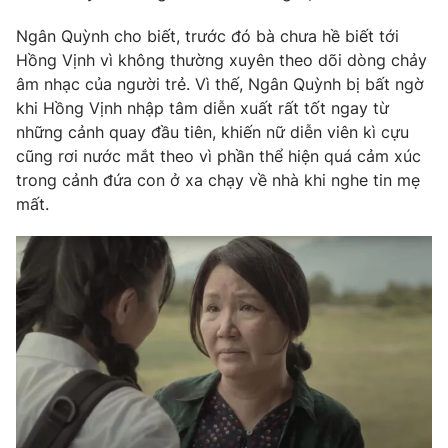
Phim VTV
Giải trí
Ngân Quỳnh cho biết, trước đó bà chưa hề biết tới
Hậu trường
Hồng Vịnh vì không thường xuyên theo dõi dòng chảy
Điện ảnh
Đời sống
âm nhạc của người trẻ. Vì thế, Ngân Quỳnh bị bất ngờ
Nhân vật
Âm nhạc
khi Hồng Vịnh nhập tâm diễn xuất rất tốt ngay từ
Du lịch
Khán giả
những cảnh quay đầu tiên, khiến nữ diễn viên kì cựu
Giáo dục
Sao
cũng rơi nước mắt theo vì phần thể hiện quá cảm xúc
Làm đẹp
Giải sao mai
Tuyển sinh
trong cảnh đứa con ở xa chạy về nhà khi nghe tin mẹ
Công nghệ
Chất lượng cuộc sống
mất.
Học trực tuyến
Hitech Công nghệ tương lai
Giao lưu trực tuyến
Sản phẩm
Lịch phát sóng
Thị trường
Tư vấn
Chuyên mục khác
Emagazine
Podcast