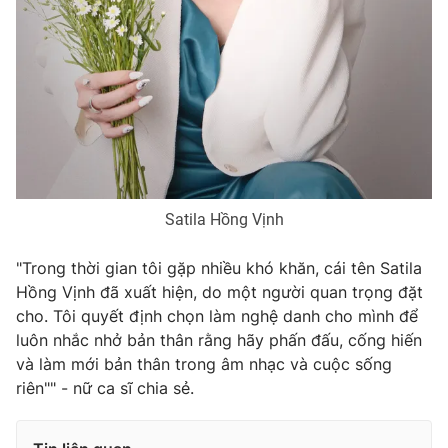
Ðiện thoại Thời báo VTV:
024.66 897 897
Email:
toasoan@vtv.vn
Liên hệ quảng cáo:
024-7300.7108
Satila Hồng Vịnh
"Trong thời gian tôi gặp nhiều khó khăn, cái tên Satila
Hồng Vịnh đã xuất hiện, do một người quan trọng đặt
cho. Tôi quyết định chọn làm nghệ danh cho mình để
luôn nhắc nhở bản thân rằng hãy phấn đấu, cống hiến
® Cấm sao chép dưới mọi hình thức nếu không có sự chấp
và làm mới bản thân trong âm nhạc và cuộc sống
thuận bằng văn bản. Ghi rõ nguồn VTV.vn khi phát hành lại
riên"" - nữ ca sĩ chia sẻ.
thông tin từ website này.