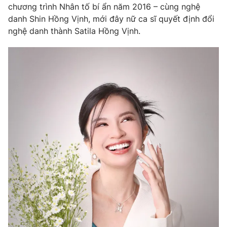
chương trình Nhân tố bí ẩn năm 2016 – cùng nghệ
danh Shin Hồng Vịnh, mới đây nữ ca sĩ quyết định đổi
nghệ danh thành Satila Hồng Vịnh.
THỜI BÁO VTV
Theo dõi báo trên
Cơ quan chủ quản:
Đài Truyền hình Việt Nam
Cơ quan báo chí:
Thời báo VTV
Giấy phép hoạt động báo in và báo điện tử số 483/GP-BTTTT
cấp ngày 29/12/2023
Tổng Biên tập:
Vũ Thanh Thủy
Phó Tổng Biên tập:
Nguyễn Thị Mỹ Hạnh, Phạm Quốc Thắng,
Nguyễn Trọng Ninh
Tổng đài VTV:
024.38 355 931 - 024.38 355 932