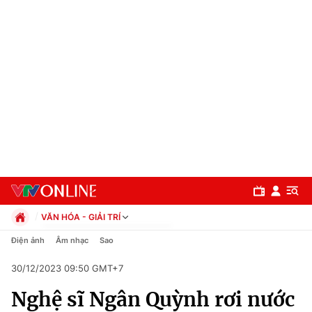
VĂN HÓA - GIẢI TRÍ
Chính trị
Điện ảnh
Âm nhạc
Sao
Xã hội
30/12/2023 09:50 GMT+7
Pháp luật
Chuyên mục
Kinh tế
Nghệ sĩ Ngân Quỳnh rơi nước
Thể thao