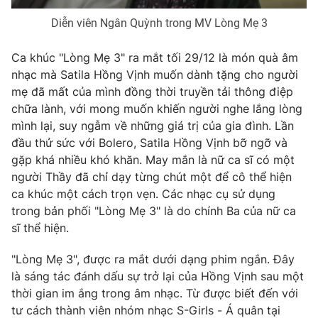
Photo
Infographic
Diễn viên Ngân Quỳnh trong MV Lòng Mẹ 3
Ca khúc "Lòng Mẹ 3" ra mắt tối 29/12 là món quà âm
Video
Shorts video
nhạc mà Satila Hồng Vịnh muốn dành tặng cho người
mẹ đã mất của mình đồng thời truyền tải thông điệp
VTV Money
VTV Thể thao
chữa lành, với mong muốn khiến người nghe lắng lòng
mình lại, suy ngẫm về những giá trị của gia đình. Lần
đầu thử sức với Bolero, Satila Hồng Vịnh bỡ ngỡ và
VTV Sức khoẻ
Bất động sản
gặp khá nhiều khó khăn. May mắn là nữ ca sĩ có một
người Thầy đã chỉ dạy từng chút một để cô thể hiện
Thị trường 24h
Tấm lòng Việt
ca khúc một cách trọn vẹn. Các nhạc cụ sử dụng
trong bản phối "Lòng Mẹ 3" là do chính Ba của nữ ca
sĩ thể hiện.
VTV4
Vươn mình bằng AI
"Lòng Mẹ 3", được ra mắt dưới dạng phim ngắn. Đây
VTV9
VTV8
là sáng tác đánh dấu sự trở lại của Hồng Vịnh sau một
thời gian im ắng trong âm nhạc. Từ được biết đến với
tư cách thành viên nhóm nhạc S-Girls - Á quân tại
Liên hệ tòa soạn
English