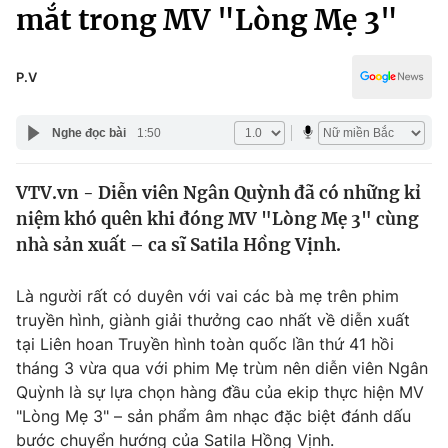
Chính trị
mắt trong MV "Lòng Mẹ 3"
Truyền hình
Văn hóa - Giải trí
Xã hội
Y tế
P.V
Đời sống
Pháp luật
Công nghệ
Nghe đọc bài
1:50
Giáo dục
Y tế
VTV.vn - Diễn viên Ngân Quỳnh đã có những kỉ
niệm khó quên khi đóng MV "Lòng Mẹ 3" cùng
Thế giới
nhà sản xuất – ca sĩ Satila Hồng Vịnh.
Tin tức
Kinh tế
Là người rất có duyên với vai các bà mẹ trên phim
Thế giới đó đây
truyền hình, giành giải thưởng cao nhất về diễn xuất
Tài chính
tại Liên hoan Truyền hình toàn quốc lần thứ 41 hồi
Dữ liệu và đời sống
Câu chuyện quốc tế
tháng 3 vừa qua với phim Mẹ trùm nên diễn viên Ngân
Thị trường
Quỳnh là sự lựa chọn hàng đầu của ekip thực hiện MV
Truyền hình
"Lòng Mẹ 3" – sản phẩm âm nhạc đặc biệt đánh dấu
Góc doanh nghiệp
bước chuyển hướng của Satila Hồng Vịnh.