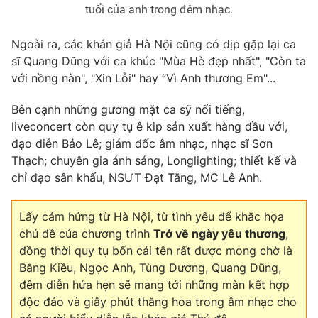
tuổi của anh trong đêm nhạc.
Ngoài ra, các khán giả Hà Nội cũng có dịp gặp lại ca
sĩ Quang Dũng với ca khúc "Mùa Hè đẹp nhất", "Còn ta
với nồng nàn", "Xin Lỗi" hay ‘’Vì Anh thương Em"...
Bên cạnh những gương mặt ca sỹ nổi tiếng,
liveconcert còn quy tụ ê kip sản xuất hàng đầu với,
đạo diễn Bảo Lê; giám đốc âm nhạc, nhạc sĩ Sơn
Thạch; chuyên gia ánh sáng, Longlighting; thiết kế và
chỉ đạo sân khấu, NSƯT Đạt Tăng, MC Lê Anh.
Lấy cảm hứng từ Hà Nội, từ tình yêu để khắc họa
chủ đề của chương trình
Trở về ngày yêu thương
,
đồng thời quy tụ bốn cái tên rất được mong chờ là
Bằng Kiều, Ngọc Anh, Tùng Dương, Quang Dũng,
đêm diễn hứa hẹn sẽ mang tới những màn kết hợp
độc đáo và giây phút thăng hoa trong âm nhạc cho