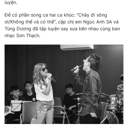
Phim VTV
luyện.
Giải trí
Hậu trường
Để có phần song ca hai ca khúc: "Chảy đi sông
Điện ảnh
ơi/Không thể và có thể", cặp chị em Ngọc Anh 3A và
Đời sống
Nhân vật
Tùng Dương đã tập luyện say sưa bên nhau cùng ban
Âm nhạc
Du lịch
nhạc Sơn Thạch.
Khán giả
Giáo dục
Sao
Làm đẹp
Giải sao mai
Tuyển sinh
Công nghệ
Chất lượng cuộc sống
Học trực tuyến
Hitech Công nghệ tương lai
Giao lưu trực tuyến
Sản phẩm
Lịch phát sóng
Thị trường
Tư vấn
Chuyên mục khác
Emagazine
Podcast