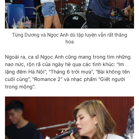
THỜI BÁO VTV
Tùng Dương và Ngọc Anh dù tập luyện vẫn rất thăng
hoa
Ngoài ra, ca sĩ Ngọc Anh cũng mang trong tim những
Theo dõi báo trên
nao nức, rộn rã của ngày hè qua các tình khúc: "Im
lặng đêm Hà Nội", "Tháng 6 trời mưa", "Bài không tên
Cơ quan chủ quản:
Đài Truyền hình Việt Nam
cuối cùng", "Romance 2" và nhạc phẩm "Giết người
trong mộng".
Cơ quan báo chí:
Thời báo VTV
Giấy phép hoạt động báo in và báo điện tử số 483/GP-BTTTT
cấp ngày 29/12/2023
Tổng Biên tập:
Vũ Thanh Thủy
Phó Tổng Biên tập:
Nguyễn Thị Mỹ Hạnh, Phạm Quốc Thắng,
Nguyễn Trọng Ninh
Tổng đài VTV:
024.38 355 931 - 024.38 355 932