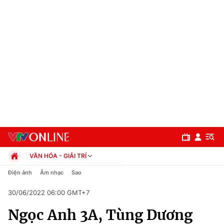
VĂN HÓA - GIẢI TRÍ
Chính trị
Điện ảnh
Âm nhạc
Sao
Xã hội
30/06/2022 06:00 GMT+7
Pháp luật
Chuyên mục
Kinh tế
Ngọc Anh 3A, Tùng Dương
Thể thao