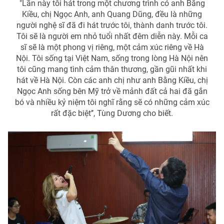
"Lần này tôi hát trong một chương trình có anh Bằng
Kiều, chị Ngọc Anh, anh Quang Dũng, đều là những
Photo
Infographic
người nghệ sĩ đã đi hát trước tôi, thành danh trước tôi.
Tôi sẽ là người em nhỏ tuổi nhất đêm diễn này. Mỗi ca
Video
Shorts video
sĩ sẽ là một phong vị riêng, một cảm xúc riêng về Hà
Nội. Tôi sống tại Việt Nam, sống trong lòng Hà Nội nên
tôi cũng mang tình cảm thân thương, gần gũi nhất khi
VTV Money
VTV Thể thao
hát về Hà Nội. Còn các anh chị như anh Bằng Kiều, chị
Ngọc Anh sống bên Mỹ trở về mảnh đất cả hai đã gắn
bó và nhiều kỷ niệm tôi nghĩ rằng sẽ có những cảm xúc
VTV Sức khoẻ
Bất động sản
rất đặc biệt’’, Tùng Dương cho biết.
Thị trường 24h
Tấm lòng Việt
VTV4
Vươn mình bằng AI
VTV9
VTV8
Liên hệ tòa soạn
English