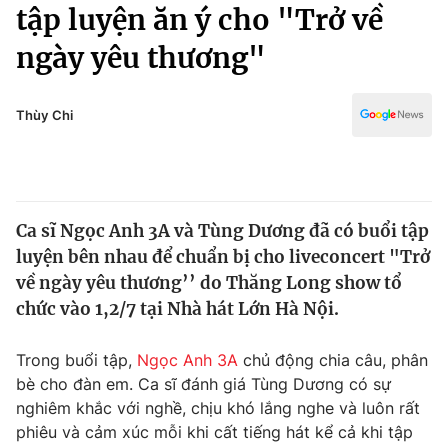
Chính trị
tập luyện ăn ý cho "Trở về
Truyền hình
ngày yêu thương"
Văn hóa - Giải trí
Xã hội
Y tế
Đời sống
Thùy Chi
Pháp luật
Công nghệ
Giáo dục
Y tế
Ca sĩ Ngọc Anh 3A và Tùng Dương đã có buổi tập
Thế giới
luyện bên nhau để chuẩn bị cho liveconcert "Trở
Tin tức
về ngày yêu thương’’ do Thăng Long show tổ
Kinh tế
chức vào 1,2/7 tại Nhà hát Lớn Hà Nội.
Thế giới đó đây
Tài chính
Dữ liệu và đời sống
Câu chuyện quốc tế
Trong buổi tập,
Ngọc Anh 3A
chủ động chia câu, phân
Thị trường
bè cho đàn em. Ca sĩ đánh giá Tùng Dương có sự
nghiêm khắc với nghề, chịu khó lắng nghe và luôn rất
Truyền hình
Góc doanh nghiệp
phiêu và cảm xúc mỗi khi cất tiếng hát kể cả khi tập