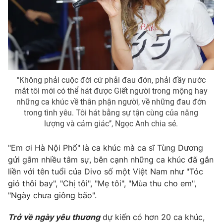
Ðiện thoại Thời báo VTV:
024.66 897 897
Email:
toasoan@vtv.vn
Liên hệ quảng cáo:
024-7300.7108
"Không phải cuộc đời cứ phải đau đớn, phải đầy nước
mắt tôi mới có thể hát được Giết người trong mộng hay
những ca khúc về thân phận người, về những đau đớn
trong tình yêu. Tôi hát bằng sự tận cùng của năng
lượng và cảm giác’’, Ngọc Anh chia sẻ.
"Em ơi Hà Nội Phố" là ca khúc mà ca sĩ Tùng Dương
gửi gắm nhiều tâm sự, bên cạnh những ca khúc đã gắn
liền với tên tuổi của Divo số một Việt Nam như "Tóc
® Cấm sao chép dưới mọi hình thức nếu không có sự chấp
gió thôi bay", "Chị tôi", "Mẹ tôi", "Mùa thu cho em",
thuận bằng văn bản. Ghi rõ nguồn VTV.vn khi phát hành lại
thông tin từ website này.
"Ngày chưa giông bão".
Trở về ngày yêu thương
dự kiến có hơn 20 ca khúc,