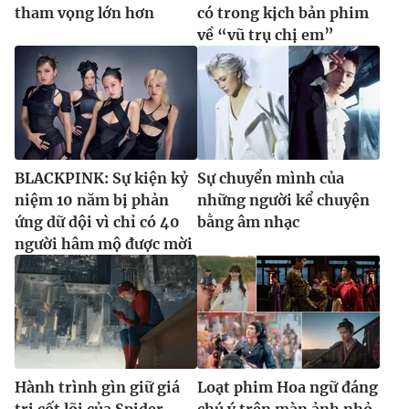
tham vọng lớn hơn
có trong kịch bản phim
về “vũ trụ chị em”
BLACKPINK: Sự kiện kỷ
Sự chuyển mình của
niệm 10 năm bị phản
những người kể chuyện
ứng dữ dội vì chỉ có 40
bằng âm nhạc
người hâm mộ được mời
Hành trình gìn giữ giá
Loạt phim Hoa ngữ đáng
trị cốt lõi của Spider-
chú ý trên màn ảnh nhỏ