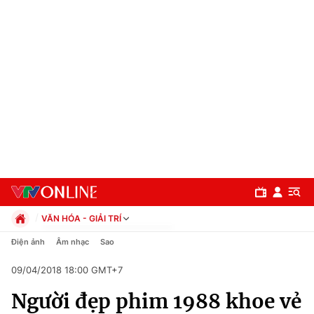
VĂN HÓA - GIẢI TRÍ
Chính trị
Điện ảnh
Âm nhạc
Sao
Xã hội
09/04/2018 18:00 GMT+7
Pháp luật
Chuyên mục
Kinh tế
Người đẹp phim 1988 khoe vẻ
Thể thao