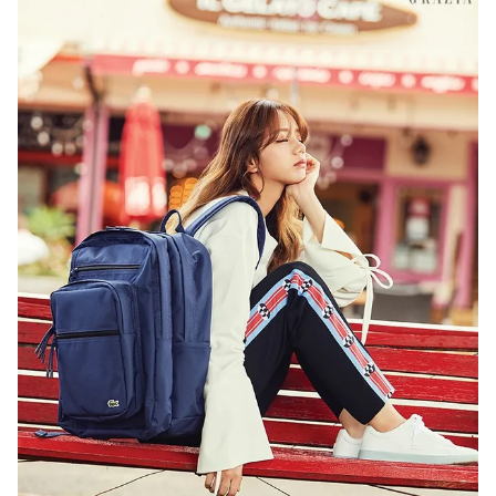
THỜI BÁO VTV
Theo dõi báo trên
Cơ quan chủ quản:
Đài Truyền hình Việt Nam
Cơ quan báo chí:
Thời báo VTV
Giấy phép hoạt động báo in và báo điện tử số 483/GP-BTTTT
cấp ngày 29/12/2023
Tổng Biên tập:
Vũ Thanh Thủy
Phó Tổng Biên tập:
Nguyễn Thị Mỹ Hạnh, Phạm Quốc Thắng,
Nguyễn Trọng Ninh
Tổng đài VTV:
024.38 355 931 - 024.38 355 932