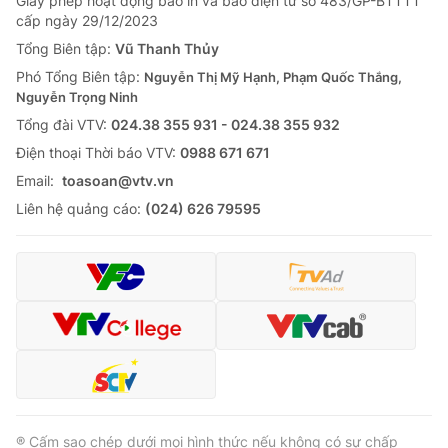
Giấy phép hoạt động báo in và báo điện tử số 483/GP-BTTTT
cấp ngày 29/12/2023
Tổng Biên tập:
Vũ Thanh Thủy
Phó Tổng Biên tập:
Nguyễn Thị Mỹ Hạnh, Phạm Quốc Thắng,
Nguyễn Trọng Ninh
Tổng đài VTV:
024.38 355 931 - 024.38 355 932
Ðiện thoại Thời báo VTV:
0988 671 671
Email:
toasoan@vtv.vn
Liên hệ quảng cáo:
(024) 626 79595
® Cấm sao chép dưới mọi hình thức nếu không có sự chấp