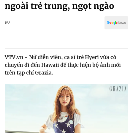
Chính trị
ngoài trẻ trung, ngọt ngào
Truyền hình
Văn hóa - Giải trí
Xã hội
Y tế
PV
Đời sống
Pháp luật
Công nghệ
Giáo dục
Y tế
VTV.vn - Nữ diễn viên, ca sĩ trẻ Hyeri vừa có
chuyến đi đến Hawaii để thực hiện bộ ảnh mới
Thế giới
trên tạp chí Grazia.
Tin tức
Kinh tế
Thế giới đó đây
Tài chính
Dữ liệu và đời sống
Câu chuyện quốc tế
Thị trường
Truyền hình
Góc doanh nghiệp