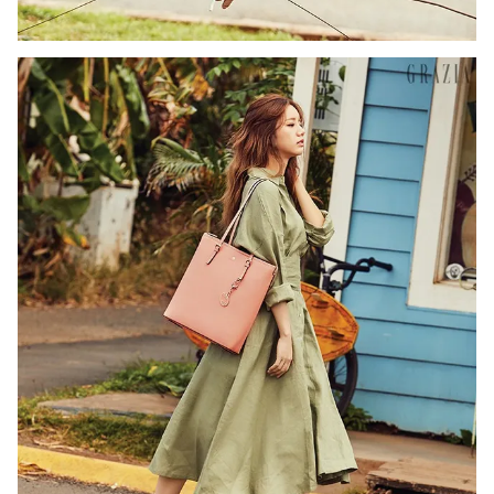
Ðiện thoại Thời báo VTV:
024.66 897 897
Email:
toasoan@vtv.vn
Liên hệ quảng cáo:
024-7300.7108
® Cấm sao chép dưới mọi hình thức nếu không có sự chấp
thuận bằng văn bản. Ghi rõ nguồn VTV.vn khi phát hành lại
thông tin từ website này.