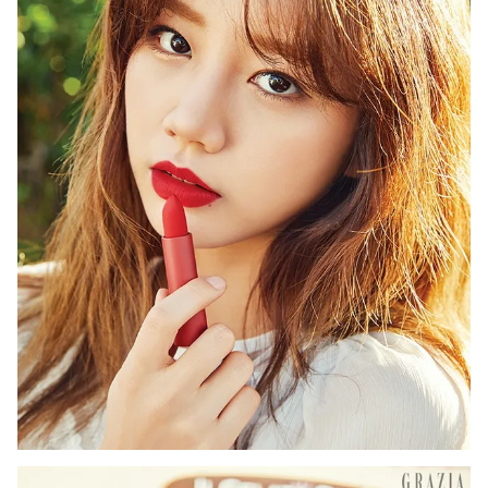
Photo
Infographic
Video
Shorts video
VTV Money
VTV Thể thao
VTV Sức khoẻ
Bất động sản
Thị trường 24h
Tấm lòng Việt
VTV4
Vươn mình bằng AI
VTV9
VTV8
Liên hệ tòa soạn
English