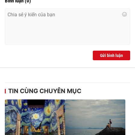
Bình luận
(
0
)
Gửi bình luận
TIN CÙNG CHUYÊN MỤC