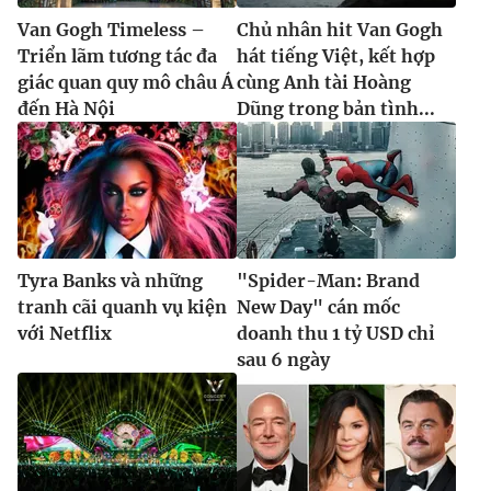
Van Gogh Timeless –
Chủ nhân hit Van Gogh
Triển lãm tương tác đa
hát tiếng Việt, kết hợp
giác quan quy mô châu Á
cùng Anh tài Hoàng
đến Hà Nội
Dũng trong bản tình...
Tyra Banks và những
"Spider-Man: Brand
tranh cãi quanh vụ kiện
New Day" cán mốc
với Netflix
doanh thu 1 tỷ USD chỉ
sau 6 ngày