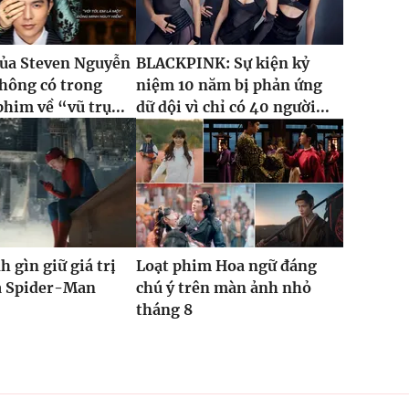
của Steven Nguyễn
BLACKPINK: Sự kiện kỷ
hông có trong
niệm 10 năm bị phản ứng
phim về “vũ trụ...
dữ dội vì chỉ có 40 người...
h gìn giữ giá trị
Loạt phim Hoa ngữ đáng
ủa Spider-Man
chú ý trên màn ảnh nhỏ
tháng 8