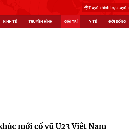
Truyền hình trực tuyến
KINH TẾ
TRUYỀN HÌNH
GIẢI TRÍ
Y TẾ
ĐỜI SỐNG
Pháp luật
Y tế
Truyền hình
Multimedia
Phim VTV
Video
Hậu trường
Shorts video
Nhân vật
Podcast
Khán giả
EMagazine
Giải sao mai
Photo
khúc mới cổ vũ U23 Việt Nam
Infographic