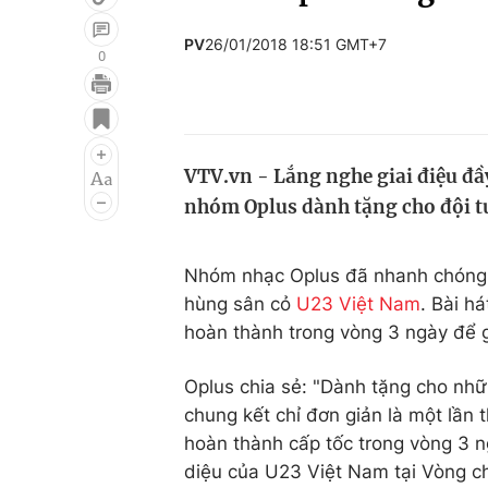
PV
26/01/2018 18:51 GMT+7
0
Giải trí
Đời sống
Điện ảnh
Du lịch
VTV.vn - Lắng nghe giai điệu đầ
Âm nhạc
Làm đẹp
nhóm Oplus dành tặng cho đội t
Sao
Chất lượng cuộc sốn
Nhóm nhạc Oplus đã nhanh chóng
hùng sân cỏ
U23 Việt Nam
. Bài h
hoàn thành trong vòng 3 ngày để g
Oplus chia sẻ: "Dành tặng cho nhữn
chung kết chỉ đơn giản là một lần 
hoàn thành cấp tốc trong vòng 3 
diệu của U23 Việt Nam tại Vòng c