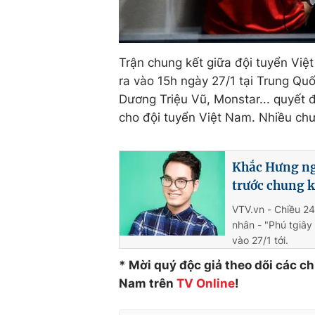
Trận chung kết giữa đội tuyển Việ
ra vào 15h ngày 27/1 tại Trung Q
Dương Triệu Vũ, Monstar... quyết 
cho đội tuyển Việt Nam. Nhiều chươ
Khắc Hưng ng
trước chung k
VTV.vn - Chiều 24
nhân - "Phú tgiây
vào 27/1 tới.
* Mời quý độc giả theo dõi các c
Nam trên
TV Online
!