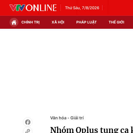
Thứ Sáu, 7/8/2026
CHÍNH TRỊ
XÃ HỘI
PHÁP LUẬT
THẾ GIỚI
Chính trị
Xã hội
Thế giới
Kinh tế
Tin tức
Tài chính
Thế giới đó đây
Thị trường
Câu chuyện quốc tế
Góc doanh nghiệp
Dữ liệu và đời sống
Văn hóa - Giải trí
Nhóm Oplus tung ca 