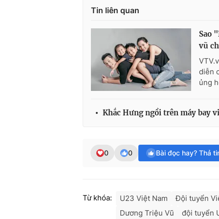
Tin liên quan
Sao "
vũ ch
VTV.v
diễn 
ủng h
Khắc Hưng ngồi trên máy bay vi
0
0
Bài đọc hay? Thả t
Từ khóa:
U23 Việt Nam
Đội tuyển V
Dương Triệu Vũ
đội tuyển