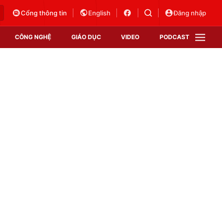
Cổng thông tin
English
Đăng nhập
CÔNG NGHỆ
GIÁO DỤC
VIDEO
PODCAST
VTV Money
VTV Thể thao
VTV Sức khoẻ
Bất động sản
Thị trường 24h
Tấm lòng Việt
Vươn mình bằng AI
VTV4
VTV8
VTV9
Lịch phát sóng
Giao lưu trực tuyến
Sự kiện