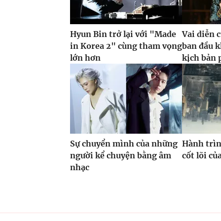
Hyun Bin trở lại với "Made
Vai diễn 
in Korea 2" cùng tham vọng
ban đầu k
lớn hơn
kịch bản 
Sự chuyển mình của những
Hành trìn
người kể chuyện bằng âm
cốt lõi c
nhạc