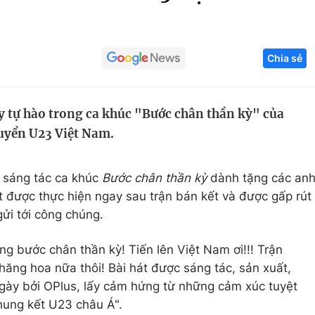
Góc ảnh
Chia sẻ
Giáo dục
Công nghệ
Tuyển sinh
Hitech Công ng
y tự hào trong ca khúc "Bước chân thần kỳ" của
Học trực tuyến
Sản phẩm
uyển U23 Việt Nam.
g
Thị trường
Tư vấn
 sáng tác ca khúc
Bước chân thần kỳ
dành tặng các an
át được thực hiện ngay sau trận bán kết và được gấp rút
ửi tới công chúng.
g bước chân thần kỳ! Tiến lên Việt Nam ơi!!! Trận
thăng hoa nữa thôi! Bài hát được sáng tác, sản xuất,
ngày bởi OPlus, lấy cảm hứng từ những cảm xúc tuyệt
hung kết U23 châu Á".