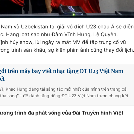
t Nam và Uzbekistan tại giải vô địch U23 châu Á sẽ diễn
uốc. Hàng loạt sao như Đàm Vĩnh Hưng, Lệ Quyên,
định hủy show, lùi ngày ra mắt MV để tập trung cổ vũ
ng trình sân khấu, sự kiện phim ảnh cũng thay đổi lịch
ồi trên máy bay viết nhạc tặng ĐT U23 Việt Nam
ết
/1, Khắc Hưng đăng tải sáng tác mới nhất của mình trên trang cá
 tỏa sáng" - để dành tặng riêng ĐT U23 Việt Nam trước chung kết
hương trình đã phát sóng của Đài Truyền hình Việt