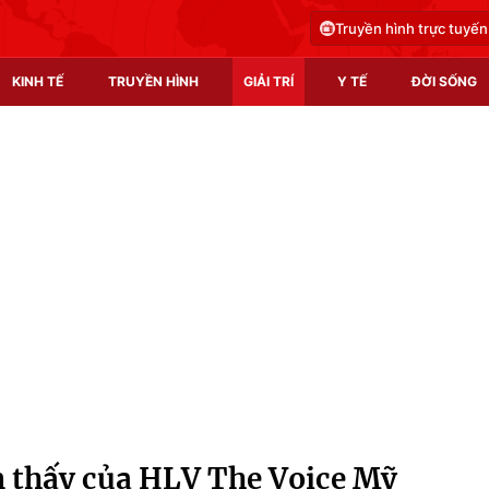
Truyền hình trực tuyến
KINH TẾ
TRUYỀN HÌNH
GIẢI TRÍ
Y TẾ
ĐỜI SỐNG
Pháp luật
Y tế
Truyền hình
Multimedia
Phim VTV
Video
Hậu trường
Shorts video
Nhân vật
Podcast
Khán giả
EMagazine
Giải sao mai
Photo
 thấy của HLV The Voice Mỹ
Infographic