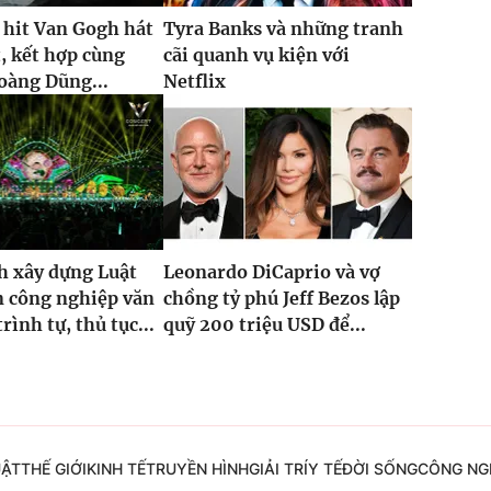
 hit Van Gogh hát
Tyra Banks và những tranh
t, kết hợp cùng
cãi quanh vụ kiện với
oàng Dũng...
Netflix
h xây dựng Luật
Leonardo DiCaprio và vợ
n công nghiệp văn
chồng tỷ phú Jeff Bezos lập
rình tự, thủ tục...
quỹ 200 triệu USD để...
UẬT
THẾ GIỚI
KINH TẾ
TRUYỀN HÌNH
GIẢI TRÍ
Y TẾ
ĐỜI SỐNG
CÔNG NG