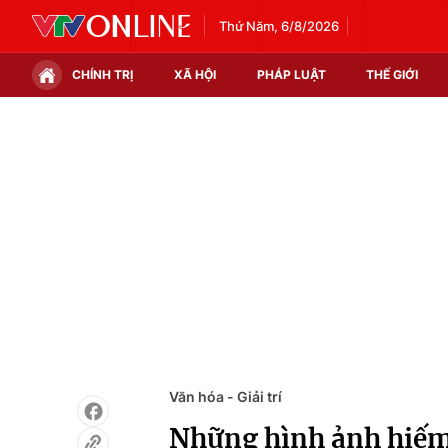
Thứ Năm, 6/8/2026
CHÍNH TRỊ
XÃ HỘI
PHÁP LUẬT
THẾ GIỚI
Chính trị
Xã hội
Thế giới
Kinh tế
Tin tức
Tài chính
Thế giới đó đây
Thị trường
Câu chuyện quốc tế
Góc doanh nghiệp
Dữ liệu và đời sống
Văn hóa - Giải trí
Những hình ảnh hiếm