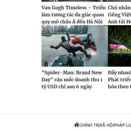
Van Gogh Timeless – Triển
Chủ nhân
lãm tương tác đa giác quan
tiếng Việ
quy mô châu Á đến Hà Nội
Anh tài H
"Spider-Man: Brand New
Đẩy nhan
Day" cán mốc doanh thu 1
Phát triể
tỷ USD chỉ sau 6 ngày
hóa theo t
CHÍNH TRỊ
XÃ HỘI
PHÁP L