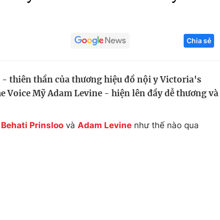
Góc ảnh
Chia sẻ
Giáo dục
Công nghệ
Tuyển sinh
Hitech Công ng
- thiên thần của thương hiệu đồ nội y Victoria's
Học trực tuyến
Sản phẩm
he Voice Mỹ Adam Levine - hiện lên đầy dễ thương và
g
Thị trường
Tư vấn
a
Behati Prinsloo
và
Adam Levine
như thế nào qua