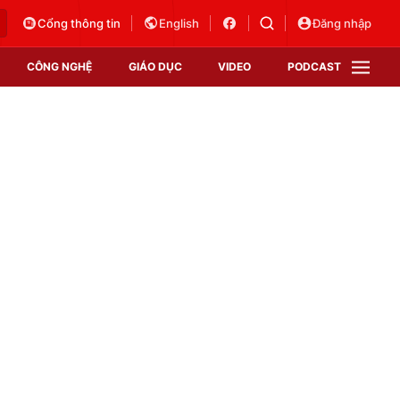
Cổng thông tin
English
Đăng nhập
CÔNG NGHỆ
GIÁO DỤC
VIDEO
PODCAST
VTV Money
VTV Thể thao
VTV Sức khoẻ
Bất động sản
Thị trường 24h
Tấm lòng Việt
Vươn mình bằng AI
VTV4
VTV8
VTV9
Lịch phát sóng
Giao lưu trực tuyến
Sự kiện