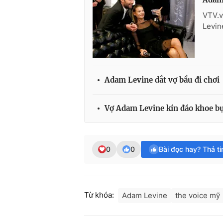
VTV.v
Levin
Adam Levine dắt vợ bầu đi chơi
Vợ Adam Levine kín đáo khoe b
0
0
Bài đọc hay? Thả t
Từ khóa:
Adam Levine
the voice mỹ