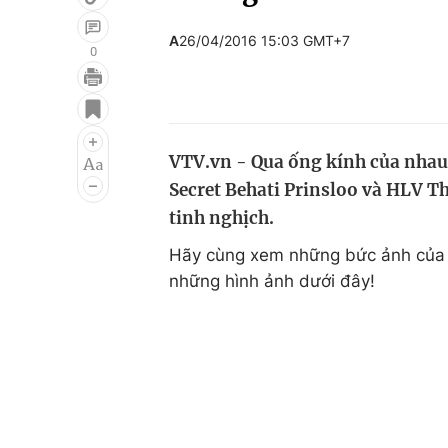
A
26/04/2016 15:03 GMT+7
0
Giải trí
Đời sống
Điện ảnh
Du lịch
VTV.vn - Qua ống kính của nhau 
Âm nhạc
Làm đẹp
Secret Behati Prinsloo và HLV T
Sao
Chất lượng cuộc sốn
tinh nghịch.
Hãy cùng xem những bức ảnh củ
những hình ảnh dưới đây!