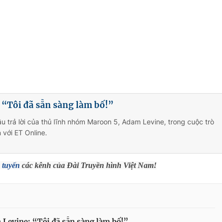
 “Tôi đã sẵn sàng làm bố!”
âu trả lời của thủ lĩnh nhóm Maroon 5, Adam Levine, trong cuộc trò
 với ET Online.
 tuyến
các kênh của Đài Truyền hình Việt Nam!
Levine: “Tôi đã sẵn sàng làm bố!”