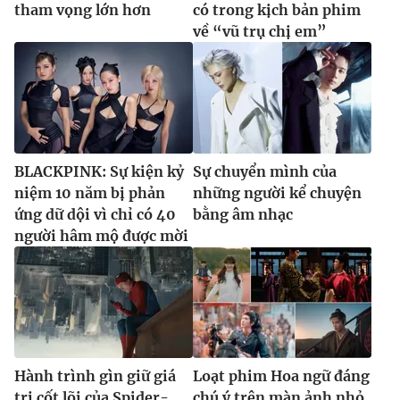
tham vọng lớn hơn
có trong kịch bản phim
về “vũ trụ chị em”
BLACKPINK: Sự kiện kỷ
Sự chuyển mình của
niệm 10 năm bị phản
những người kể chuyện
ứng dữ dội vì chỉ có 40
bằng âm nhạc
người hâm mộ được mời
Hành trình gìn giữ giá
Loạt phim Hoa ngữ đáng
trị cốt lõi của Spider-
chú ý trên màn ảnh nhỏ