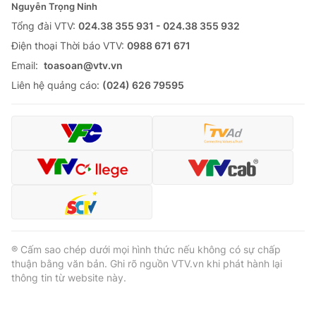
Nguyễn Trọng Ninh
Tổng đài VTV:
024.38 355 931 - 024.38 355 932
Ðiện thoại Thời báo VTV:
0988 671 671
Email:
toasoan@vtv.vn
Liên hệ quảng cáo:
(024) 626 79595
® Cấm sao chép dưới mọi hình thức nếu không có sự chấp
thuận bằng văn bản. Ghi rõ nguồn VTV.vn khi phát hành lại
thông tin từ website này.