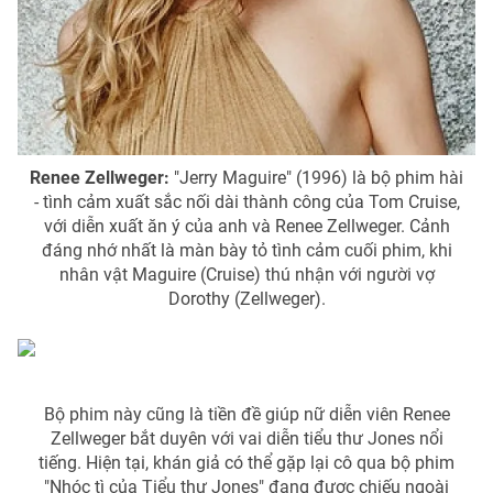
THỜI BÁO VTV
Theo dõi báo trên
Renee Zellweger:
"Jerry Maguire" (1996) là bộ phim hài
- tình cảm xuất sắc nối dài thành công của Tom Cruise,
với diễn xuất ăn ý của anh và Renee Zellweger. Cảnh
Cơ quan chủ quản:
Đài Truyền hình Việt Nam
đáng nhớ nhất là màn bày tỏ tình cảm cuối phim, khi
Cơ quan báo chí:
Thời báo VTV
nhân vật Maguire (Cruise) thú nhận với người vợ
Giấy phép hoạt động báo in và báo điện tử số 483/GP-BTTTT
Dorothy (Zellweger).
cấp ngày 29/12/2023
Tổng Biên tập:
Vũ Thanh Thủy
Phó Tổng Biên tập:
Nguyễn Thị Mỹ Hạnh, Phạm Quốc Thắng,
Nguyễn Trọng Ninh
Bộ phim này cũng là tiền đề giúp nữ diễn viên Renee
Tổng đài VTV:
024.38 355 931 - 024.38 355 932
Zellweger bắt duyên với vai diễn tiểu thư Jones nổi
tiếng. Hiện tại, khán giả có thể gặp lại cô qua bộ phim
Ðiện thoại Thời báo VTV:
024.66 897 897
"Nhóc tì của Tiểu thư Jones" đang được chiếu ngoài