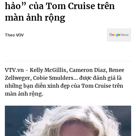
Chính trị
hảo” của Tom Cruise trên
Truyền hình
màn ảnh rộng
Văn hóa - Giải trí
Xã hội
Y tế
Đời sống
Theo VOV
Pháp luật
Công nghệ
Giáo dục
Y tế
VTV.vn - Kelly McGillis, Cameron Diaz, Renee
Thế giới
Zellweger, Cobie Smulders... được đánh giá là
Tin tức
những bạn diễn xinh đẹp của Tom Cruise trên
Kinh tế
màn ảnh rộng.
Thế giới đó đây
Tài chính
Dữ liệu và đời sống
Câu chuyện quốc tế
Thị trường
Truyền hình
Góc doanh nghiệp