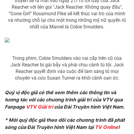
truyện sẽ ra mắt vào ngày 21/10 tới đây của Jack
Reacher với tên gọi "Jack Reacher: Không quay đầu",
“Gone Girl” Rosamund Pike sẽ kết thúc vai trò của mình
và nhường chỗ lại cho một trong những mỹ nữ quyến rũ
nhất của Marvel là Cobie Smulders.
Trong phim, Cobie Smulders vào vai cấp trên cũ của
Jack Reacher bị gài bẫy và phải chịu cảnh tù tội. Jack
Reacher quyết định vào cuộc để làm sáng tỏ mọi
chuyện và cứu Susan Turner ra khỏi cảnh oan ức.
Quý vị độc giả có thể xem thêm các thông tin và
tương tác với các chương trình giải trí của VTV qua
Fanpage
VTV Giải trí
của Đài Truyền hình Việt Nam.
* Mời quý độc giả theo dõi các chương trình đã phát
sóng của Đài Truyền hình Việt Nam tại
TV Online
!