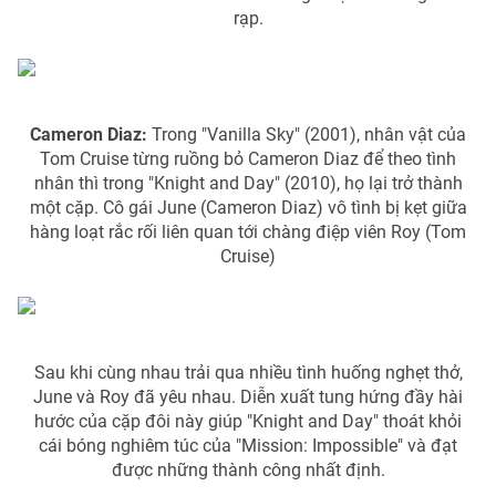
Email:
toasoan@vtv.vn
rạp.
Liên hệ quảng cáo:
024-7300.7108
Cameron Diaz:
Trong "Vanilla Sky" (2001), nhân vật của
Tom Cruise từng ruồng bỏ Cameron Diaz để theo tình
nhân thì trong "Knight and Day" (2010), họ lại trở thành
một cặp. Cô gái June (Cameron Diaz) vô tình bị kẹt giữa
hàng loạt rắc rối liên quan tới chàng điệp viên Roy (Tom
Cruise)
® Cấm sao chép dưới mọi hình thức nếu không có sự chấp
thuận bằng văn bản. Ghi rõ nguồn VTV.vn khi phát hành lại
Sau khi cùng nhau trải qua nhiều tình huống nghẹt thở,
thông tin từ website này.
June và Roy đã yêu nhau. Diễn xuất tung hứng đầy hài
hước của cặp đôi này giúp "Knight and Day" thoát khỏi
cái bóng nghiêm túc của "Mission: Impossible" và đạt
được những thành công nhất định.