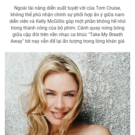
Ngoài tài năng diễn xuất tuyệt vời của Tom Cruise,
Photo
Infographic
không thể phủ nhận chính sự phối hợp ăn ý giữa nam
diễn viên và Kelly McGillis góp một phần không hề nhỏ
Video
Shorts video
trong thành công của bộ phim. Cảnh quay nóng bỏng
giữa cặp đôi trên nền nhạc ca khúc "Take My Breath
Away" tới nay vẫn để lại ấn tượng trong lòng khán giả
VTV Money
VTV Thể thao
VTV Sức khoẻ
Bất động sản
Thị trường 24h
Tấm lòng Việt
VTV4
Vươn mình bằng AI
VTV9
VTV8
Liên hệ tòa soạn
English