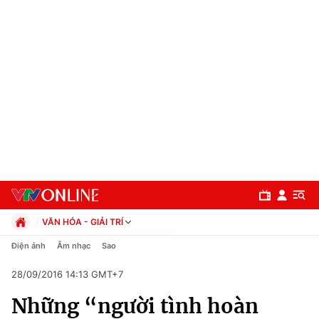
VĂN HÓA - GIẢI TRÍ
Chính trị
Điện ảnh
Âm nhạc
Sao
Xã hội
28/09/2016 14:13 GMT+7
Pháp luật
Chuyên mục
Kinh tế
Những “người tình hoàn
Thể thao