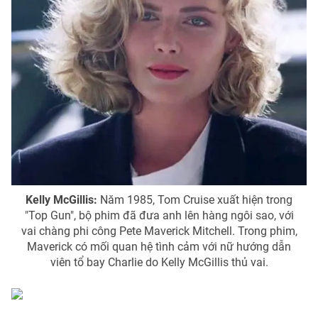
Phim VTV
Giải trí
Hậu trường
Điện ảnh
Đời sống
Nhân vật
Âm nhạc
Du lịch
Khán giả
Giáo dục
Sao
Làm đẹp
Giải sao mai
Tuyển sinh
Công nghệ
Chất lượng cuộc sống
Học trực tuyến
Hitech Công nghệ tương lai
Giao lưu trực tuyến
Sản phẩm
Kelly McGillis:
Năm 1985, Tom Cruise xuất hiện trong
"Top Gun", bộ phim đã đưa anh lên hàng ngôi sao, với
Lịch phát sóng
Thị trường
vai chàng phi công Pete Maverick Mitchell. Trong phim,
Maverick có mối quan hệ tình cảm với nữ hướng dẫn
Tư vấn
viên tổ bay Charlie do Kelly McGillis thủ vai.
Chuyên mục khác
Emagazine
Podcast