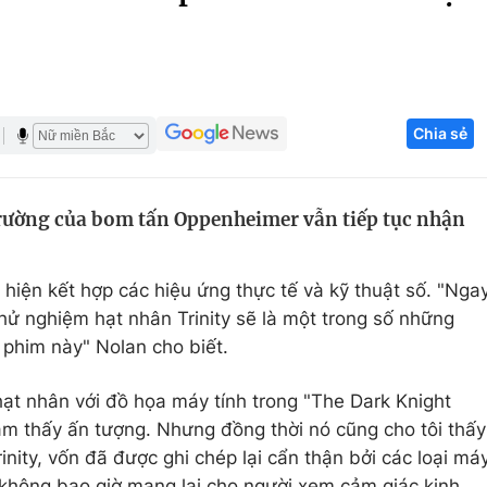
Góc ảnh
Giáo dục
Công nghệ
Chia sẻ
Tuyển sinh
Hitech Công ng
Học trực tuyến
Sản phẩm
rường của bom tấn Oppenheimer vẫn tiếp tục nhận
g
Thị trường
Tư vấn
hiện kết hợp các hiệu ứng thực tế và kỹ thuật số. "Nga
hử nghiệm hạt nhân Trinity sẽ là một trong số những
 phim này" Nolan cho biết.
ạt nhân với đồ họa máy tính trong "The Dark Knight
ảm thấy ấn tượng. Nhưng đồng thời nó cũng cho tôi thấy
inity, vốn đã được ghi chép lại cẩn thận bởi các loại má
 không bao giờ mang lại cho người xem cảm giác kinh