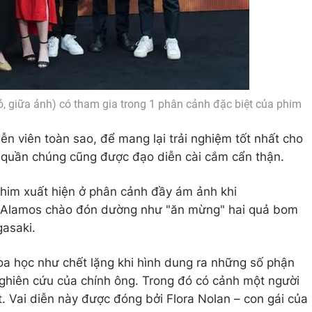
ỏ, giữa ảnh) có tham gia trong 1 phân cảnh đặc biệt của phim
ễn viên toàn sao, để mang lại trải nghiệm tốt nhất cho
n quần chúng cũng được đạo diễn cài cắm cẩn thận.
phim xuất hiện ở phân cảnh đầy ám ảnh khi
 Alamos chào đón dường như "ăn mừng" hai quả bom
gasaki.
oa học như chết lặng khi hình dung ra những số phận
ghiên cứu của chính ông. Trong đó có cảnh một người
. Vai diễn này được đóng bởi Flora Nolan – con gái của