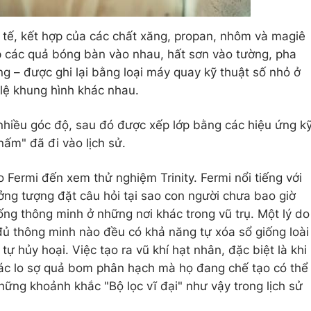
c tế, kết hợp của các chất xăng, propan, nhôm và magiê
p các quả bóng bàn vào nhau, hất sơn vào tường, pha
g – được ghi lại bằng loại máy quay kỹ thuật số nhỏ ở
 lệ khung hình khác nhau.
nhiều góc độ, sau đó được xếp lớp bằng các hiệu ứng k
nấm" đã đi vào lịch sử.
o Fermi đến xem thử nghiệm Trinity. Fermi nổi tiếng với
ởng tượng đặt câu hỏi tại sao con người chưa bao giờ
ng thông minh ở những nơi khác trong vũ trụ. Một lý do
 đủ thông minh nào đều có khả năng tự xóa sổ giống loài
ự hủy hoại. Việc tạo ra vũ khí hạt nhân, đặc biệt là khi
hác lo sợ quả bom phân hạch mà họ đang chế tạo có thể
những khoảnh khắc "Bộ lọc vĩ đại" như vậy trong lịch sử