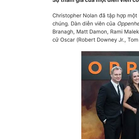
Sự tham gia của một diễn viên có 
Christopher Nolan đã tập hợp một
chúng. Dàn diễn viên của
Oppenh
Branagh, Matt Damon, Rami Malek,
cử Oscar (Robert Downey Jr., Tom 