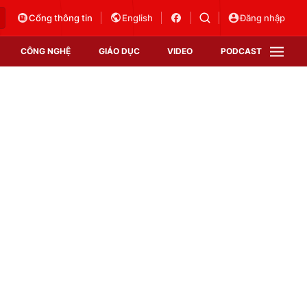
Cổng thông tin
English
Đăng nhập
CÔNG NGHỆ
GIÁO DỤC
VIDEO
PODCAST
VTV Money
VTV Thể thao
VTV Sức khoẻ
Bất động sản
Thị trường 24h
Tấm lòng Việt
Vươn mình bằng AI
VTV4
VTV8
VTV9
Lịch phát sóng
Giao lưu trực tuyến
Sự kiện