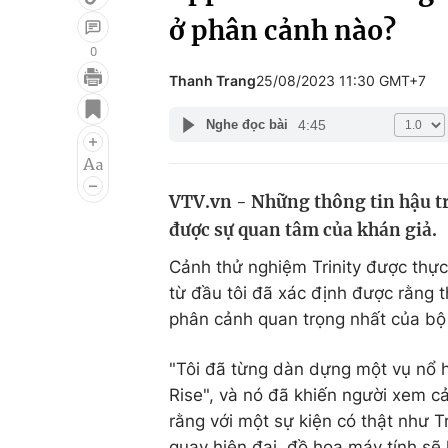
ở phân cảnh nào?
0
Thanh Trang
25/08/2023 11:30 GMT+7
Giải trí
Đời sống
4:45
Nghe đọc bài
Điện ảnh
Du lịch
Âm nhạc
Làm đẹp
VTV.vn - Những thông tin hậu t
Sao
Chất lượng cuộc sốn
được sự quan tâm của khán giả.
Cảnh thử nghiệm Trinity được thực 
từ đầu tôi đã xác định được rằng t
phân cảnh quan trọng nhất của bộ
"Tôi đã từng dàn dựng một vụ nổ h
Rise", và nó đã khiến người xem c
rằng với một sự kiện có thật như Tr
quay hiện đại, đồ họa máy tính sẽ