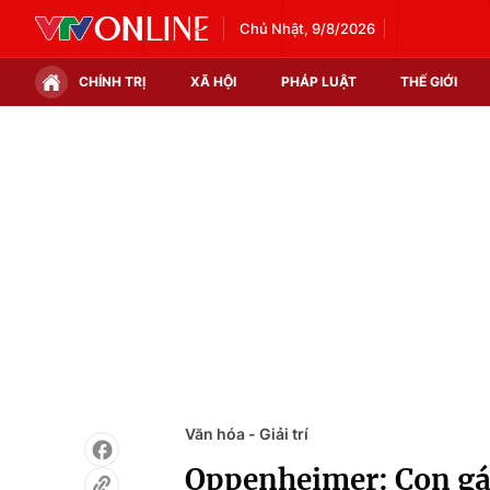
Chủ Nhật, 9/8/2026
CHÍNH TRỊ
XÃ HỘI
PHÁP LUẬT
THẾ GIỚI
Chính trị
Xã hội
Thế giới
Kinh tế
Tin tức
Tài chính
Thế giới đó đây
Thị trường
Câu chuyện quốc tế
Góc doanh nghiệp
Dữ liệu và đời sống
Văn hóa - Giải trí
Oppenheimer: Con gái