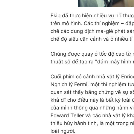
Ekip đã thực hiện nhiều vụ nổ thự
trên mô hình. Các thí nghiệm – đậ
chế các dung dịch ma-giê phát sán
chế độ siêu cận cảnh và ở nhiều tỉ
Chúng được quay ở tốc độ cao từ 
thuật số để tạo ra "đám mây hình 
Cuối phim có cảnh nhà vật lý Enric
Nghịch lý Fermi, một thí nghiệm tư
quan sát thấy bằng chứng về sự số
khả dĩ cho điều này là bất kỳ loài
của mình thông qua những hành vi t
Edward Teller và các nhà vật lý k
thiêu hủy hành tinh, là một trong 
loài người.