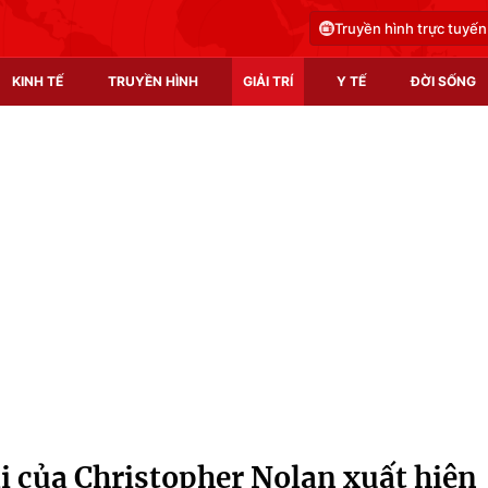
Truyền hình trực tuyến
KINH TẾ
TRUYỀN HÌNH
GIẢI TRÍ
Y TẾ
ĐỜI SỐNG
Pháp luật
Y tế
Truyền hình
Multimedia
Phim VTV
Video
Hậu trường
Shorts video
Nhân vật
Podcast
Khán giả
EMagazine
Giải sao mai
Photo
 của Christopher Nolan xuất hiện
Infographic