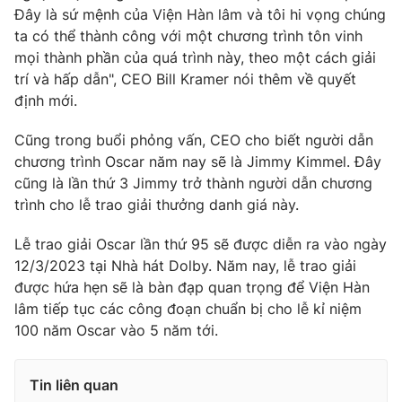
Đây là sứ mệnh của Viện Hàn lâm và tôi hi vọng chúng
ta có thể thành công với một chương trình tôn vinh
mọi thành phần của quá trình này, theo một cách giải
trí và hấp dẫn", CEO Bill Kramer nói thêm về quyết
THỜI BÁO VTV
định mới.
Cũng trong buổi phỏng vấn, CEO cho biết người dẫn
chương trình Oscar năm nay sẽ là Jimmy Kimmel. Đây
Theo dõi báo trên
cũng là lần thứ 3 Jimmy trở thành người dẫn chương
trình cho lễ trao giải thưởng danh giá này.
Cơ quan chủ quản:
Đài Truyền hình Việt Nam
Lễ trao giải Oscar lần thứ 95 sẽ được diễn ra vào ngày
Cơ quan báo chí:
Thời báo VTV
12/3/2023 tại Nhà hát Dolby. Năm nay, lễ trao giải
Giấy phép hoạt động báo in và báo điện tử số 483/GP-BTTTT
được hứa hẹn sẽ là bàn đạp quan trọng để Viện Hàn
cấp ngày 29/12/2023
lâm tiếp tục các công đoạn chuẩn bị cho lễ kỉ niệm
Tổng Biên tập:
Vũ Thanh Thủy
100 năm Oscar vào 5 năm tới.
Phó Tổng Biên tập:
Nguyễn Thị Mỹ Hạnh, Phạm Quốc Thắng,
Nguyễn Trọng Ninh
Tin liên quan
Tổng đài VTV:
024.38 355 931 - 024.38 355 932