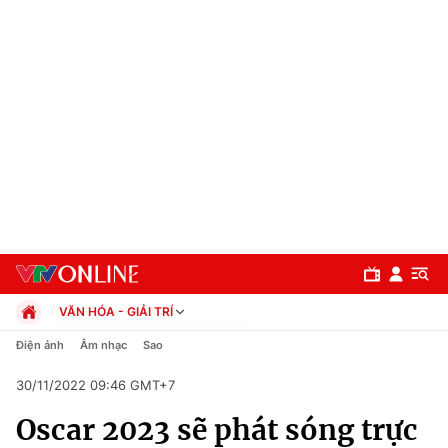
VĂN HÓA - GIẢI TRÍ
Chính trị
Điện ảnh
Âm nhạc
Sao
Xã hội
30/11/2022 09:46 GMT+7
Pháp luật
Chuyên mục
Kinh tế
Oscar 2023 sẽ phát sóng trực
Thể thao