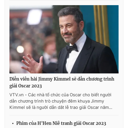
Ðiện thoại Thời báo VTV:
024.66 897 897
Email:
toasoan@vtv.vn
Liên hệ quảng cáo:
024-7300.7108
Diễn viên hài Jimmy Kimmel sẽ dẫn chương trình
giải Oscar 2023
VTV.vn - Các nhà tổ chức của Oscar cho biết người
® Cấm sao chép dưới mọi hình thức nếu không có sự chấp
dẫn chương trình trò chuyện đêm khuya Jimmy
thuận bằng văn bản. Ghi rõ nguồn VTV.vn khi phát hành lại
Kimmel sẽ là người dẫn dắt lễ trao giải Oscar năm...
thông tin từ website này.
Phim của H'Hen Niê tranh giải Oscar 2023