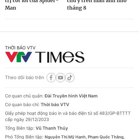
trị cốt lõi của Spider-
chú ý trên màn ảnh nhỏ
Man
tháng 8
THỜI BÁO VTV
Theo dõi báo trên
Cơ quan chủ quản:
Đài Truyền hình Việt Nam
Cơ quan báo chí:
Thời báo VTV
Giấy phép hoạt động báo in và báo điện tử số 483/GP-BTTTT
cấp ngày 29/12/2023
Tổng Biên tập:
Vũ Thanh Thủy
Phó Tổng Biên tập:
Nguyễn Thị Mỹ Hạnh, Phạm Quốc Thắng,