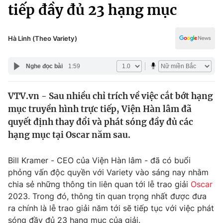
Chính trị
tiếp đầy đủ 23 hạng mục
Truyền hình
Văn hóa - Giải trí
Xã hội
Y tế
Hà Linh (Theo Variety)
Đời sống
Pháp luật
Công nghệ
Nghe đọc bài
1:59
Giáo dục
Y tế
VTV.vn - Sau nhiều chỉ trích về việc cắt bớt hạng
mục truyền hình trực tiếp, Viện Hàn lâm đã
Thế giới
quyết định thay đổi và phát sóng đầy đủ các
hạng mục tại Oscar năm sau.
Tin tức
Kinh tế
Thế giới đó đây
Bill Kramer - CEO của Viện Hàn lâm - đã có buổi
Tài chính
phỏng vấn độc quyền với Variety vào sáng nay nhằm
Dữ liệu và đời sống
Câu chuyện quốc tế
chia sẻ những thông tin liên quan tới lễ trao giải
Oscar
Thị trường
2023. Trong đó, thông tin quan trọng nhất được đưa
Truyền hình
Góc doanh nghiệp
ra chính là lễ trao giải năm tới sẽ tiếp tục với việc phát
sóng đầy đủ 23 hạng mục của giải.