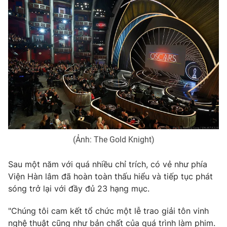
Photo
Infographic
Video
Shorts video
VTV Money
VTV Thể thao
VTV Sức khoẻ
Bất động sản
Thị trường 24h
Tấm lòng Việt
(Ảnh: The Gold Knight)
VTV4
Vươn mình bằng AI
Sau một năm với quá nhiều chỉ trích, có vẻ như phía
Viện Hàn lâm đã hoàn toàn thấu hiểu và tiếp tục phát
sóng trở lại với đầy đủ 23 hạng mục.
VTV9
VTV8
"Chúng tôi cam kết tổ chức một lễ trao giải tôn vinh
Liên hệ tòa soạn
English
nghệ thuật cũng như bản chất của quá trình làm phim.