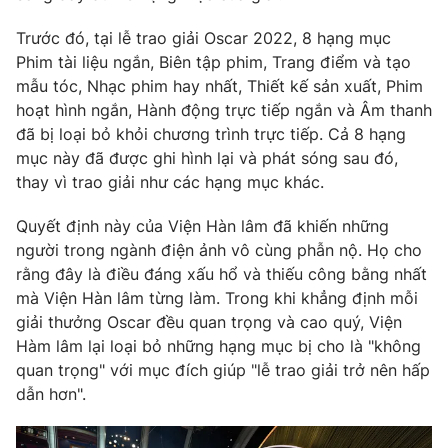
Phim VTV
Giải trí
Trước đó, tại lễ trao giải Oscar 2022, 8 hạng mục
Hậu trường
Phim tài liệu ngắn, Biên tập phim, Trang điểm và tạo
Điện ảnh
Đời sống
Nhân vật
mẫu tóc, Nhạc phim hay nhất, Thiết kế sản xuất, Phim
Âm nhạc
hoạt hình ngắn, Hành động trực tiếp ngắn và Âm thanh
Du lịch
Khán giả
đã bị loại bỏ khỏi chương trình trực tiếp. Cả 8 hạng
Giáo dục
Sao
mục này đã được ghi hình lại và phát sóng sau đó,
Làm đẹp
Giải sao mai
Tuyển sinh
thay vì trao giải như các hạng mục khác.
Công nghệ
Chất lượng cuộc sống
Học trực tuyến
Quyết định này của Viện Hàn lâm đã khiến những
Hitech Công nghệ tương lai
người trong ngành điện ảnh vô cùng phẫn nộ. Họ cho
Giao lưu trực tuyến
rằng đây là điều đáng xấu hổ và thiếu công bằng nhất
Sản phẩm
mà Viện Hàn lâm từng làm. Trong khi khẳng định mỗi
Lịch phát sóng
Thị trường
giải thưởng Oscar đều quan trọng và cao quý, Viện
Hàm lâm lại loại bỏ những hạng mục bị cho là "không
Tư vấn
quan trọng" với mục đích giúp "lễ trao giải trở nên hấp
Chuyên mục khác
dẫn hơn".
Emagazine
Podcast