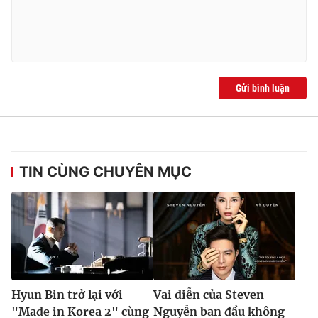
Gửi bình luận
TIN CÙNG CHUYÊN MỤC
Hyun Bin trở lại với
Vai diễn của Steven
"Made in Korea 2" cùng
Nguyễn ban đầu không