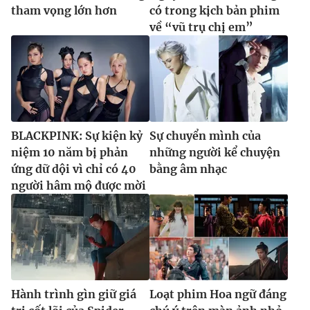
tham vọng lớn hơn
có trong kịch bản phim
về “vũ trụ chị em”
BLACKPINK: Sự kiện kỷ
Sự chuyển mình của
niệm 10 năm bị phản
những người kể chuyện
ứng dữ dội vì chỉ có 40
bằng âm nhạc
người hâm mộ được mời
Hành trình gìn giữ giá
Loạt phim Hoa ngữ đáng