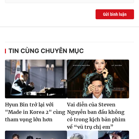
Ðiện thoại Thời báo VTV:
024.66 897 897
Email:
toasoan@vtv.vn
Gửi bình luận
Liên hệ quảng cáo:
024-7300.7108
TIN CÙNG CHUYÊN MỤC
Hyun Bin trở lại với
Vai diễn của Steven
® Cấm sao chép dưới mọi hình thức nếu không có sự chấp
"Made in Korea 2" cùng
Nguyễn ban đầu không
thuận bằng văn bản. Ghi rõ nguồn VTV.vn khi phát hành lại
tham vọng lớn hơn
có trong kịch bản phim
thông tin từ website này.
về “vũ trụ chị em”