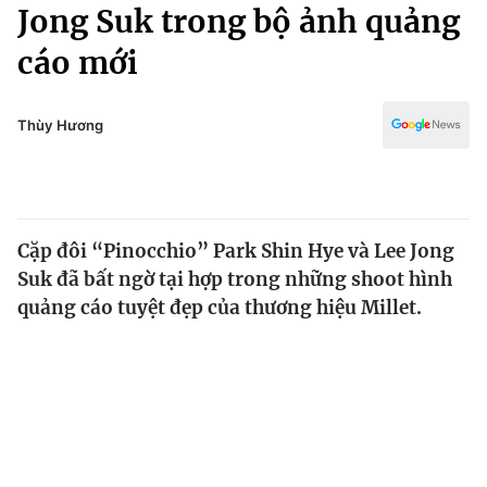
Chính trị
Jong Suk trong bộ ảnh quảng
Truyền hình
cáo mới
Văn hóa - Giải trí
Xã hội
Y tế
Đời sống
Thùy Hương
Pháp luật
Công nghệ
Giáo dục
Y tế
Cặp đôi “Pinocchio” Park Shin Hye và Lee Jong
Thế giới
Suk đã bất ngờ tại hợp trong những shoot hình
Tin tức
quảng cáo tuyệt đẹp của thương hiệu Millet.
Kinh tế
Thế giới đó đây
Tài chính
Dữ liệu và đời sống
Câu chuyện quốc tế
Thị trường
Truyền hình
Góc doanh nghiệp