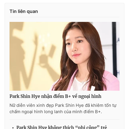
Photo
Infographic
Tin liên quan
Video
Shorts video
VTV Money
VTV Thể thao
VTV Sức khoẻ
Bất động sản
Thị trường 24h
Tấm lòng Việt
VTV4
Vươn mình bằng AI
Park Shin Hye nhận điểm B+ về ngoại hình
Nữ diễn viên xinh đẹp Park Shin Hye đã khiêm tốn tự
VTV9
VTV8
chấm ngoại hình long lanh của mình điểm B+.
Liên hệ tòa soạn
English
Park Shin Hye không thích “phi công” trẻ