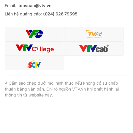
Email:
toasoan@vtv.vn
Liên hệ quảng cáo:
(024) 626 79595
® Cấm sao chép dưới mọi hình thức nếu không có sự chấp
thuận bằng văn bản. Ghi rõ nguồn VTV.vn khi phát hành lại
thông tin từ website này.