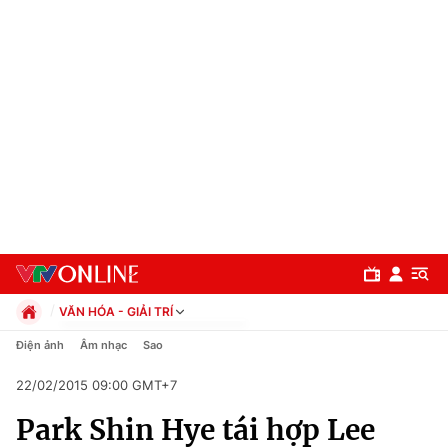
VĂN HÓA - GIẢI TRÍ
Chính trị
Điện ảnh
Âm nhạc
Sao
Xã hội
22/02/2015 09:00 GMT+7
Pháp luật
Chuyên mục
Kinh tế
Park Shin Hye tái hợp Lee
Thể thao