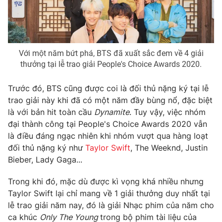
Photo
Infographic
Video
Shorts video
Với một năm bứt phá, BTS đã xuất sắc đem về 4 giải
thưởng tại lễ trao giải People's Choice Awards 2020.
VTV Money
VTV Thể thao
Trước đó, BTS cũng được coi là đối thủ nặng ký tại lễ
trao giải này khi đã có một năm đầy bùng nổ, đặc biệt
VTV Sức khoẻ
Bất động sản
là với bản hit toàn cầu
Dynamite
. Tuy vậy, việc nhóm
đại thành công tại People's Choice Awards 2020 vẫn
Thị trường 24h
Tấm lòng Việt
là điều đáng ngạc nhiên khi nhóm vượt qua hàng loạt
đối thủ nặng ký như
Taylor Swift
, The Weeknd, Justin
Bieber, Lady Gaga...
VTV4
Vươn mình bằng AI
Trong khi đó, mặc dù được kì vọng khá nhiều nhưng
VTV9
VTV8
Taylor Swift lại chỉ mang về 1 giải thưởng duy nhất tại
lễ trao giải năm nay, đó là giải Nhạc phim của năm cho
ca khúc
Only The Young
trong bộ phim tài liệu của
Liên hệ tòa soạn
English