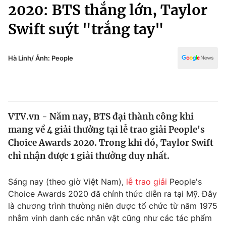
Chính trị
2020: BTS thắng lớn, Taylor
Truyền hình
Swift suýt "trắng tay"
Văn hóa - Giải trí
Xã hội
Y tế
Đời sống
Hà Linh/ Ảnh: People
Pháp luật
Công nghệ
Giáo dục
Y tế
VTV.vn - Năm nay, BTS đại thành công khi
Thế giới
mang về 4 giải thưởng tại lễ trao giải People's
Tin tức
Choice Awards 2020. Trong khi đó, Taylor Swift
Kinh tế
chỉ nhận được 1 giải thưởng duy nhất.
Thế giới đó đây
Tài chính
Dữ liệu và đời sống
Câu chuyện quốc tế
Sáng nay (theo giờ Việt Nam),
lễ trao giải
People's
Thị trường
Choice Awards 2020 đã chính thức diễn ra tại Mỹ. Đây
là chương trình thường niên được tổ chức từ năm 1975
Truyền hình
Góc doanh nghiệp
nhằm vinh danh các nhân vật cũng như các tác phẩm