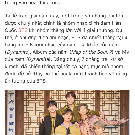
Phim VTV
trong văn hóa đại chúng.
Giải trí
Hậu trường
Tại lễ trao giải năm nay, một trong số những cái tên
Điện ảnh
được chú ý nhất chính là nhóm nhạc đình đám Hàn
Đời sống
Nhân vật
Quốc
BTS
khi nhóm thắng lớn với 4 giải thưởng. Cụ
Âm nhạc
Du lịch
thể, ở phương diện âm nhạc, BTS đã chiến thắng tại 4
Khán giả
Giáo dục
Sao
hạng mục: Nhóm nhạc của năm, Ca khúc của năm
Làm đẹp
Giải sao mai
(
Dynamite
), Album của năm (
Map of the Soul: 7
) và MV
Tuyển sinh
Công nghệ
của năm
(Dynamite
). Đáng chú ý, 7 chàng trai xứ sở
Chất lượng cuộc sống
Học trực tuyến
kimchi đã chiến thắng tại tất cả hạng mục mà nhóm
Hitech Công nghệ tương lai
được đề cử. Đây có thể coi là một thành tích vô cùng
Giao lưu trực tuyến
ấn tượng của BTS.
Sản phẩm
Lịch phát sóng
Thị trường
Tư vấn
Chuyên mục khác
Emagazine
Podcast