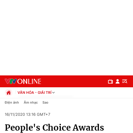
VĂN HÓA - GIẢI TRÍ
Chính trị
Điện ảnh
Âm nhạc
Sao
Xã hội
16/11/2020 13:16 GMT+7
Pháp luật
Chuyên mục
Kinh tế
People's Choice Awards
Thể thao