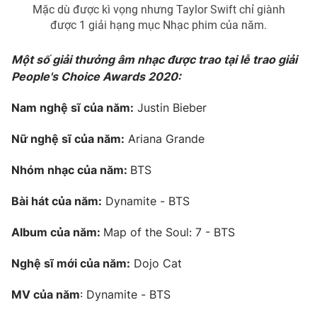
Ðiện thoại Thời báo VTV:
024.66 897 897
Mặc dù được kì vọng nhưng Taylor Swift chỉ giành
được 1 giải hạng mục Nhạc phim của năm.
Email:
toasoan@vtv.vn
Liên hệ quảng cáo:
024-7300.7108
Một số giải thưởng âm nhạc được trao tại lễ trao giải
People's Choice Awards 2020:
Nam nghệ sĩ của năm:
Justin Bieber
Nữ nghệ sĩ của năm:
Ariana Grande
Nhóm nhạc của năm:
BTS
Bài hát của năm:
Dynamite - BTS
Album của năm:
Map of the Soul: 7 - BTS
® Cấm sao chép dưới mọi hình thức nếu không có sự chấp
thuận bằng văn bản. Ghi rõ nguồn VTV.vn khi phát hành lại
Nghệ sĩ mới của năm:
Dojo Cat
thông tin từ website này.
MV của năm
: Dynamite - BTS