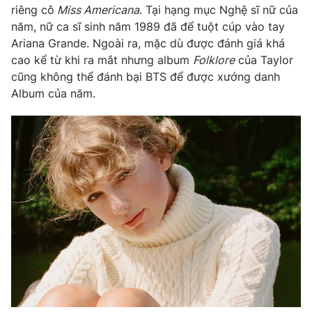
riêng cô
Miss Americana
. Tại hạng mục Nghệ sĩ nữ của
năm, nữ ca sĩ sinh năm 1989 đã để tuột cúp vào tay
Ariana Grande. Ngoài ra, mặc dù được đánh giá khá
cao kể từ khi ra mắt nhưng album
Folklore
của Taylor
THỜI BÁO VTV
cũng không thể đánh bại BTS để được xướng danh
Album của năm.
Theo dõi báo trên
Cơ quan chủ quản:
Đài Truyền hình Việt Nam
Cơ quan báo chí:
Thời báo VTV
Giấy phép hoạt động báo in và báo điện tử số 483/GP-BTTTT
cấp ngày 29/12/2023
Tổng Biên tập:
Vũ Thanh Thủy
Phó Tổng Biên tập:
Nguyễn Thị Mỹ Hạnh, Phạm Quốc Thắng,
Nguyễn Trọng Ninh
Tổng đài VTV:
024.38 355 931 - 024.38 355 932