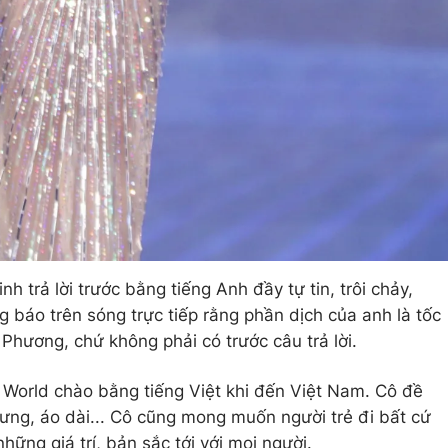
 trả lời trước bằng tiếng Anh đầy tự tin, trôi chảy,
báo trên sóng trực tiếp rằng phần dịch của anh là tốc
 Phương, chứ không phải có trước câu trả lời.
 World chào bằng tiếng Việt khi đến Việt Nam. Cô đề
ng, áo dài... Cô cũng mong muốn người trẻ đi bất cứ
hững giá trí, bản sắc tới với mọi người.