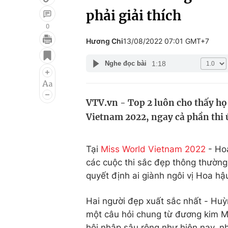
phải giải thích
0
Hương Chi
13/08/2022 07:01 GMT+7
Giải trí
Đời sống
1:18
Nghe đọc bài
Điện ảnh
Du lịch
Âm nhạc
Làm đẹp
VTV.vn - Top 2 luôn cho thấy h
Sao
Chất lượng cuộc sốn
Vietnam 2022, ngay cả phần thi 
Tại
Miss World Vietnam 2022
- Hoa
các cuộc thi sắc đẹp thông thường
quyết định ai giành ngôi vị Hoa hậ
Hai người đẹp xuất sắc nhất - H
một câu hỏi chung từ đương kim Mi
hội nhập sâu rộng như hiện nay, n