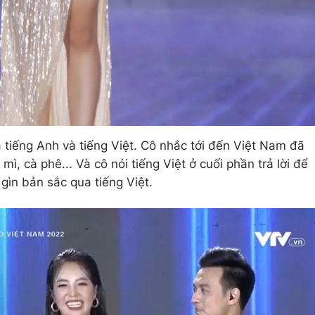
 tiếng Anh và tiếng Việt. Cô nhắc tới đến Việt Nam đã
mì, cà phê... Và cô nói tiếng Việt ở cuối phần trả lời để
gìn bản sắc qua tiếng Việt.