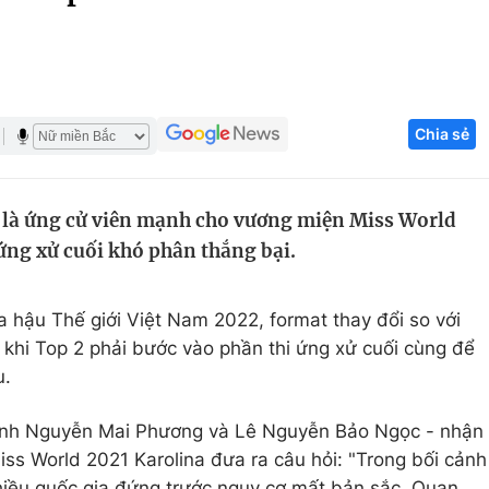
Góc ảnh
Giáo dục
Công nghệ
Chia sẻ
Tuyển sinh
Hitech Công ng
Học trực tuyến
Sản phẩm
ọ là ứng cử viên mạnh cho vương miện Miss World
g
Thị trường
ứng xử cuối khó phân thắng bại.
Tư vấn
 hậu Thế giới Việt Nam 2022, format thay đổi so với
 khi Top 2 phải bước vào phần thi ứng xử cuối cùng để
u.
uỳnh Nguyễn Mai Phương và Lê Nguyễn Bảo Ngọc - nhận
ss World 2021 Karolina đưa ra câu hỏi: "Trong bối cảnh
hiều quốc gia đứng trước nguy cơ mất bản sắc. Quan