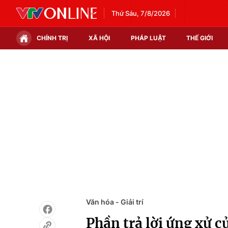
Thứ Sáu, 7/8/2026
CHÍNH TRỊ
XÃ HỘI
PHÁP LUẬT
THẾ GIỚI
Chính trị
Xã hội
Thế giới
Kinh tế
Tin tức
Tài chính
Thế giới đó đây
Thị trường
Câu chuyện quốc tế
Góc doanh nghiệp
Dữ liệu và đời sống
Văn hóa - Giải trí
Phần trả lời ứng xử c