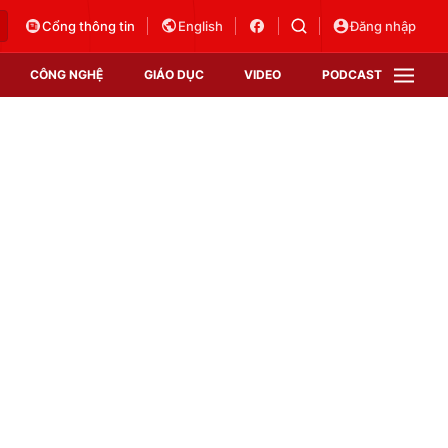
Cổng thông tin
English
Đăng nhập
CÔNG NGHỆ
GIÁO DỤC
VIDEO
PODCAST
VTV Money
VTV Thể thao
VTV Sức khoẻ
Bất động sản
Thị trường 24h
Tấm lòng Việt
Vươn mình bằng AI
VTV4
VTV8
VTV9
Lịch phát sóng
Giao lưu trực tuyến
Sự kiện