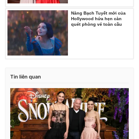
Nàng Bạch Tuyết mới của
Hollywood hứa hẹn càn
quét phòng vé toàn cầu
THỜI BÁO VTV
Theo dõi báo trên
Tin liên quan
Cơ quan chủ quản:
Đài Truyền hình Việt Nam
Cơ quan báo chí:
Thời báo VTV
Giấy phép hoạt động báo in và báo điện tử số 483/GP-BTTTT
cấp ngày 29/12/2023
Tổng Biên tập:
Vũ Thanh Thủy
Phó Tổng Biên tập:
Nguyễn Thị Mỹ Hạnh, Phạm Quốc Thắng,
Nguyễn Trọng Ninh
Tổng đài VTV:
024.38 355 931 - 024.38 355 932