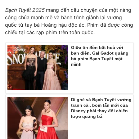
Photo
Bạch Tuyết 2025
mang đến câu chuyện của một nàng
Infographic
công chúa mạnh mẽ và hành trình giành lại vương
quốc từ tay bà Hoàng hậu độc ác. Phim đã được công
Video
Shorts video
chiếu tại các rạp phim trên toàn quốc.
VTV Money
VTV Thể thao
Giữa tin đồn bất hoà với
bạn diễn, Gal Gadot quảng
bá phim Bạch Tuyết một
VTV Sức khoẻ
Bất động sản
mình
Thị trường 24h
Tấm lòng Việt
VTV4
Vươn mình bằng AI
Dì ghẻ và Bạch Tuyết vướng
tranh cãi, bom tấn mới của
Disney phải thay đổi chiến
lược quảng bá
VTV9
VTV8
Liên hệ tòa soạn
English