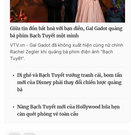
Ðiện thoại Thời báo VTV:
024.66 897 897
Email:
toasoan@vtv.vn
Liên hệ quảng cáo:
024-7300.7108
Giữa tin đồn bất hoà với bạn diễn, Gal Gadot quảng
bá phim Bạch Tuyết một mình
VTV.vn - Gal Gadot đã không xuất hiện cùng nữ chính
Rachel Zegler khi quảng bá phim điện ảnh "Bạch
Tuyết".
Dì ghẻ và Bạch Tuyết vướng tranh cãi, bom tấn
mới của Disney phải thay đổi chiến lược quảng
bá
® Cấm sao chép dưới mọi hình thức nếu không có sự chấp
Nàng Bạch Tuyết mới của Hollywood hứa hẹn
thuận bằng văn bản. Ghi rõ nguồn VTV.vn khi phát hành lại
càn quét phòng vé toàn cầu
thông tin từ website này.