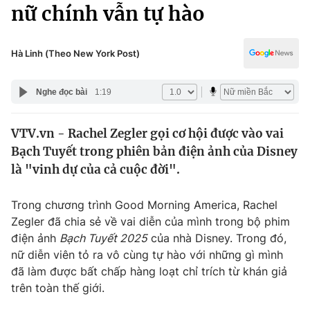
Chính trị
nữ chính vẫn tự hào
Truyền hình
Văn hóa - Giải trí
Xã hội
Y tế
Hà Linh (Theo New York Post)
Đời sống
Pháp luật
Công nghệ
Nghe đọc bài
1:19
Giáo dục
Y tế
VTV.vn - Rachel Zegler gọi cơ hội được vào vai
Bạch Tuyết trong phiên bản điện ảnh của Disney
Thế giới
là "vinh dự của cả cuộc đời".
Tin tức
Kinh tế
Trong chương trình Good Morning America, Rachel
Thế giới đó đây
Zegler đã chia sẻ về vai diễn của mình trong bộ phim
Tài chính
điện ảnh
Bạch Tuyết 2025
của nhà Disney. Trong đó,
Dữ liệu và đời sống
Câu chuyện quốc tế
nữ diễn viên tỏ ra vô cùng tự hào với những gì mình
Thị trường
đã làm được bất chấp hàng loạt chỉ trích từ khán giả
Truyền hình
trên toàn thế giới.
Góc doanh nghiệp