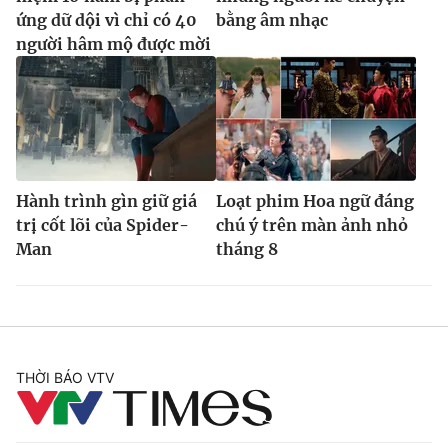
ứng dữ dội vì chỉ có 40
bằng âm nhạc
người hâm mộ được mời
Hành trình gìn giữ giá
Loạt phim Hoa ngữ đáng
trị cốt lõi của Spider-
chú ý trên màn ảnh nhỏ
Man
tháng 8
THỜI BÁO VTV