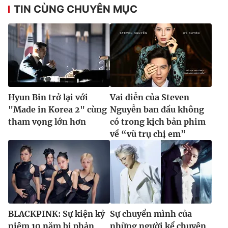
TIN CÙNG CHUYÊN MỤC
Hyun Bin trở lại với
Vai diễn của Steven
"Made in Korea 2" cùng
Nguyễn ban đầu không
tham vọng lớn hơn
có trong kịch bản phim
về “vũ trụ chị em”
BLACKPINK: Sự kiện kỷ
Sự chuyển mình của
niệm 10 năm bị phản
những người kể chuyện