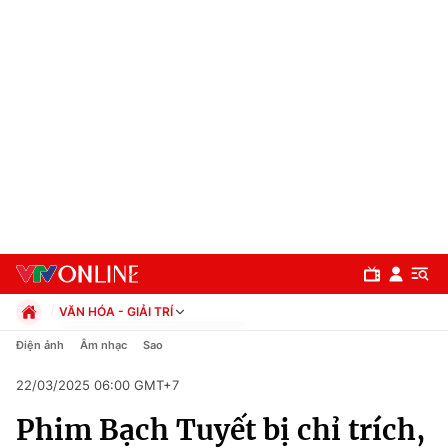
VĂN HÓA - GIẢI TRÍ
Chính trị
Điện ảnh
Âm nhạc
Sao
Xã hội
22/03/2025 06:00 GMT+7
Pháp luật
Chuyên mục
Kinh tế
Phim Bạch Tuyết bị chỉ trích,
Thể thao