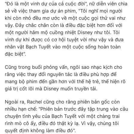
Phim VTV
"Đó là một vinh dự của cả cuộc đời", nữ diễn viên chia
Giải trí
sẻ về việc tham gia dự án phim, "Tôi nghĩ mọi người
Hậu trường
khi còn nhỏ đều mơ ước về một cuộc gọi thử vai như
Điện ảnh
Đời sống
vậy. Đây chắc chắn còn là điều đặc biệt hơn đối với
Nhân vật
Âm nhạc
một người hâm mộ cuồng nhiệt Disney như tôi. Tôi
Du lịch
Khán giả
vinh dự khi được có cơ hội tuyệt vời như vậy và đưa
Giáo dục
Sao
nhân vật Bạch Tuyết vào một cuộc sống hoàn toàn
Làm đẹp
Giải sao mai
Tuyển sinh
đặc biệt".
Công nghệ
Chất lượng cuộc sống
Học trực tuyến
Cũng trong buổi phỏng vấn, ngôi sao nhạc kịch cho
Hitech Công nghệ tương lai
rằng việc thay đổi nguyên tác là điều phù hợp để
Giao lưu trực tuyến
mang bộ phim đến gần hơn với thế hệ trẻ, thể hiện rõ
Sản phẩm
giá trị cốt lõi mà Disney muốn truyền tải.
Lịch phát sóng
Thị trường
Ngoài ra, Rachel cũng cho rằng phiên bản gốc còn
Tư vấn
nhiều hạn chế: "Phiên bản trước đây tập trung vào câu
Chuyên mục khác
chuyện tình yêu của Bạch Tuyết với một chàng trai
rình mò cô ấy, điều đó thật kỳ lạ. Vì vậy, chúng tôi
Emagazine
Podcast
quyết định không làm điều đó".