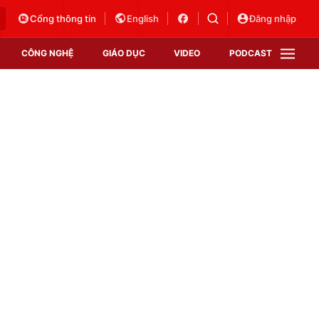
Cổng thông tin
English
Đăng nhập
CÔNG NGHỆ
GIÁO DỤC
VIDEO
PODCAST
VTV Money
VTV Thể thao
VTV Sức khoẻ
Bất động sản
Thị trường 24h
Tấm lòng Việt
Vươn mình bằng AI
VTV4
VTV8
VTV9
Lịch phát sóng
Giao lưu trực tuyến
Sự kiện