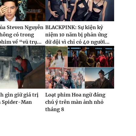
của Steven Nguyễn
BLACKPINK: Sự kiện kỷ
hông có trong
niệm 10 năm bị phản ứng
phim về “vũ trụ...
dữ dội vì chỉ có 40 người...
h gìn giữ giá trị
Loạt phim Hoa ngữ đáng
ủa Spider-Man
chú ý trên màn ảnh nhỏ
tháng 8