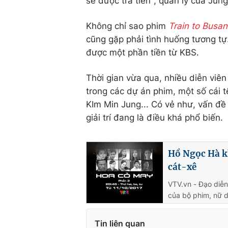
sẽ được trả tiền", quản lý của Jung
Không chỉ sao phim
Train to Busan
cũng gặp phải tình huống tương tự.
được một phần tiền từ KBS.
Thời gian vừa qua, nhiều diễn viê
trong các dự án phim, một số cái 
KIm Min Jung... Có vẻ như, vấn đề
giải trí đang là điều khá phổ biến.
Hồ Ngọc Hà k
cát-xê
VTV.vn - Đạo diễn
của bộ phim, nữ d
Tin liên quan