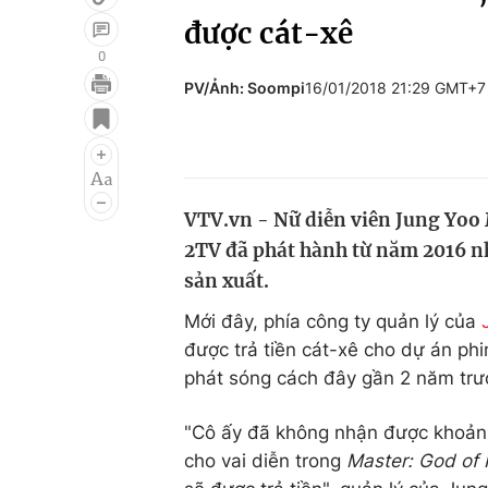
được cát-xê
0
PV/Ảnh: Soompi
16/01/2018 21:29 GMT+7
Giải trí
Đời sống
Điện ảnh
Du lịch
Âm nhạc
Làm đẹp
VTV.vn - Nữ diễn viên Jung Yoo 
Sao
Chất lượng cuộc sốn
2TV đã phát hành từ năm 2016 nh
sản xuất.
Mới đây, phía công ty quản lý của
được trả tiền cát-xê cho dự án ph
phát sóng cách đây gần 2 năm trướ
"Cô ấy đã không nhận được khoản 
cho vai diễn trong
Master: God of