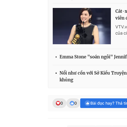
Cát-x
viên 
VTV.v
của c
Emma Stone "soán ngôi" Jennif
Nổi như cồn với Sở Kiều Truyện,
khủng
0
0
Bài đọc hay? Thả t