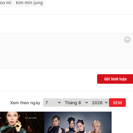
yoo mi
kim min jung
Gửi bình luận
Xem theo ngày
XEM