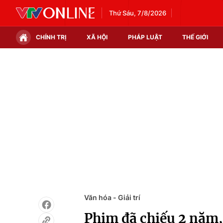
Thứ Sáu, 7/8/2026
CHÍNH TRỊ
XÃ HỘI
PHÁP LUẬT
THẾ GIỚI
Chính trị
Xã hội
Thế giới
Kinh tế
Tin tức
Tài chính
Thế giới đó đây
Thị trường
Câu chuyện quốc tế
Góc doanh nghiệp
Dữ liệu và đời sống
Văn hóa - Giải trí
Phim đã chiếu 2 năm,