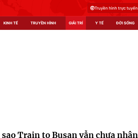
Truyền hình trực tuyến
KINH TẾ
TRUYỀN HÌNH
GIẢI TRÍ
Y TẾ
ĐỜI SỐNG
Pháp luật
Y tế
Truyền hình
Multimedia
Phim VTV
Video
Hậu trường
Shorts video
Nhân vật
Podcast
Khán giả
EMagazine
Giải sao mai
Photo
 sao Train to Busan vẫn chưa nhận
Infographic