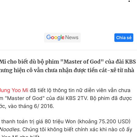
Góc ảnh
Giáo dục
Công nghệ
Chia sẻ
Tuyển sinh
Hitech Công ng
Học trực tuyến
Sản phẩm
Mi cho biết dù bộ phim "Master of God" của đài KBS
g
Thị trường
ưng hiện cô vẫn chưa nhận được tiền cát-xê từ nhà
Tư vấn
Jung Yoo Mi
đã tiết lộ thông tin nữ diễn viên vẫn chưa
im "Master of God" của đài KBS 2TV. Bộ phim đã được
c, vào tháng 6/ 2016.
thanh toán trị giá 80 triệu Won (khoảng 75.200 USD)
 Noodles
. Chúng tôi không biết chính xác khi nào cô ấy