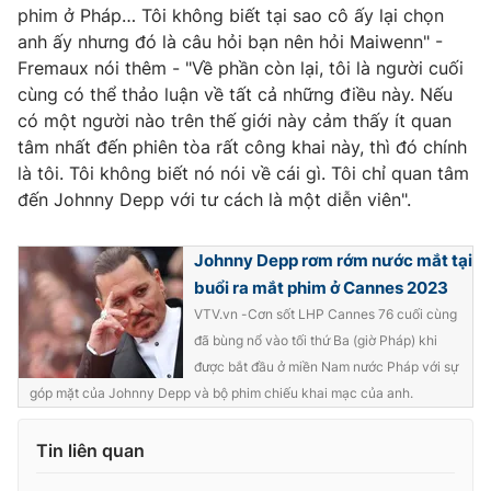
Ðiện thoại Thời báo VTV:
024.66 897 897
phim ở Pháp… Tôi không biết tại sao cô ấy lại chọn
anh ấy nhưng đó là câu hỏi bạn nên hỏi Maiwenn" -
Email:
toasoan@vtv.vn
Fremaux nói thêm - "Về phần còn lại, tôi là người cuối
Liên hệ quảng cáo:
024-7300.7108
cùng có thể thảo luận về tất cả những điều này. Nếu
có một người nào trên thế giới này cảm thấy ít quan
tâm nhất đến phiên tòa rất công khai này, thì đó chính
là tôi. Tôi không biết nó nói về cái gì. Tôi chỉ quan tâm
đến Johnny Depp với tư cách là một diễn viên".
Johnny Depp rơm rớm nước mắt tại
buổi ra mắt phim ở Cannes 2023
VTV.vn -Cơn sốt LHP Cannes 76 cuối cùng
đã bùng nổ vào tối thứ Ba (giờ Pháp) khi
được bắt đầu ở miền Nam nước Pháp với sự
® Cấm sao chép dưới mọi hình thức nếu không có sự chấp
góp mặt của Johnny Depp và bộ phim chiếu khai mạc của anh.
thuận bằng văn bản. Ghi rõ nguồn VTV.vn khi phát hành lại
thông tin từ website này.
Tin liên quan