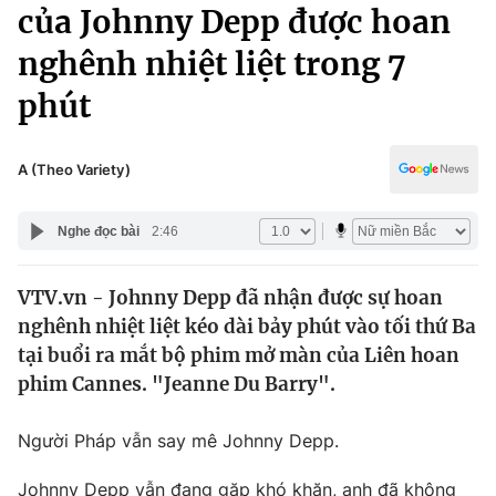
Chính trị
của Johnny Depp được hoan
Truyền hình
nghênh nhiệt liệt trong 7
Văn hóa - Giải trí
Xã hội
Y tế
phút
Đời sống
Pháp luật
Công nghệ
Giáo dục
A (Theo Variety)
Y tế
Nghe đọc bài
2:46
Thế giới
VTV.vn - Johnny Depp đã nhận được sự hoan
Tin tức
nghênh nhiệt liệt kéo dài bảy phút vào tối thứ Ba
Kinh tế
Thế giới đó đây
tại buổi ra mắt bộ phim mở màn của Liên hoan
Tài chính
phim Cannes. "Jeanne Du Barry".
Dữ liệu và đời sống
Câu chuyện quốc tế
Thị trường
Người Pháp vẫn say mê Johnny Depp.
Truyền hình
Góc doanh nghiệp
Johnny Depp vẫn đang gặp khó khăn, anh đã không