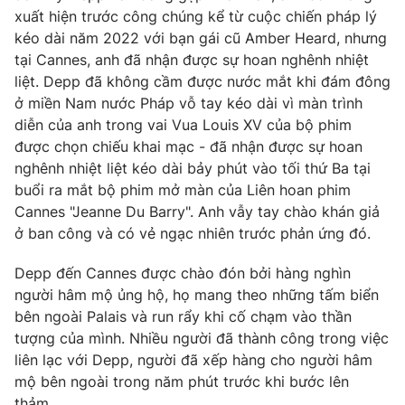
Phim VTV
xuất hiện trước công chúng kể từ cuộc chiến pháp lý
Giải trí
kéo dài năm 2022 với bạn gái cũ Amber Heard, nhưng
Hậu trường
Điện ảnh
tại Cannes, anh đã nhận được sự hoan nghênh nhiệt
Đời sống
Nhân vật
liệt. Depp đã không cầm được nước mắt khi đám đông
Âm nhạc
ở miền Nam nước Pháp vỗ tay kéo dài vì màn trình
Du lịch
Khán giả
Giáo dục
diễn của anh trong vai Vua Louis XV của bộ phim
Sao
Làm đẹp
được chọn chiếu khai mạc - đã nhận được sự hoan
Giải sao mai
Tuyển sinh
nghênh nhiệt liệt kéo dài bảy phút vào tối thứ Ba tại
Công nghệ
Chất lượng cuộc sống
buổi ra mắt bộ phim mở màn của Liên hoan phim
Học trực tuyến
Cannes "Jeanne Du Barry". Anh vẫy tay chào khán giả
Hitech Công nghệ tương lai
Giao lưu trực tuyến
ở ban công và có vẻ ngạc nhiên trước phản ứng đó.
Sản phẩm
Depp đến Cannes được chào đón bởi hàng nghìn
Lịch phát sóng
Thị trường
người hâm mộ ủng hộ, họ mang theo những tấm biển
bên ngoài Palais và run rẩy khi cố chạm vào thần
Tư vấn
tượng của mình. Nhiều người đã thành công trong việc
Chuyên mục khác
liên lạc với Depp, người đã xếp hàng cho người hâm
Emagazine
mộ bên ngoài trong năm phút trước khi bước lên
Podcast
thảm.