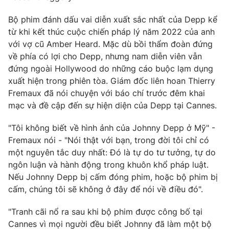
Bộ phim đánh dấu vai diễn xuất sắc nhất của Depp kể
từ khi kết thúc cuộc chiến pháp lý năm 2022 của anh
với vợ cũ Amber Heard. Mặc dù bồi thẩm đoàn đứng
THỜI BÁO VTV
về phía có lợi cho Depp, nhưng nam diễn viên vẫn
đứng ngoài Hollywood do những cáo buộc lạm dụng
xuất hiện trong phiên tòa. Giám đốc liên hoan Thierry
Fremaux đã nói chuyện với báo chí trước đêm khai
Theo dõi báo trên
mạc và đề cập đến sự hiện diện của Depp tại Cannes.
"Tôi không biết về hình ảnh của Johnny Depp ở Mỹ" -
Cơ quan chủ quản:
Đài Truyền hình Việt Nam
Fremaux nói - "Nói thật với bạn, trong đời tôi chỉ có
Cơ quan báo chí:
Thời báo VTV
một nguyên tắc duy nhất: Đó là tự do tư tưởng, tự do
Giấy phép hoạt động báo in và báo điện tử số 483/GP-BTTTT
ngôn luận và hành động trong khuôn khổ pháp luật.
cấp ngày 29/12/2023
Nếu Johnny Depp bị cấm đóng phim, hoặc bộ phim bị
Tổng Biên tập:
Vũ Thanh Thủy
cấm, chúng tôi sẽ không ở đây để nói về điều đó".
Phó Tổng Biên tập:
Nguyễn Thị Mỹ Hạnh, Phạm Quốc Thắng,
Nguyễn Trọng Ninh
"Tranh cãi nổ ra sau khi bộ phim được công bố tại
Tổng đài VTV:
024.38 355 931 - 024.38 355 932
Cannes vì mọi người đều biết Johnny đã làm một bộ