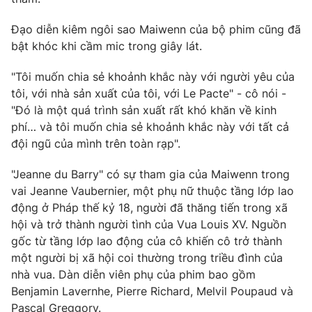
Photo
Infographic
Đạo diễn kiêm ngôi sao Maiwenn của bộ phim cũng đã
bật khóc khi cầm mic trong giây lát.
Video
Shorts video
"Tôi muốn chia sẻ khoảnh khắc này với người yêu của
tôi, với nhà sản xuất của tôi, với Le Pacte" - cô nói -
VTV Money
VTV Thể thao
"Đó là một quá trình sản xuất rất khó khăn về kinh
phí… và tôi muốn chia sẻ khoảnh khắc này với tất cả
VTV Sức khoẻ
đội ngũ của mình trên toàn rạp".
Bất động sản
"Jeanne du Barry" có sự tham gia của Maiwenn trong
Thị trường 24h
Tấm lòng Việt
vai Jeanne Vaubernier, một phụ nữ thuộc tầng lớp lao
động ở Pháp thế kỷ 18, người đã thăng tiến trong xã
VTV4
hội và trở thành người tình của Vua Louis XV. Nguồn
Vươn mình bằng AI
gốc từ tầng lớp lao động của cô khiến cô trở thành
một người bị xã hội coi thường trong triều đình của
VTV9
VTV8
nhà vua. Dàn diễn viên phụ của phim bao gồm
Benjamin Lavernhe, Pierre Richard, Melvil Poupaud và
Liên hệ tòa soạn
English
Pascal Greggory.