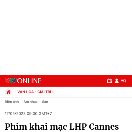
VĂN HÓA - GIẢI TRÍ
Chính trị
Điện ảnh
Âm nhạc
Sao
Xã hội
17/05/2023 09:00 GMT+7
Pháp luật
Chuyên mục
Kinh tế
Phim khai mạc LHP Cannes
Thể thao