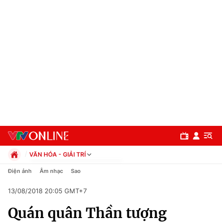
VĂN HÓA - GIẢI TRÍ
Chính trị
Điện ảnh
Âm nhạc
Sao
Xã hội
13/08/2018 20:05 GMT+7
Pháp luật
Chuyên mục
Kinh tế
Quán quân Thần tượng
Thể thao