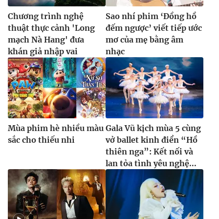
Chương trình nghệ
Sao nhí phim ‘Đồng hồ
thuật thực cảnh 'Long
đếm ngược’ viết tiếp ước
mạch Nà Hang' đưa
mơ của mẹ bằng âm
khán giả nhập vai
nhạc
Mùa phim hè nhiều màu
Gala Vũ kịch mùa 5 cùng
sắc cho thiếu nhi
vở ballet kinh điển “Hồ
thiên nga”: Kết nối và
lan tỏa tình yêu nghệ...