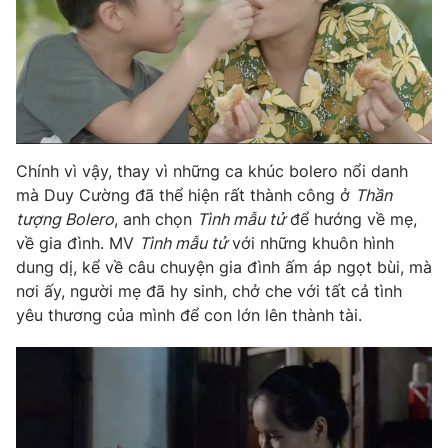
Photo
Infographic
Video
Shorts video
VTV Money
VTV Thể thao
Chính vì vậy, thay vì những ca khúc bolero nổi danh
mà Duy Cường đã thể hiện rất thành công ở
Thần
VTV Sức khoẻ
Bất động sản
tượng Bolero
, anh chọn
Tình mẫu tử
để hướng về mẹ,
về gia đình. MV
Tình mẫu tử
với những khuôn hình
Thị trường 24h
Tấm lòng Việt
dung dị, kể về câu chuyện gia đình ấm áp ngọt bùi, mà
nơi ấy, người mẹ đã hy sinh, chở che với tất cả tình
yêu thương của mình để con lớn lên thành tài.
VTV4
Vươn mình bằng AI
VTV9
VTV8
Liên hệ tòa soạn
English