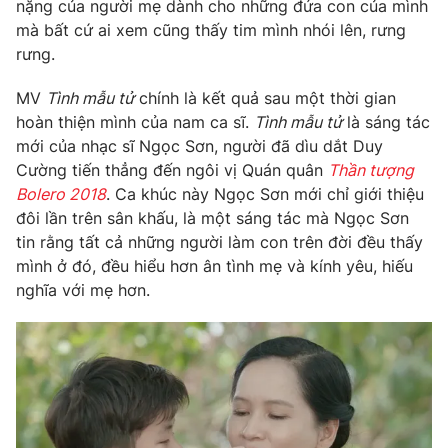
Phim VTV
nặng của người mẹ dành cho những đứa con của mình
Giải trí
mà bất cứ ai xem cũng thấy tim mình nhói lên, rưng
Hậu trường
rưng.
Điện ảnh
Đời sống
Nhân vật
MV
Tình mẫu tử
chính là kết quả sau một thời gian
Âm nhạc
Du lịch
hoàn thiện mình của nam ca sĩ.
Tình mẫu tử
là sáng tác
Khán giả
Giáo dục
Sao
mới của nhạc sĩ Ngọc Sơn, người đã dìu dắt Duy
Làm đẹp
Giải sao mai
Cường tiến thẳng đến ngôi vị Quán quân
Thần tượng
Tuyển sinh
Bolero 2018
. Ca khúc này Ngọc Sơn mới chỉ giới thiệu
Công nghệ
Chất lượng cuộc sống
đôi lần trên sân khấu, là một sáng tác mà Ngọc Sơn
Học trực tuyến
Hitech Công nghệ tương lai
tin rằng tất cả những người làm con trên đời đều thấy
Giao lưu trực tuyến
mình ở đó, đều hiểu hơn ân tình mẹ và kính yêu, hiếu
Sản phẩm
nghĩa với mẹ hơn.
Lịch phát sóng
Thị trường
Tư vấn
Chuyên mục khác
Emagazine
Podcast