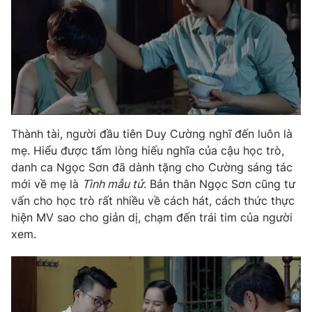
THỜI BÁO VTV
Thành tài, người đầu tiên Duy Cường nghĩ đến luôn là
Theo dõi báo trên
mẹ. Hiểu được tấm lòng hiếu nghĩa của cậu học trò,
danh ca Ngọc Sơn đã dành tặng cho Cường sáng tác
Cơ quan chủ quản:
Đài Truyền hình Việt Nam
mới về mẹ là
Tình mẫu tử
. Bản thân Ngọc Sơn cũng tư
Cơ quan báo chí:
Thời báo VTV
vấn cho học trò rất nhiều về cách hát, cách thức thực
Giấy phép hoạt động báo in và báo điện tử số 483/GP-BTTTT
hiện MV sao cho giản dị, chạm đến trái tim của người
cấp ngày 29/12/2023
xem.
Tổng Biên tập:
Vũ Thanh Thủy
Phó Tổng Biên tập:
Nguyễn Thị Mỹ Hạnh, Phạm Quốc Thắng,
Nguyễn Trọng Ninh
Tổng đài VTV:
024.38 355 931 - 024.38 355 932