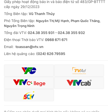
Giấy phép hoạt động báo in và báo điện tử số 483/GP-BTTTT
cấp ngày 29/12/2023
Tổng Biên tập:
Vũ Thanh Thủy
Phó Tổng Biên tập:
Nguyễn Thị Mỹ Hạnh, Phạm Quốc Thắng,
Nguyễn Trọng Ninh
Tổng đài VTV:
024.38 355 931 - 024.38 355 932
Ðiện thoại Thời báo VTV:
0988 671 671
Email:
toasoan@vtv.vn
Liên hệ quảng cáo:
(024) 626 79595
® Cấm sao chép dưới mọi hình thức nếu không có sự chấp