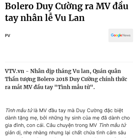
Chính trị
Bolero Duy Cường ra MV đầu
Truyền hình
tay nhân lễ Vu Lan
Văn hóa - Giải trí
Xã hội
Y tế
Đời sống
PV
Pháp luật
Công nghệ
Giáo dục
Y tế
VTV.vn - Nhân dịp tháng Vu lan, Quán quân
Thế giới
Thần tượng Bolero 2018 Duy Cường chính thức
Tin tức
ra mắt MV đầu tay "Tình mẫu tử".
Kinh tế
Thế giới đó đây
Tài chính
Dữ liệu và đời sống
Tình mẫu tử
là MV đầu tay mà Duy Cường đặc biệt
Câu chuyện quốc tế
Thị trường
dành tặng mẹ, bởi những hy sinh của mẹ đã dành cho
gia đình, con cái. Câu chuyện trong MV
Tình mẫu tử
Truyền hình
Góc doanh nghiệp
giản dị, nhẹ nhàng nhưng lại chất chứa tình cảm sâu