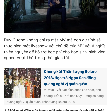
Duy Cường không chỉ ra mắt MV mà còn dự tính sẽ
thực hiện một liveshow với chủ đề của MV với ý nghĩa
thiện nguyện để hỗ trợ học phí cho học sinh, sinh viên
nghèo vượt khó trong thời gian tới.
Chung kết Thần tượng Bolero
2018: Học trò Ngọc Sơn đăng
quang ngôi vị quán quân
VTV.vn - Với lượt bình chọn cao nhất, anh
chàng Tiến sĩ Triết học Duy Cường đã đăng
quang ngôi vị quán quân Thần tượng Bolero 2018.
* Mời quý độc giả theo dõi các chương trình đã phát