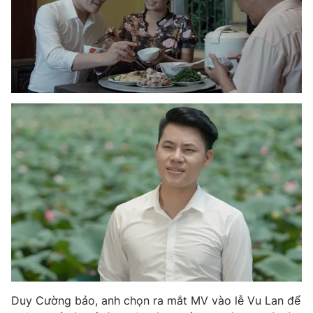
Ðiện thoại Thời báo VTV:
024.66 897 897
Email:
toasoan@vtv.vn
Liên hệ quảng cáo:
024-7300.7108
® Cấm sao chép dưới mọi hình thức nếu không có sự chấp
thuận bằng văn bản. Ghi rõ nguồn VTV.vn khi phát hành lại
thông tin từ website này.
Duy Cường bảo, anh chọn ra mắt MV vào lễ Vu Lan để