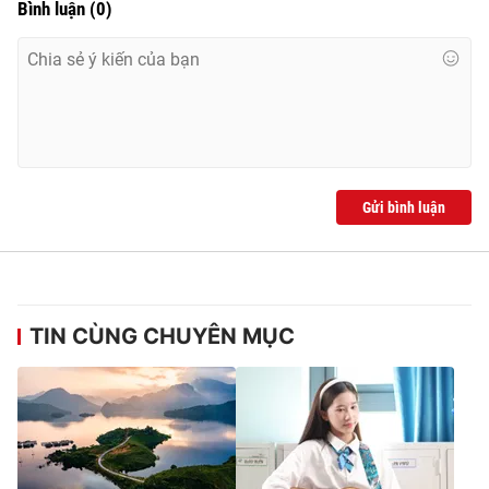
Bình luận
(
0
)
Gửi bình luận
TIN CÙNG CHUYÊN MỤC