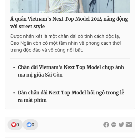
Ðiện thoại Thời báo VTV:
024.66 897 897
Email:
toasoan@vtv.vn
Á quân Vietnam's Next Top Model 2014 năng động
Liên hệ quảng cáo:
024-7300.7108
với street style
Được nhận xét là một chân dài có tính cách độc lạ,
Cao Ngân còn có một tầm nhìn về phong cách thời
trang độc đáo và vô cùng nổi bật.
Chân dài Vietnam's Next Top Model chụp ảnh
ma mị giữa Sài Gòn
Dàn chân dài Next Top Model hội ngộ trong lễ
ra mắt phim
® Cấm sao chép dưới mọi hình thức nếu không có sự chấp
thuận bằng văn bản. Ghi rõ nguồn VTV.vn khi phát hành lại
thông tin từ website này.
0
0