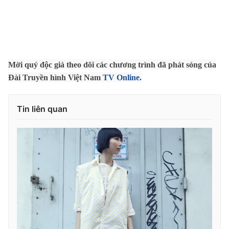
THỜI BÁO VTV
Mời quý độc giả theo dõi các chương trình đã phát sóng của
Đài Truyền hình Việt Nam
TV Online.
Theo dõi báo trên
Tin liên quan
Cơ quan chủ quản:
Đài Truyền hình Việt Nam
Cơ quan báo chí:
Thời báo VTV
Giấy phép hoạt động báo in và báo điện tử số 483/GP-BTTTT
cấp ngày 29/12/2023
Tổng Biên tập:
Vũ Thanh Thủy
Phó Tổng Biên tập:
Nguyễn Thị Mỹ Hạnh, Phạm Quốc Thắng,
Nguyễn Trọng Ninh
Tổng đài VTV:
024.38 355 931 - 024.38 355 932