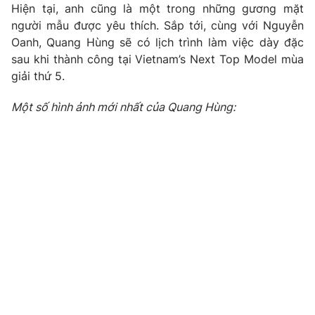
Phim VTV
Hiện tại, anh cũng là một trong những gương mặt
Giải trí
người mẫu được yêu thích. Sắp tới, cùng với Nguyễn
Hậu trường
Oanh, Quang Hùng sẽ có lịch trình làm việc dày đặc
Điện ảnh
Đời sống
sau khi thành công tại Vietnam’s Next Top Model mùa
Nhân vật
Âm nhạc
giải thứ 5.
Du lịch
Khán giả
Giáo dục
Sao
Một số hình ảnh mới nhất của Quang Hùng:
Làm đẹp
Giải sao mai
Tuyển sinh
Công nghệ
Chất lượng cuộc sống
Học trực tuyến
Hitech Công nghệ tương lai
Giao lưu trực tuyến
Sản phẩm
Lịch phát sóng
Thị trường
Tư vấn
Chuyên mục khác
Emagazine
Podcast