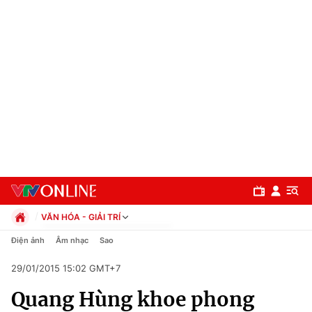
VĂN HÓA - GIẢI TRÍ
Chính trị
Điện ảnh
Âm nhạc
Sao
Xã hội
29/01/2015 15:02 GMT+7
Pháp luật
Chuyên mục
Kinh tế
Quang Hùng khoe phong
Thể thao