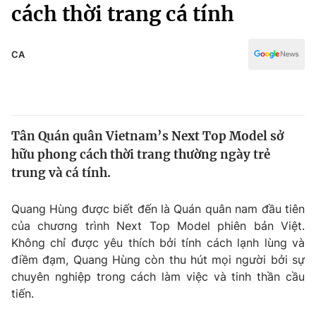
Chính trị
cách thời trang cá tính
Truyền hình
Văn hóa - Giải trí
Xã hội
Y tế
CA
Đời sống
Pháp luật
Công nghệ
Giáo dục
Y tế
Tân Quán quân Vietnam’s Next Top Model sở
hữu phong cách thời trang thường ngày trẻ
Thế giới
trung và cá tính.
Tin tức
Kinh tế
Quang Hùng được biết đến là Quán quân nam đầu tiên
Thế giới đó đây
của chương trình Next Top Model phiên bản Việt.
Tài chính
Không chỉ được yêu thích bởi tính cách lạnh lùng và
Dữ liệu và đời sống
Câu chuyện quốc tế
điềm đạm, Quang Hùng còn thu hút mọi người bởi sự
Thị trường
chuyên nghiệp trong cách làm việc và tinh thần cầu
Truyền hình
tiến.
Góc doanh nghiệp