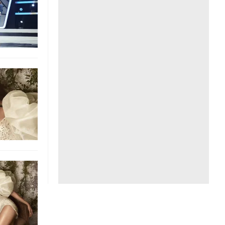
Liên hệ toà soạn
hệ tương lai