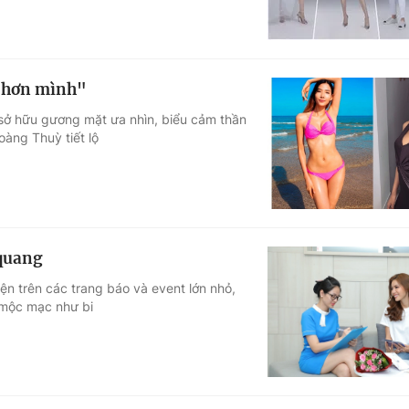
p hơn mình"
 sở hữu gương mặt ưa nhìn, biểu cảm thần
oàng Thuỳ tiết lộ
 quang
hiện trên các trang báo và event lớn nhỏ,
 mộc mạc như bi