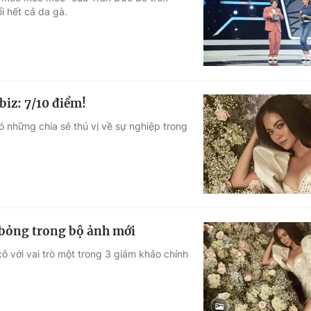
i hết cả da gà.
Góc ảnh
Giáo dục
Công nghệ
Tuyển sinh
Hitech Công ng
iz: 7/10 điểm!
Học trực tuyến
Sản phẩm
 những chia sẻ thú vị về sự nghiệp trong
g
Thị trường
Tư vấn
bỏng trong bộ ảnh mới
ô với vai trò một trong 3 giám khảo chính