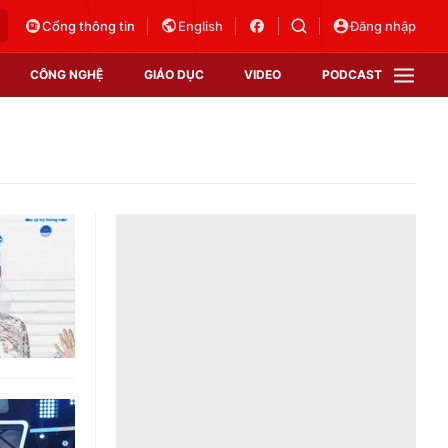
Cổng thông tin
English
Đăng nhập
CÔNG NGHỆ
GIÁO DỤC
VIDEO
PODCAST
VTV Money
VTV Thể thao
VTV Sức khoẻ
Bất động sản
Thị trường 24h
Tấm lòng Việt
Vươn mình bằng AI
VTV4
VTV8
VTV9
Lịch phát sóng
Giao lưu trực tuyến
Sự kiện