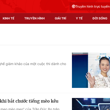
Truyền hình trực tuyến
KINH TẾ
TRUYỀN HÌNH
GIẢI TRÍ
Y TẾ
ĐỜI SỐNG
Pháp luật
Y tế
Truyền hình
Multimedia
Phim VTV
Video
 ghế giám khảo của một cuộc thi dành cho
Hậu trường
Shorts video
Nhân vật
Podcast
Khán giả
EMagazine
Giải sao mai
Photo
khi bắt chước tiếng mèo kêu
Infographic
 meo mèo meo” của Trần Đức Bo trên