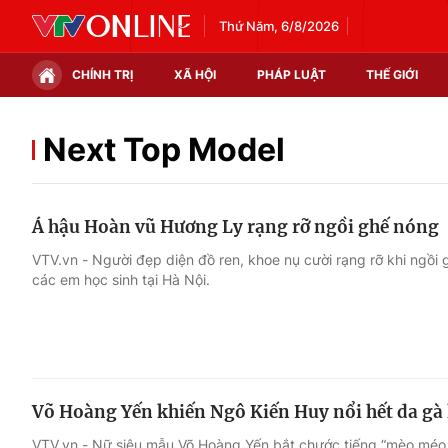
Thứ Năm, 6/8/2026
CHÍNH TRỊ
XÃ HỘI
PHÁP LUẬT
THẾ GIỚI
Chính trị
Xã hội
Next Top Model
Thế giới
Kinh tế
Á hậu Hoàn vũ Hương Ly rạng rỡ ngồi ghế nóng
Tin tức
Tài chính
VTV.vn - Người đẹp diện đồ ren, khoe nụ cười rạng rỡ khi ngồi
các em học sinh tại Hà Nội.
Thế giới đó đây
Thị trường
Câu chuyện quốc tế
Góc doanh nghiệp
Dữ liệu và đời sống
Võ Hoàng Yến khiến Ngô Kiến Huy nổi hết da gà 
VTV.vn - Nữ siêu mẫu Võ Hoàng Yến bắt chước tiếng “mèo méo