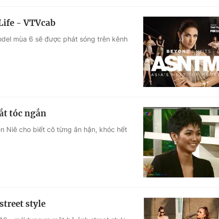
Life - VTVcab
odel mùa 6 sẽ được phát sóng trên kênh
ắt tóc ngắn
n Niê cho biết cô từng ân hận, khóc hết
treet style