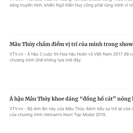
sóng truyền hình, khiến Ngô Kiến Huy cũng phải rùng mình vì nổ
Giải trí
Đời sống
Điện ảnh
Du lịch
Mâu Thủy chấm điểm vị trí của mình trong showb
Âm nhạc
Làm đẹp
VTV.vn - Á hậu 2 cuộc thi Hoa hậu Hoàn vũ Việt Nam 2017 đã có
chương trình Ghế không tựa mới đây.
Sao
Chất lượng cuộc sốn
Á hậu Mâu Thủy khoe dáng “đồng hồ cát” nóng 
VTV.vn - Bộ ảnh lần này của Mâu Thủy đánh dấu sự trở lại của c
của chương trình Vietnam’s Next Top Model 2019.