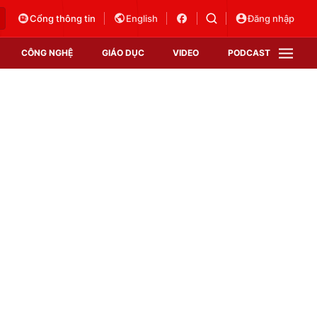
Cổng thông tin
English
Đăng nhập
CÔNG NGHỆ
GIÁO DỤC
VIDEO
PODCAST
VTV Money
VTV Thể thao
VTV Sức khoẻ
Bất động sản
Thị trường 24h
Tấm lòng Việt
Vươn mình bằng AI
VTV4
VTV8
VTV9
Lịch phát sóng
Giao lưu trực tuyến
Sự kiện