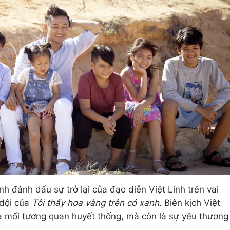
h đánh dấu sự trở lại của đạo diễn Việt Linh trên vai
 dội của
Tôi thấy hoa vàng trên cỏ xanh
. Biên kịch Việt
 là mối tương quan huyết thống, mà còn là sự yêu thương