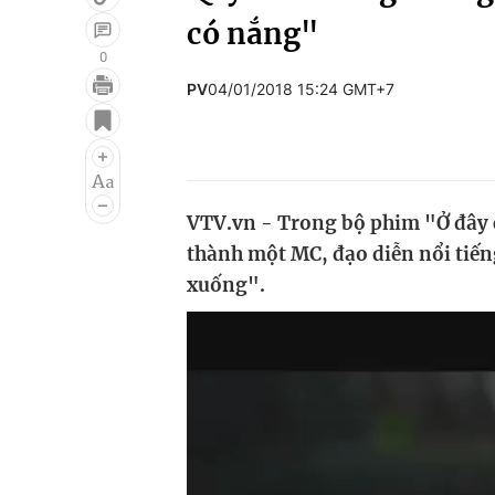
có nắng"
0
PV
04/01/2018 15:24 GMT+7
Giải trí
Đời sống
Điện ảnh
Du lịch
Âm nhạc
Làm đẹp
VTV.vn - Trong bộ phim "Ở đây c
Sao
Chất lượng cuộc sốn
thành một MC, đạo diễn nổi tiếng
xuống".