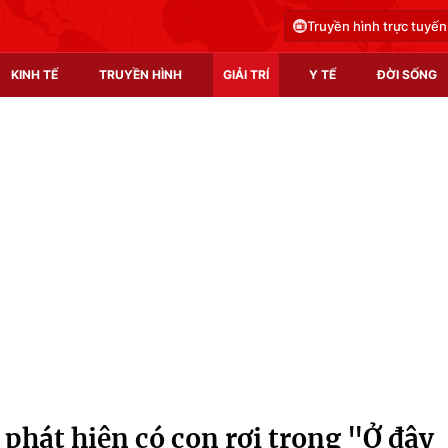
Truyền hình trực tuyến
KINH TẾ
TRUYỀN HÌNH
GIẢI TRÍ
Y TẾ
ĐỜI SỐNG
Pháp luật
Y tế
Truyền hình
Multimedia
Phim VTV
Video
Hậu trường
Shorts video
Nhân vật
Podcast
Khán giả
EMagazine
Giải sao mai
Photo
phát hiện có con rơi trong "Ở đây
Infographic