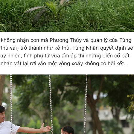
y không nhận con mà Phương Thùy và quản lý của Tùng
hủ vai) trở thành như kẻ thù, Tùng Nhân quyết định sẽ
Tuy nhiên, tình phụ tử vừa ấm áp thì những biến cố bất
 nhân vật lại rơi vào một vòng xoáy không có hồi kết…