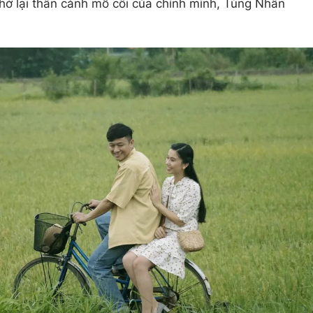
hớ lại thân cảnh mồ côi của chính mình, Tùng Nhân