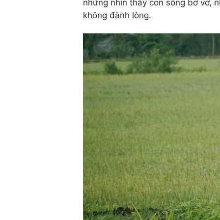
nhưng nhìn thấy con sống bơ vơ, n
không đành lòng.