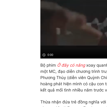
0:00
Bộ phim
Ở đây có nắng
xoay quanh
một MC, đạo diễn chương trình truy
Phương Thùy (diễn viên Quỳnh Chi
hoàng phát hiện mình có cậu con tra
kết quả mối tình nhiều năm trước v
Thừa nhận đứa trẻ đồng nghĩa với v