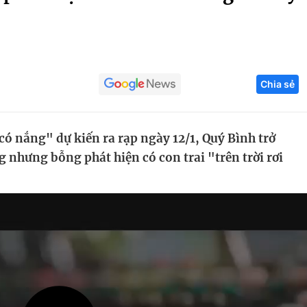
Góc ảnh
Giáo dục
Công nghệ
Chia sẻ
Tuyển sinh
Hitech Công ng
Học trực tuyến
Sản phẩm
ó nắng" dự kiến ra rạp ngày 12/1, Quý Bình trở
g
Thị trường
 nhưng bỗng phát hiện có con trai "trên trời rơi
Tư vấn