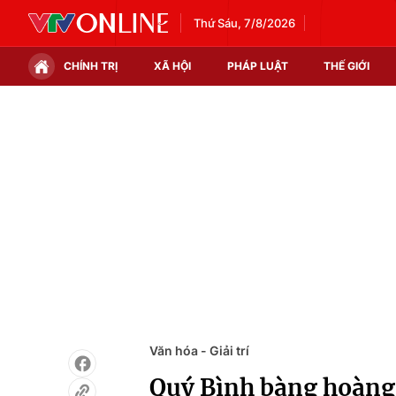
Thứ Sáu, 7/8/2026
CHÍNH TRỊ
XÃ HỘI
PHÁP LUẬT
THẾ GIỚI
Chính trị
Xã hội
Thế giới
Kinh tế
Tin tức
Tài chính
Thế giới đó đây
Thị trường
Câu chuyện quốc tế
Góc doanh nghiệp
Dữ liệu và đời sống
Văn hóa - Giải trí
Quý Bình bàng hoàng 