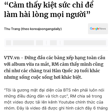
Chính trị
“Cảm thấy kiệt sức chỉ để
Truyền hình
làm hài lòng mọi người”
Văn hóa - Giải trí
Xã hội
Y tế
Đời sống
Thu Trang (theo koreajoongangdaily)
Pháp luật
Công nghệ
Giáo dục
Y tế
VTV.vn - Đứng đầu các bảng xếp hạng toàn cầu
Thế giới
với album vừa ra mắt, RM cảm thấy mình cũng
Tin tức
chỉ như các chàng trai Hàn Quốc 29 tuổi khác
Kinh tế
nhưng sống cuộc sống hơi khác biệt.
Thế giới đó đây
Tài chính
Dữ liệu và đời sống
Câu chuyện quốc tế
"Tôi là gương mặt đại diện của BTS nên phải luôn nói
Thị trường
những điều đúng đắn và tích cực", RM chia sẻ trong
một video được tải lên kênh Youtube chính thức của
Truyền hình
Góc doanh nghiệp
nhóm. Đây là video đã được ghi hình cách đây 6 tháng