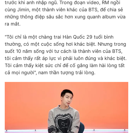
Phim VTV
trước khi anh nhập ngũ. Trong đoạn video, RM ngồi
Giải trí
cùng Jimin, một thành viên khác của BTS, để chia sẻ
Hậu trường
những thông điệp sâu sắc hơn xung quanh album vừa
Điện ảnh
Đời sống
ra mắt.
Nhân vật
Âm nhạc
Du lịch
"Tôi chỉ là một chàng trai Hàn Quốc 29 tuổi bình
Khán giả
Giáo dục
Sao
thường, có một cuộc sống hơi khác biệt. Nhưng trong
Làm đẹp
Giải sao mai
suốt 10 năm sống với tư cách là thành viên của BTS,
Tuyển sinh
Công nghệ
tôi cảm thấy rất áp lực vì phải luôn đúng và khác biệt.
Chất lượng cuộc sống
Học trực tuyến
Tôi cảm thấy kiệt sức chỉ để cố gắng làm hài lòng tất
Hitech Công nghệ tương lai
cả mọi người", nam thần tượng trải lòng.
Giao lưu trực tuyến
Sản phẩm
Lịch phát sóng
Thị trường
Tư vấn
Chuyên mục khác
Emagazine
Podcast