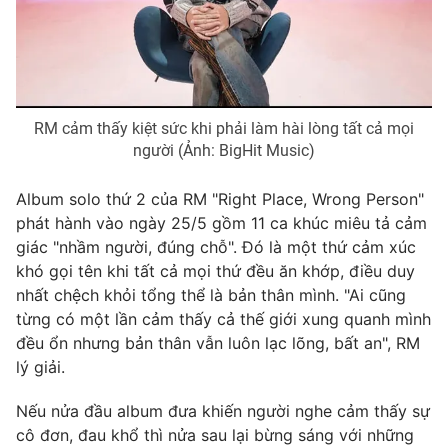
Photo
Infographic
Video
Shorts video
RM cảm thấy kiệt sức khi phải làm hài lòng tất cả mọi
VTV Money
VTV Thể thao
người (Ảnh: BigHit Music)
Album solo thứ 2 của RM "Right Place, Wrong Person"
VTV Sức khoẻ
Bất động sản
phát hành vào ngày 25/5 gồm 11 ca khúc miêu tả cảm
giác "nhầm người, đúng chỗ". Đó là một thứ cảm xúc
Thị trường 24h
Tấm lòng Việt
khó gọi tên khi tất cả mọi thứ đều ăn khớp, điều duy
nhất chệch khỏi tổng thể là bản thân mình. "Ai cũng
từng có một lần cảm thấy cả thế giới xung quanh mình
VTV4
Vươn mình bằng AI
đều ổn nhưng bản thân vẫn luôn lạc lõng, bất an", RM
lý giải.
VTV9
VTV8
Nếu nửa đầu album đưa khiến người nghe cảm thấy sự
cô đơn, đau khổ thì nửa sau lại bừng sáng với những
Liên hệ tòa soạn
English