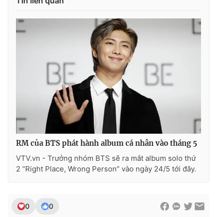
Tin liên quan
Ðiện thoại Thời báo VTV:
024.66 897 897
Email:
toasoan@vtv.vn
Liên hệ quảng cáo:
024-7300.7108
RM của BTS phát hành album cá nhân vào tháng 5
VTV.vn - Trưởng nhóm BTS sẽ ra mắt album solo thứ
2 “Right Place, Wrong Person” vào ngày 24/5 tới đây.
® Cấm sao chép dưới mọi hình thức nếu không có sự chấp
thuận bằng văn bản. Ghi rõ nguồn VTV.vn khi phát hành lại
thông tin từ website này.
0
0