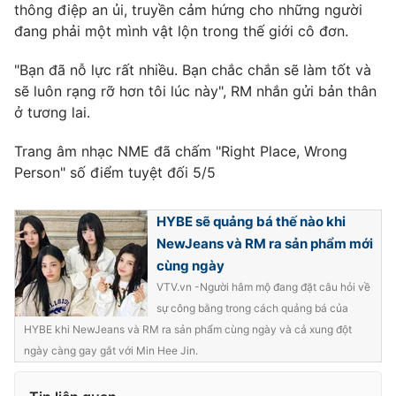
thông điệp an ủi, truyền cảm hứng cho những người
đang phải một mình vật lộn trong thế giới cô đơn.
"Bạn đã nỗ lực rất nhiều. Bạn chắc chắn sẽ làm tốt và
THỜI BÁO VTV
sẽ luôn rạng rỡ hơn tôi lúc này", RM nhắn gửi bản thân
ở tương lai.
Trang âm nhạc NME đã chấm "Right Place, Wrong
Theo dõi báo trên
Person" số điểm tuyệt đối 5/5
HYBE sẽ quảng bá thế nào khi
Cơ quan chủ quản:
Đài Truyền hình Việt Nam
NewJeans và RM ra sản phẩm mới
Cơ quan báo chí:
Thời báo VTV
cùng ngày
Giấy phép hoạt động báo in và báo điện tử số 483/GP-BTTTT
VTV.vn -Người hâm mộ đang đặt câu hỏi về
cấp ngày 29/12/2023
sự công bằng trong cách quảng bá của
Tổng Biên tập:
Vũ Thanh Thủy
HYBE khi NewJeans và RM ra sản phẩm cùng ngày và cả xung đột
Phó Tổng Biên tập:
Nguyễn Thị Mỹ Hạnh, Phạm Quốc Thắng,
ngày càng gay gắt với Min Hee Jin.
Nguyễn Trọng Ninh
Tổng đài VTV:
024.38 355 931 - 024.38 355 932