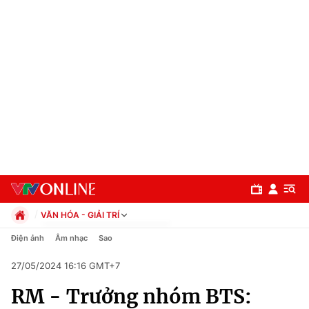
VĂN HÓA - GIẢI TRÍ
Chính trị
Điện ảnh
Âm nhạc
Sao
Xã hội
27/05/2024 16:16 GMT+7
Pháp luật
Chuyên mục
Kinh tế
RM - Trưởng nhóm BTS:
Thể thao