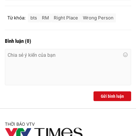
Từ khóa:
bts
RM
Right Place
Wrong Person
Bình luận
(
0
)
Gửi bình luận
THỜI BÁO VTV