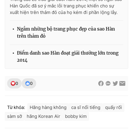
Hàn Quốc đã sơ ý mắc lỗi trang phục khiến cho sự
xuất hiện trên thảm đỏ của họ kém đi phần lộng lẫy.
THỜI BÁO VTV
Ngắm những bộ trang phục đẹp của sao Hàn
trên thảm đỏ
Điểm danh sao Hàn đoạt giải thưởng lớn trong
Theo dõi báo trên
2014
Cơ quan chủ quản:
Đài Truyền hình Việt Nam
Cơ quan báo chí:
Thời báo VTV
0
0
Giấy phép hoạt động báo in và báo điện tử số 483/GP-BTTTT
cấp ngày 29/12/2023
Tổng Biên tập:
Vũ Thanh Thủy
Từ khóa:
Hãng hàng không
ca sĩ nổi tiếng
quấy rối
Phó Tổng Biên tập:
Nguyễn Thị Mỹ Hạnh, Phạm Quốc Thắng,
sàm sỡ
hãng Korean Air
bobby kim
Nguyễn Trọng Ninh
Tổng đài VTV:
024.38 355 931 - 024.38 355 932