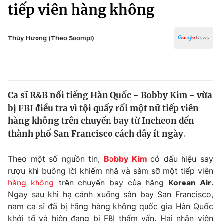
Chính trị
tiếp viên hàng không
Truyền hình
Văn hóa - Giải trí
Xã hội
Y tế
Thùy Hương (Theo Soompi)
Đời sống
Pháp luật
Công nghệ
Giáo dục
Y tế
Ca sĩ R&B nổi tiếng Hàn Quốc - Bobby Kim - vừa
bị FBI điều tra vì tội quấy rối một nữ tiếp viên
Thế giới
hàng không trên chuyến bay từ Incheon đến
thành phố San Francisco cách đây ít ngày.
Tin tức
Kinh tế
Thế giới đó đây
Theo một số nguồn tin,
Bobby Kim
có dấu hiệu say
Tài chính
rượu khi buông lời khiếm nhã và sàm sỡ một tiếp viên
Dữ liệu và đời sống
Câu chuyện quốc tế
hàng không
trên chuyến bay của hãng
Korean Air
.
Thị trường
Ngay sau khi hạ cánh xuống sân bay San Francisco,
Truyền hình
Góc doanh nghiệp
nam ca sĩ đã bị hãng hàng không quốc gia Hàn Quốc
khởi tố và hiện đang bị FBI thẩm vấn. Hai nhân viên