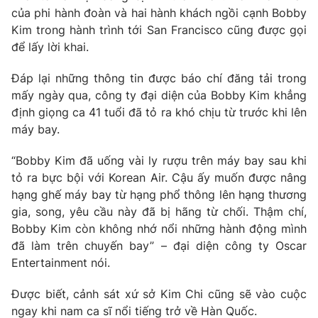
Phim VTV
của phi hành đoàn và hai hành khách ngồi cạnh Bobby
Giải trí
Kim trong hành trình tới San Francisco cũng được gọi
Hậu trường
Điện ảnh
để lấy lời khai.
Đời sống
Nhân vật
Âm nhạc
Đáp lại những thông tin được báo chí đăng tải trong
Du lịch
Khán giả
mấy ngày qua, công ty đại diện của Bobby Kim khẳng
Giáo dục
Sao
định giọng ca 41 tuổi đã tỏ ra khó chịu từ trước khi lên
Làm đẹp
Giải sao mai
Tuyển sinh
máy bay.
Công nghệ
Chất lượng cuộc sống
Học trực tuyến
“Bobby Kim đã uống vài ly rượu trên máy bay sau khi
Hitech Công nghệ tương lai
tỏ ra bực bội với Korean Air. Cậu ấy muốn được nâng
Giao lưu trực tuyến
hạng ghế máy bay từ hạng phổ thông lên hạng thương
Sản phẩm
gia, song, yêu cầu này đã bị hãng từ chối. Thậm chí,
Lịch phát sóng
Thị trường
Bobby Kim còn không nhớ nổi những hành động mình
đã làm trên chuyến bay” – đại diện công ty Oscar
Tư vấn
Entertainment nói.
Chuyên mục khác
Được biết, cảnh sát xứ sở Kim Chi cũng sẽ vào cuộc
Emagazine
Podcast
ngay khi nam ca sĩ nổi tiếng trở về Hàn Quốc.