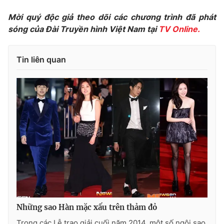
Photo
Infographic
Mời quý độc giả theo dõi các chương trình đã phát
sóng của Đài Truyền hình Việt Nam tại
TV Online.
Video
Shorts video
Tin liên quan
VTV Money
VTV Thể thao
VTV Sức khoẻ
Bất động sản
Thị trường 24h
Tấm lòng Việt
VTV4
Vươn mình bằng AI
VTV9
VTV8
Những sao Hàn mặc xấu trên thảm đỏ
Liên hệ tòa soạn
English
Trong các Lễ trao giải cuối năm 2014, một số ngôi sao