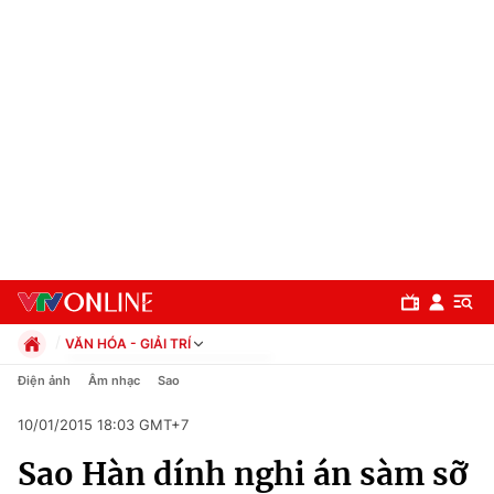
VĂN HÓA - GIẢI TRÍ
Chính trị
Điện ảnh
Âm nhạc
Sao
Xã hội
10/01/2015 18:03 GMT+7
Pháp luật
Chuyên mục
Kinh tế
Sao Hàn dính nghi án sàm sỡ
Thể thao