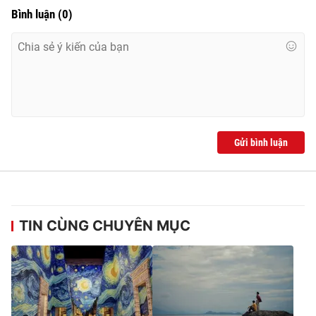
Ðiện thoại Thời báo VTV:
024.66 897 897
Bình luận
(
0
)
Email:
toasoan@vtv.vn
Liên hệ quảng cáo:
024-7300.7108
Gửi bình luận
TIN CÙNG CHUYÊN MỤC
® Cấm sao chép dưới mọi hình thức nếu không có sự chấp
thuận bằng văn bản. Ghi rõ nguồn VTV.vn khi phát hành lại
thông tin từ website này.