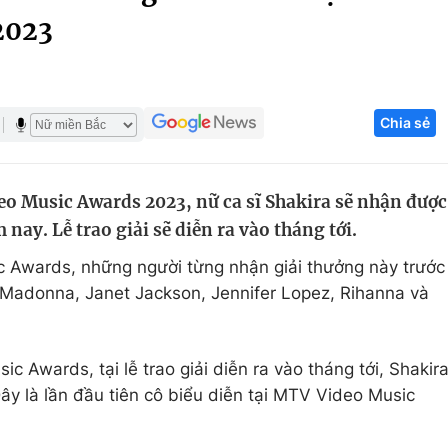
2023
Góc ảnh
Giáo dục
Công nghệ
Chia sẻ
Tuyển sinh
Hitech Công ng
Học trực tuyến
Sản phẩm
o Music Awards 2023, nữ ca sĩ Shakira sẽ nhận được
g
Thị trường
ay. Lễ trao giải sẽ diễn ra vào tháng tới.
Tư vấn
c Awards, những người từng nhận giải thưởng này trước
 Madonna, Janet Jackson, Jennifer Lopez, Rihanna và
Awards, tại lễ trao giải diễn ra vào tháng tới, Shakir
ây là lần đầu tiên cô biểu diễn tại MTV Video Music