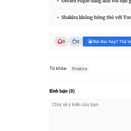
Gerard Piqué đăng ảnh với bạn g
Shakira không hứng thú với To
0
0
Bài đọc hay? Thả t
Từ khóa:
Shakira
Bình luận
(
0
)