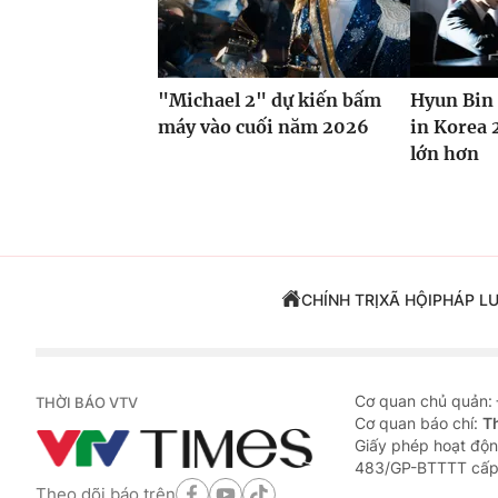
"Michael 2" dự kiến bấm
Hyun Bin 
máy vào cuối năm 2026
in Korea 
lớn hơn
CHÍNH TRỊ
XÃ HỘI
PHÁP L
Cơ quan chủ quản:
THỜI BÁO VTV
Cơ quan báo chí:
T
Giấy phép hoạt độn
483/GP-BTTTT cấp
Theo dõi báo trên