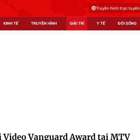
Truyền hình trực tuyến
KINH TẾ
TRUYỀN HÌNH
GIẢI TRÍ
Y TẾ
ĐỜI SỐNG
Pháp luật
Y tế
Truyền hình
Multimedia
Phim VTV
Video
Hậu trường
Shorts video
Nhân vật
Podcast
Khán giả
EMagazine
Giải sao mai
Photo
ải Video Vanguard Award tại MTV
Infographic