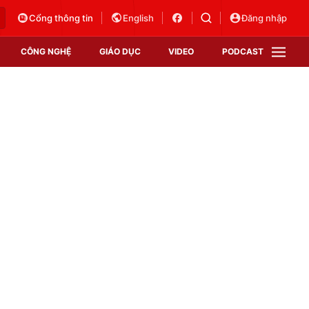
Cổng thông tin
English
Đăng nhập
CÔNG NGHỆ
GIÁO DỤC
VIDEO
PODCAST
VTV Money
VTV Thể thao
VTV Sức khoẻ
Bất động sản
Thị trường 24h
Tấm lòng Việt
Vươn mình bằng AI
VTV4
VTV8
VTV9
Lịch phát sóng
Giao lưu trực tuyến
Sự kiện