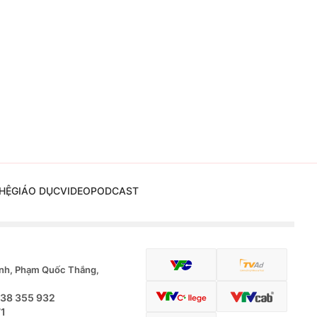
HỆ
GIÁO DỤC
VIDEO
PODCAST
nh, Phạm Quốc Thắng,
.38 355 932
71