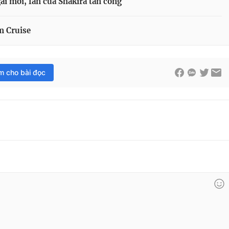
ái mới, fan của Shakira tấn công
m Cruise
im cho bài đọc