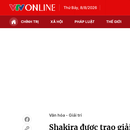
Thứ Bảy, 8/8/2026
CHÍNH TRỊ
XÃ HỘI
PHÁP LUẬT
THẾ GIỚI
Chính trị
Xã hội
Thế giới
Kinh tế
Tin tức
Tài chính
Thế giới đó đây
Thị trường
Câu chuyện quốc tế
Góc doanh nghiệp
Dữ liệu và đời sống
Văn hóa - Giải trí
Shakira được trao gi