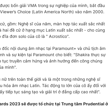
 được bốn giải VMA trong sự nghiệp của mình, bắt đầu
l Viewer’s Choice (Latin America North) vào năm 2000.
cử, gồm: Nghệ sĩ của năm, màn hợp tác xuất sắc nhất
và hai đề cử ở hạng mục Latin xuất sắc nhất - cho cùng
 đĩa đơn solo của cô là " Acrostico".
ám đốc nội dung âm nhạc tại Paramount+ và chủ tịch âm
nh và sự kiện tại Paramount cho biết: "Shakira thực sự
iếp tục truyền cảm hứng và ảnh hưởng đến công chúng
ủa mình".
 nữ trên toàn thế giới và là một trong những nghệ sĩ
u hóa âm nhạc Latin. Tác động to lớn của cô ấy đối với
y tiếp tục sáng tạo và giải trí ở đẳng cấp cao nhất".
ards 2023 sẽ được tổ chức tại Trung tâm Prudential ở