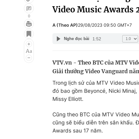
Video Music Awards 
0
A (Theo AP)
29/08/2023 09:50 GMT+7
Giải trí
Đời sống
1:52
Nghe đọc bài
Điện ảnh
Du lịch
Âm nhạc
Làm đẹp
VTV.vn - Theo BTC của MTV Vide
Sao
Chất lượng cuộc sốn
Giải thưởng Video Vanguard năm n
Trong lịch sử của MTV Video Musi
đó bao gồm Beyoncé, Nicki Minaj,
Missy Elliott.
Cũng theo BTC của MTV Video Music 
cũng sẽ biểu diễn trên sân khấu. Đ
Awards sau 17 năm.