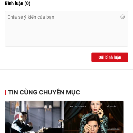
Bình luận
(
0
)
Gửi bình luận
TIN CÙNG CHUYÊN MỤC