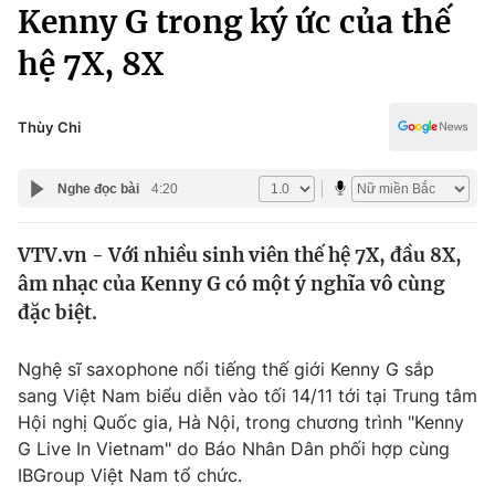
Chính trị
Kenny G trong ký ức của thế
Truyền hình
hệ 7X, 8X
Văn hóa - Giải trí
Xã hội
Y tế
Đời sống
Thùy Chi
Pháp luật
Công nghệ
Giáo dục
Nghe đọc bài
4:20
Y tế
VTV.vn - Với nhiều sinh viên thế hệ 7X, đầu 8X,
Thế giới
âm nhạc của Kenny G có một ý nghĩa vô cùng
Tin tức
đặc biệt.
Kinh tế
Thế giới đó đây
Nghệ sĩ saxophone nổi tiếng thế giới Kenny G sắp
Tài chính
Dữ liệu và đời sống
sang Việt Nam biểu diễn vào tối 14/11 tới tại Trung tâm
Câu chuyện quốc tế
Thị trường
Hội nghị Quốc gia, Hà Nội, trong chương trình "Kenny
G Live In Vietnam" do Báo Nhân Dân phối hợp cùng
Truyền hình
Góc doanh nghiệp
IBGroup Việt Nam tổ chức.