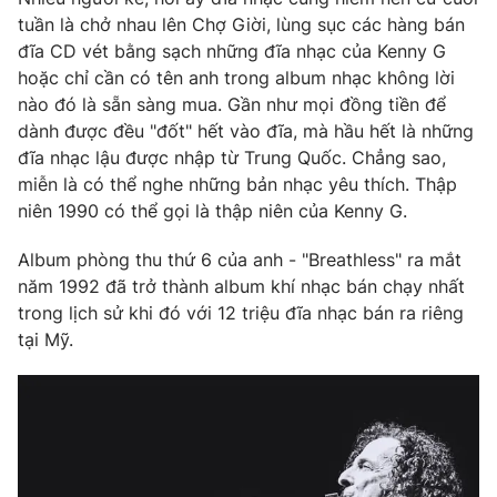
tuần là chở nhau lên Chợ Giời, lùng sục các hàng bán
Photo
Infographic
đĩa CD vét bằng sạch những đĩa nhạc của Kenny G
hoặc chỉ cần có tên anh trong album nhạc không lời
Video
Shorts video
nào đó là sẵn sàng mua. Gần như mọi đồng tiền để
dành được đều "đốt" hết vào đĩa, mà hầu hết là những
đĩa nhạc lậu được nhập từ Trung Quốc. Chẳng sao,
VTV Money
VTV Thể thao
miễn là có thể nghe những bản nhạc yêu thích. Thập
niên 1990 có thể gọi là thập niên của Kenny G.
VTV Sức khoẻ
Bất động sản
Album phòng thu thứ 6 của anh - "Breathless" ra mắt
năm 1992 đã trở thành album khí nhạc bán chạy nhất
Thị trường 24h
Tấm lòng Việt
trong lịch sử khi đó với 12 triệu đĩa nhạc bán ra riêng
tại Mỹ.
VTV4
Vươn mình bằng AI
VTV9
VTV8
Liên hệ tòa soạn
English