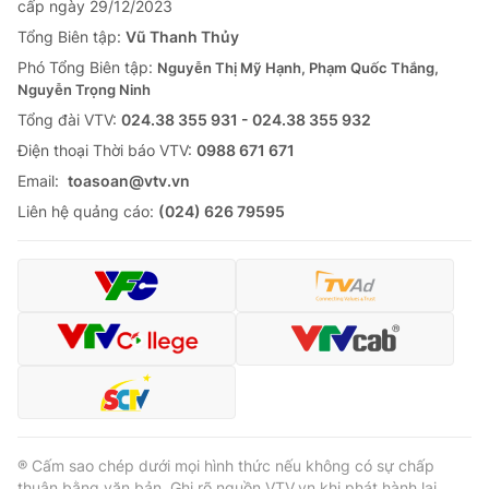
cấp ngày 29/12/2023
Tổng Biên tập:
Vũ Thanh Thủy
Phó Tổng Biên tập:
Nguyễn Thị Mỹ Hạnh, Phạm Quốc Thắng,
Nguyễn Trọng Ninh
Tổng đài VTV:
024.38 355 931 - 024.38 355 932
Ðiện thoại Thời báo VTV:
0988 671 671
Email:
toasoan@vtv.vn
Liên hệ quảng cáo:
(024) 626 79595
® Cấm sao chép dưới mọi hình thức nếu không có sự chấp
thuận bằng văn bản. Ghi rõ nguồn VTV.vn khi phát hành lại