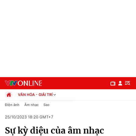
VĂN HÓA - GIẢI TRÍ
Chính trị
Điện ảnh
Âm nhạc
Sao
Xã hội
25/10/2023 18:20 GMT+7
Pháp luật
Chuyên mục
Kinh tế
Sự kỳ diệu của âm nhạc
Thể thao