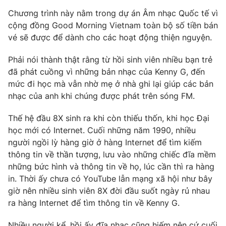
Phim VTV
Giải trí
Chương trình này nằm trong dự án Âm nhạc Quốc tế vì
Hậu trường
cộng đồng Good Morning Vietnam toàn bộ số tiền bán
Điện ảnh
vé sẽ được để dành cho các hoạt động thiện nguyện.
Đời sống
Nhân vật
Âm nhạc
Phải nói thành thật rằng từ hồi sinh viên nhiều bạn trẻ
Du lịch
Khán giả
Giáo dục
đã phát cuồng vì những bản nhạc của Kenny G, đến
Sao
Làm đẹp
Giải sao mai
mức đi học mà vẫn nhờ mẹ ở nhà ghi lại giúp các bản
Tuyển sinh
nhạc của anh khi chúng được phát trên sóng FM.
Công nghệ
Chất lượng cuộc sống
Học trực tuyến
Thế hệ đầu 8X sinh ra khi còn thiếu thốn, khi học Đại
Hitech Công nghệ tương lai
Giao lưu trực tuyến
học mới có Internet. Cuối những năm 1990, nhiều
Sản phẩm
người ngồi lỳ hàng giờ ở hàng Internet để tìm kiếm
thông tin về thần tượng, lưu vào những chiếc đĩa mềm
Lịch phát sóng
Thị trường
những bức hình và thông tin về họ, lúc cần thì ra hàng
in. Thời ấy chưa có YouTube lẫn mạng xã hội như bây
Tư vấn
giờ nên nhiều sinh viên 8X đời đầu suốt ngày rủ nhau
Chuyên mục khác
ra hàng Internet để tìm thông tin về Kenny G.
Emagazine
Podcast
Nhiều người kể, hồi ấy đĩa nhạc cũng hiếm nên cứ cuối