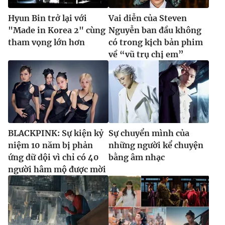
Hyun Bin trở lại với
Vai diễn của Steven
"Made in Korea 2" cùng
Nguyễn ban đầu không
tham vọng lớn hơn
có trong kịch bản phim
về “vũ trụ chị em”
BLACKPINK: Sự kiện kỷ
Sự chuyển mình của
niệm 10 năm bị phản
những người kể chuyện
ứng dữ dội vì chỉ có 40
bằng âm nhạc
người hâm mộ được mời