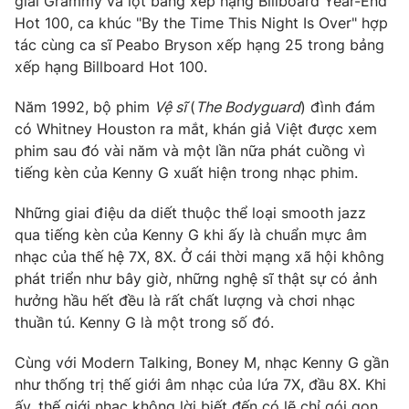
giải Grammy và lọt bảng xếp hạng Billboard Year-End
Email:
toasoan@vtv.vn
Hot 100, ca khúc "By the Time This Night Is Over" hợp
Liên hệ quảng cáo:
024-7300.7108
tác cùng ca sĩ Peabo Bryson xếp hạng 25 trong bảng
xếp hạng Billboard Hot 100.
Năm 1992, bộ phim
Vệ sĩ
(
The Bodyguard
) đình đám
có Whitney Houston ra mắt, khán giả Việt được xem
phim sau đó vài năm và một lần nữa phát cuồng vì
tiếng kèn của Kenny G xuất hiện trong nhạc phim.
Những giai điệu da diết thuộc thể loại smooth jazz
qua tiếng kèn của Kenny G khi ấy là chuẩn mực âm
nhạc của thế hệ 7X, 8X. Ở cái thời mạng xã hội không
phát triển như bây giờ, những nghệ sĩ thật sự có ảnh
® Cấm sao chép dưới mọi hình thức nếu không có sự chấp
hưởng hầu hết đều là rất chất lượng và chơi nhạc
thuận bằng văn bản. Ghi rõ nguồn VTV.vn khi phát hành lại
thuần tú. Kenny G là một trong số đó.
thông tin từ website này.
Cùng với Modern Talking, Boney M, nhạc Kenny G gần
như thống trị thế giới âm nhạc của lứa 7X, đầu 8X. Khi
ấy, thế giới nhạc không lời biết đến có lẽ chỉ gói gọn