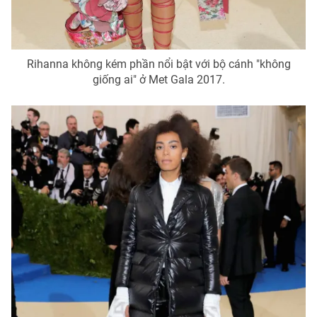
Ðiện thoại Thời báo VTV:
024.66 897 897
Email:
toasoan@vtv.vn
Liên hệ quảng cáo:
024-7300.7108
Rihanna không kém phần nổi bật với bộ cánh "không
giống ai" ở Met Gala 2017.
® Cấm sao chép dưới mọi hình thức nếu không có sự chấp
thuận bằng văn bản. Ghi rõ nguồn VTV.vn khi phát hành lại
thông tin từ website này.