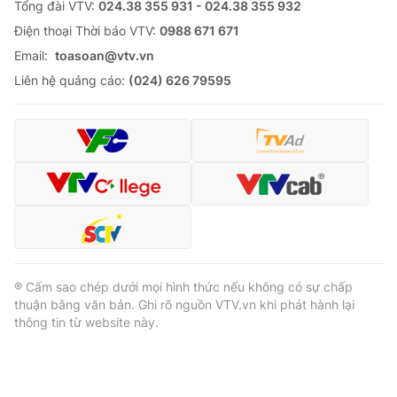
Tổng đài VTV:
024.38 355 931 - 024.38 355 932
Ðiện thoại Thời báo VTV:
0988 671 671
Email:
toasoan@vtv.vn
Liên hệ quảng cáo:
(024) 626 79595
® Cấm sao chép dưới mọi hình thức nếu không có sự chấp
thuận bằng văn bản. Ghi rõ nguồn VTV.vn khi phát hành lại
thông tin từ website này.