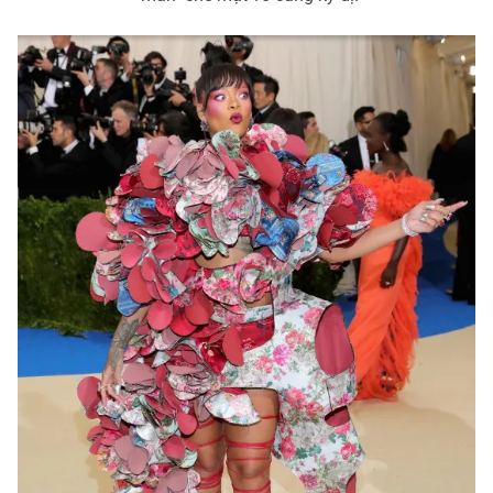
THỜI BÁO VTV
Theo dõi báo trên
Cơ quan chủ quản:
Đài Truyền hình Việt Nam
Cơ quan báo chí:
Thời báo VTV
Giấy phép hoạt động báo in và báo điện tử số 483/GP-BTTTT
cấp ngày 29/12/2023
Tổng Biên tập:
Vũ Thanh Thủy
Phó Tổng Biên tập:
Nguyễn Thị Mỹ Hạnh, Phạm Quốc Thắng,
Nguyễn Trọng Ninh
Tổng đài VTV:
024.38 355 931 - 024.38 355 932