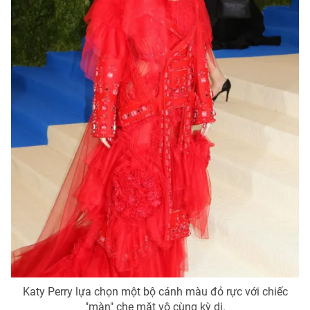
Photo
Infographic
Video
Shorts video
VTV Money
VTV Thể thao
VTV Sức khoẻ
Bất động sản
Thị trường 24h
Tấm lòng Việt
VTV4
Vươn mình bằng AI
VTV9
VTV8
Katy Perry lựa chọn một bộ cánh màu đỏ rực với chiếc
Liên hệ tòa soạn
English
"màn" che mặt vô cùng kỳ dị.