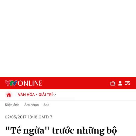
VĂN HÓA - GIẢI TRÍ
Chính trị
Điện ảnh
Âm nhạc
Sao
Xã hội
02/05/2017 13:18 GMT+7
Pháp luật
Chuyên mục
Kinh tế
"Té ngửa" trước những bộ
Thể thao