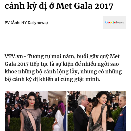
Chính trị
cánh kỳ dị ở Met Gala 2017
Truyền hình
Văn hóa - Giải trí
Xã hội
Y tế
PV (Ảnh: NY Dailynews)
Đời sống
Pháp luật
Công nghệ
Giáo dục
Y tế
VTV.vn- Tương tự mọi năm, buổi gây quỹ Met
Gala 2017 tiếp tục là sự kiện để nhiều ngôi sao
Thế giới
khoe những bộ cánh lộng lẫy, nhưng có những
bộ cánh kỳ dị khiến ai cũng giật mình.
Tin tức
Kinh tế
Thế giới đó đây
Tài chính
Dữ liệu và đời sống
Câu chuyện quốc tế
Thị trường
Truyền hình
Góc doanh nghiệp