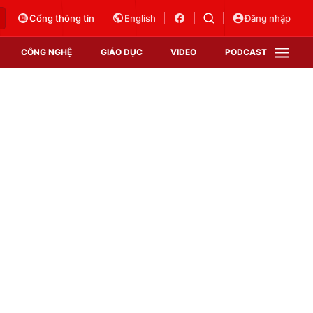
Cổng thông tin
English
Đăng nhập
CÔNG NGHỆ
GIÁO DỤC
VIDEO
PODCAST
VTV Money
VTV Thể thao
VTV Sức khoẻ
Bất động sản
Thị trường 24h
Tấm lòng Việt
Vươn mình bằng AI
VTV4
VTV8
VTV9
Lịch phát sóng
Giao lưu trực tuyến
Sự kiện