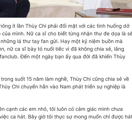
ng ít lần Thùy Chi phải đối mặt với các tình huống dở
của mình. Nữ ca sĩ cho biết từng nhận thư đe dọa là s
 những lá thư tay fan gửi. Hay một kỷ niệm buồn mà
, nữ ca sĩ bày tỏ nuối tiếc vì đã không chia sẻ, lắng
fanclub. Đến một ngày bạn ấy qua đời đã khiến Thùy
trong suốt 15 năm làm nghề, Thùy Chi cũng chia sẻ về
 Thùy Chi chuyển hẳn vào Nam phát triển sự nghiệp là
ên cạnh các em nhỏ, tôi luôn có cảm giác mình chưa
việc ca hát. Bây giờ tôi thực sự mong muốn chỉ được há