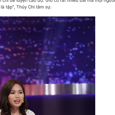
 chỉ để luyện cao độ. Giờ có rất nhiều bài mà mọi ngườ
 là tập", Thủy Chi tâm sự.