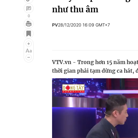
như thu âm
0
PV
28/12/2020 16:09 GMT+7
Giải trí
Đời sống
Điện ảnh
Du lịch
Âm nhạc
Làm đẹp
VTV.vn - Trong hơn 15 năm hoạt
Sao
Chất lượng cuộc sốn
thời gian phải tạm dừng ca hát, 