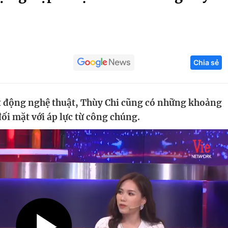
Góc ảnh
Giáo dục
Công nghệ
Chia sẻ
Tuyển sinh
Hitech Công ng
Học trực tuyến
Sản phẩm
 động nghệ thuật, Thùy Chi cũng có những khoảng
g
Thị trường
đối mặt với áp lực từ công chúng.
Tư vấn