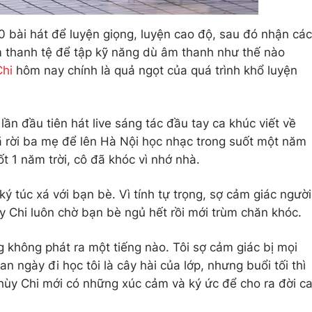
00 bài hát để luyện giọng, luyện cao độ, sau đó nhận các
 thanh tệ để tập kỹ năng dù âm thanh như thế nào
Chi
hôm nay chính là quả ngọt của quá trình khổ luyện
lần đầu tiên hát live sáng tác đầu tay ca khúc viết về
đã rời ba mẹ để lên Hà Nội học nhạc trong suốt một năm
t 1 năm trời, cô đã khóc vì nhớ nhà.
ký túc xá với bạn bè. Vì tính tự trọng, sợ cảm giác người
 Chi luôn chờ bạn bè ngủ hết rồi mới trùm chăn khóc.
 không phát ra một tiếng nào. Tôi sợ cảm giác bị mọi
n ngày đi học tôi là cây hài của lớp, nhưng buổi tối thì
 Thùy Chi mới có những xúc cảm và ký ức để cho ra đời c