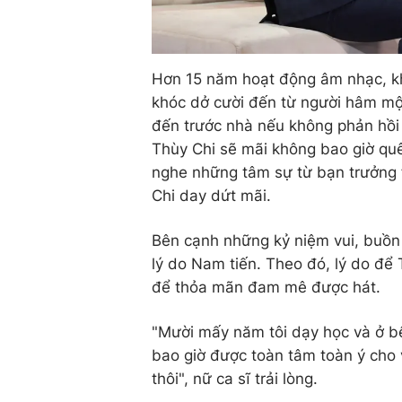
Hơn 15 năm hoạt động âm nhạc, khô
khóc dở cười đến từ người hâm mộ 
đến trước nhà nếu không phản hồi
Thùy Chi sẽ mãi không bao giờ quên
nghe những tâm sự từ bạn trưởng 
Chi day dứt mãi.
Bên cạnh những kỷ niệm vui, buồn 
lý do Nam tiến. Theo đó, lý do để
để thỏa mãn đam mê được hát.
"Mười mấy năm tôi dạy học và ở b
bao giờ được toàn tâm toàn ý cho 
thôi", nữ ca sĩ trải lòng.