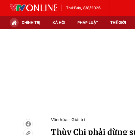
Thứ Bảy, 8/8/2026
CHÍNH TRỊ
XÃ HỘI
PHÁP LUẬT
THẾ GIỚI
Chính trị
Xã hội
Thế giới
Kinh tế
Tin tức
Tài chính
Thế giới đó đây
Thị trường
Câu chuyện quốc tế
Góc doanh nghiệp
Dữ liệu và đời sống
Văn hóa - Giải trí
Thùy Chi phải dừng s