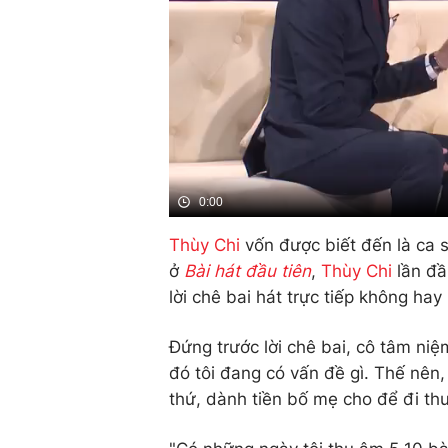
0:00
Thùy Chi
vốn được biết đến là ca s
ở
Bài hát đầu tiên
,
Thùy Chi
lần đầ
lời chê bai hát trực tiếp không ha
Đứng trước lời chê bai, cô tâm niệ
đó tôi đang có vấn đề gì. Thế nên,
thứ, dành tiền bố mẹ cho để đi th