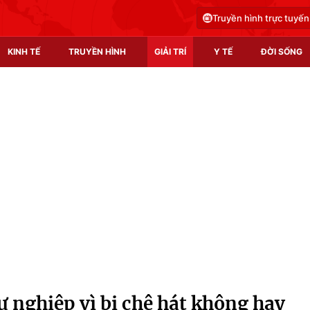
Truyền hình trực tuyến
KINH TẾ
TRUYỀN HÌNH
GIẢI TRÍ
Y TẾ
ĐỜI SỐNG
Pháp luật
Y tế
Truyền hình
Multimedia
Phim VTV
Video
Hậu trường
Shorts video
Nhân vật
Podcast
Khán giả
EMagazine
Giải sao mai
Photo
ự nghiệp vì bị chê hát không hay
Infographic