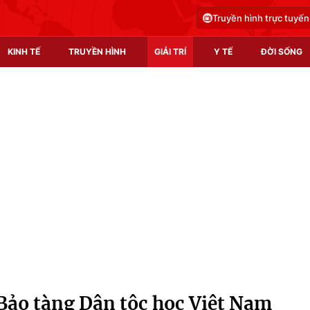
Truyền hình trực tuyến
KINH TẾ
TRUYỀN HÌNH
GIẢI TRÍ
Y TẾ
ĐỜI SỐNG
Pháp luật
Y tế
Truyền hình
Multimedia
Phim VTV
Video
Hậu trường
Shorts video
Nhân vật
Podcast
Khán giả
EMagazine
Giải sao mai
Photo
 Bảo tàng Dân tộc học Việt Nam
Infographic