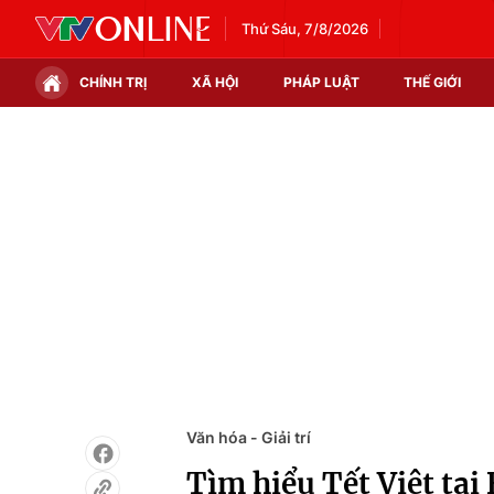
Thứ Sáu, 7/8/2026
CHÍNH TRỊ
XÃ HỘI
PHÁP LUẬT
THẾ GIỚI
Chính trị
Xã hội
Thế giới
Kinh tế
Tin tức
Tài chính
Thế giới đó đây
Thị trường
Câu chuyện quốc tế
Góc doanh nghiệp
Dữ liệu và đời sống
Văn hóa - Giải trí
Tìm hiểu Tết Việt tại