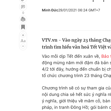
Minh Đức
29/01/2021 06:24 GMT+7
0
Giải trí
Đời sống
Điện ảnh
Du lịch
VTV.vn - Vào ngày 23 tháng Chạp
Âm nhạc
Làm đẹp
trình tìm hiểu văn hoá Tết Việt v
Sao
Chất lượng cuộc sốn
Vào mỗi dịp Tết đến xuân về,
Bảo 
động mừng năm mới đậm đà bản sắc
4/2 tới đây, hướng đến chuẩn bị c
tổ chức chương trình 23 tháng Chạ
Chương trình sẽ có sự tham gia c
nội dung chia sẻ hết sức ý nghĩa n
ý nghĩa, giới thiệu về mâm cỗ, bàn
pháp, in tranh Đông Hồ; gói bánh c