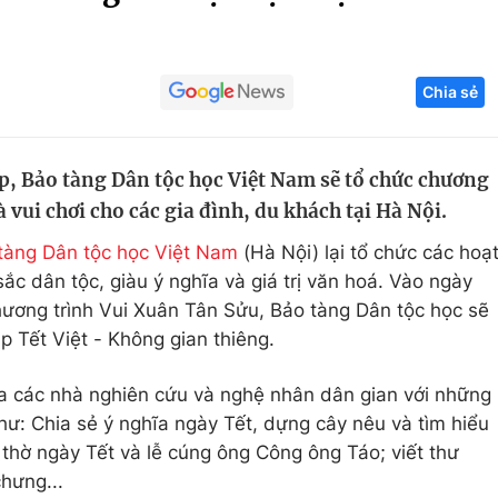
Góc ảnh
Chia sẻ
Giáo dục
Công nghệ
Tuyển sinh
Hitech Công ng
, Bảo tàng Dân tộc học Việt Nam sẽ tổ chức chương
Học trực tuyến
Sản phẩm
à vui chơi cho các gia đình, du khách tại Hà Nội.
g
Thị trường
tàng Dân tộc học Việt Nam
(Hà Nội) lại tổ chức các hoạ
Tư vấn
 dân tộc, giàu ý nghĩa và giá trị văn hoá. Vào ngày
hương trình Vui Xuân Tân Sửu, Bảo tàng Dân tộc học sẽ
p Tết Việt - Không gian thiêng.
ủa các nhà nghiên cứu và nghệ nhân dân gian với những
hư: Chia sẻ ý nghĩa ngày Tết, dựng cây nêu và tìm hiểu
 thờ ngày Tết và lễ cúng ông Công ông Táo; viết thư
hưng...