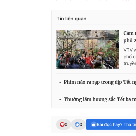
Tin liên quan
Cảm n
phố 
VTV.v
phố c
truyề
Phim nào ra rạp trong dịp Tết 
Thưởng lãm hương sắc Tết ba mi
0
0
Bài đọc hay? Thả t