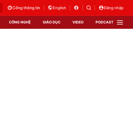
Cổng thông tin
English
Đăng nhập
CÔNG NGHỆ
GIÁO DỤC
VIDEO
PODCAST
VTV Money
VTV Thể thao
VTV Sức khoẻ
Bất động sản
Thị trường 24h
Tấm lòng Việt
Vươn mình bằng AI
VTV4
VTV8
VTV9
Lịch phát sóng
Giao lưu trực tuyến
Sự kiện