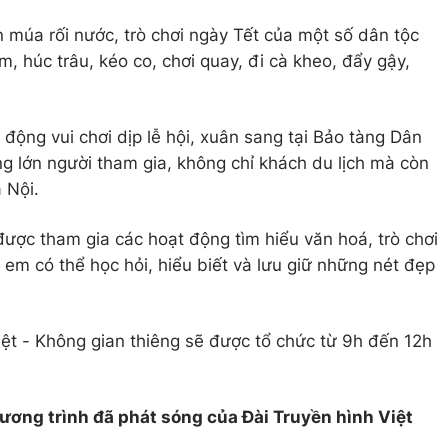
n múa rối nước, trò chơi ngày Tết của một số dân tộc
m, húc trâu, kéo co, chơi quay, đi cà kheo, đẩy gậy,
động vui chơi dịp lễ hội, xuân sang tại Bảo tàng Dân
ng lớn người tham gia, không chỉ khách du lịch mà còn
 Nội.
ược tham gia các hoạt động tìm hiểu văn hoá, trò chơi
 em có thể học hỏi, hiểu biết và lưu giữ những nét đẹp
ệt - Không gian thiêng sẽ được tổ chức từ 9h đến 12h
hương trình đã phát sóng của Đài Truyền hình Việt