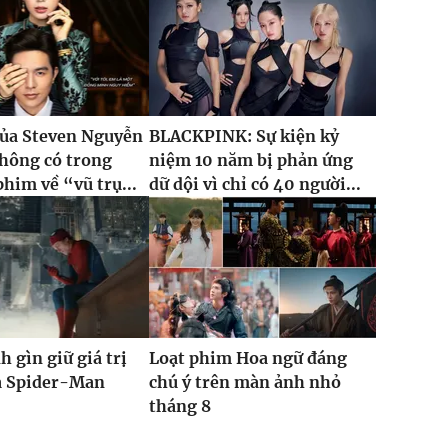
của Steven Nguyễn
BLACKPINK: Sự kiện kỷ
hông có trong
niệm 10 năm bị phản ứng
phim về “vũ trụ...
dữ dội vì chỉ có 40 người...
h gìn giữ giá trị
Loạt phim Hoa ngữ đáng
ủa Spider-Man
chú ý trên màn ảnh nhỏ
tháng 8