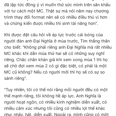
Phim VTV
đã lập tức đồng ý vì muốn thử sức mình trên sân khấu
Giải trí
với tư cách một MC. Thật sự mà nói năm nay chương
Hậu trường
Điện ảnh
trình thay đổi format nên sẽ có nhiều điều thú vị hơn
Đời sống
Nhân vật
và chứng kiến được nhiều thí sinh tài năng hơn".
Âm nhạc
Du lịch
Khán giả
Khi được đặt câu hỏi về áp lực trước cái bóng của
Giáo dục
Sao
người đàn anh Đại Nghĩa ở mùa trước, Tim thẳng thắn
Làm đẹp
Giải sao mai
Tuyển sinh
cho biết: "Không phải riêng anh Đại Nghĩa mà rất nhiều
Công nghệ
Chất lượng cuộc sống
MC khác khi dẫn mùa thứ hai sẽ có những suy nghĩ
Học trực tuyến
riêng. Chắc chắn khán giả khi xem xong mùa 1 thì họ
Hitech Công nghệ tương lai
Giao lưu trực tuyến
sẽ chờ đợi xem mùa 2 có gì đặc biệt, có phải là một
Sản phẩm
MC cũ không? Nếu có người mới thì họ sẽ có sự so
sánh riêng".
Lịch phát sóng
Thị trường
"Tuy nhiên, tôi có thể nói rằng mỗi người đều có một
Tư vấn
thế mạnh riêng, tôi không hề áp lực. Anh Nghĩa là
Chuyên mục khác
người hoạt ngôn, có nhiều kinh nghiệm diễn xuất, có
nhiều cảm xúc nhưng tôi cũng có nhiều lợi thế khác
Emagazine
Podcast
như: nhảy, hát, diễn xuất. Ngoài ra, mình cũng có một