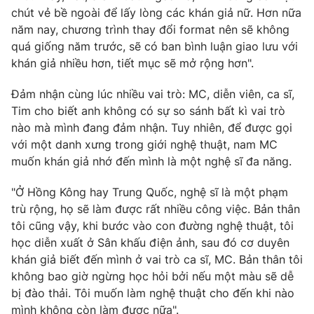
chút vẻ bề ngoài để lấy lòng các khán giả nữ. Hơn nữa
Photo
Infographic
năm nay, chương trình thay đổi format nên sẽ không
quá giống năm trước, sẽ có ban bình luận giao lưu với
Video
khán giả nhiều hơn, tiết mục sẽ mở rộng hơn".
Shorts video
Đảm nhận cùng lúc nhiều vai trò: MC, diễn viên, ca sĩ,
VTV Money
VTV Thể thao
Tim cho biết anh không có sự so sánh bất kì vai trò
nào mà mình đang đảm nhận. Tuy nhiên, để được gọi
VTV Sức khoẻ
với một danh xưng trong giới nghệ thuật, nam MC
Bất động sản
muốn khán giả nhớ đến mình là một nghệ sĩ đa năng.
Thị trường 24h
Tấm lòng Việt
"Ở Hồng Kông hay Trung Quốc, nghệ sĩ là một phạm
trù rộng, họ sẽ làm được rất nhiều công việc. Bản thân
VTV4
tôi cũng vậy, khi bước vào con đường nghệ thuật, tôi
Vươn mình bằng AI
học diễn xuất ở Sân khấu điện ảnh, sau đó cơ duyên
khán giả biết đến mình ở vai trò ca sĩ, MC. Bản thân tôi
VTV9
VTV8
không bao giờ ngừng học hỏi bởi nếu một màu sẽ dễ
bị đào thải. Tôi muốn làm nghệ thuật cho đến khi nào
Liên hệ tòa soạn
English
mình không còn làm được nữa".