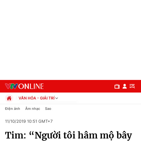
VĂN HÓA - GIẢI TRÍ
Chính trị
Điện ảnh
Âm nhạc
Sao
Xã hội
11/10/2019 10:51 GMT+7
Pháp luật
Chuyên mục
Kinh tế
Tim: “Người tôi hâm mộ bây
Thể thao