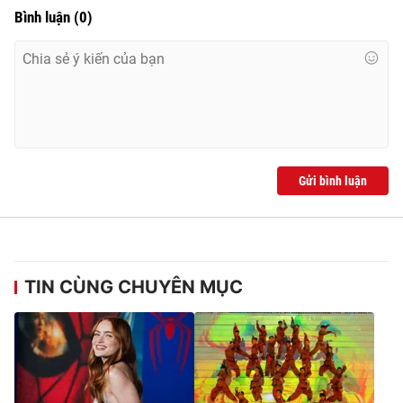
Bình luận
(
0
)
Gửi bình luận
TIN CÙNG CHUYÊN MỤC