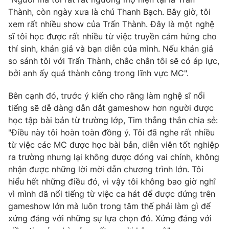
Ðiện thoại Thời báo VTV:
024.66 897 897
Thành, còn ngày xưa là chú Thanh Bạch. Bây giờ, tôi
Email:
toasoan@vtv.vn
xem rất nhiều show của Trấn Thành. Đây là một nghệ
Liên hệ quảng cáo:
024-7300.7108
sĩ tôi học được rất nhiều từ việc truyền cảm hứng cho
thí sinh, khán giả và bạn diễn của mình. Nếu khán giả
so sánh tôi với Trấn Thành, chắc chắn tôi sẽ có áp lực,
bởi anh ấy quá thành công trong lĩnh vực MC".
Bên cạnh đó, trước ý kiến cho rằng làm nghệ sĩ nổi
tiếng sẽ dễ dàng dẫn dắt gameshow hơn người được
học tập bài bản từ trường lớp, Tim thẳng thắn chia sẻ:
"Điều này tôi hoàn toàn đồng ý. Tôi đã nghe rất nhiều
từ việc các MC được học bài bản, diễn viên tốt nghiệp
ra trường nhưng lại không được đóng vai chính, không
nhận được những lời mời dẫn chương trình lớn. Tôi
® Cấm sao chép dưới mọi hình thức nếu không có sự chấp
hiểu hết những điều đó, vì vậy tôi không bao giờ nghĩ
thuận bằng văn bản. Ghi rõ nguồn VTV.vn khi phát hành lại
vì mình đã nổi tiếng từ việc ca hát để được đứng trên
thông tin từ website này.
gameshow lớn mà luôn trong tâm thế phải làm gì để
xứng đáng với những sự lựa chọn đó. Xứng đáng với