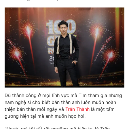
THỜI BÁO VTV
Theo dõi báo trên
Cơ quan chủ quản:
Đài Truyền hình Việt Nam
Cơ quan báo chí:
Thời báo VTV
Giấy phép hoạt động báo in và báo điện tử số 483/GP-BTTTT
cấp ngày 29/12/2023
Dù thành công ở mọi lĩnh vực mà Tim tham gia nhưng
nam nghệ sĩ cho biết bản thân anh luôn muốn hoàn
Tổng Biên tập:
Vũ Thanh Thủy
thiện bản thân mỗi ngày và
Trấn Thành
là một tấm
Phó Tổng Biên tập:
Nguyễn Thị Mỹ Hạnh, Phạm Quốc Thắng,
gương hiện tại mà anh muốn học hỏi.
Nguyễn Trọng Ninh
Tổng đài VTV:
024.38 355 931 - 024.38 355 932
"Người mà tôi rất rất ngưỡng mộ hiện tại là Trấn