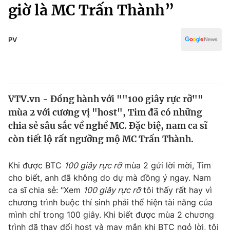
Chính trị
giờ là MC Trấn Thành”
Truyền hình
Văn hóa - Giải trí
Xã hội
Y tế
PV
Đời sống
Pháp luật
Công nghệ
Giáo dục
Y tế
VTV.vn - Đồng hành với ""100 giây rực rỡ""
mùa 2 với cương vị "host", Tim đã có những
Thế giới
chia sẻ sâu sắc về nghề MC. Đặc biệ, nam ca sĩ
còn tiết lộ rất ngưỡng mộ MC Trấn Thành.
Tin tức
Kinh tế
Thế giới đó đây
Khi được BTC
100 giây rực rỡ
mùa 2 gửi lời mời, Tim
Tài chính
cho biết, anh đã không do dự mà đồng ý ngay. Nam
Dữ liệu và đời sống
Câu chuyện quốc tế
ca sĩ chia sẻ: "Xem
100 giây rực rỡ
tôi thấy rất hay vì
Thị trường
chương trình buộc thí sinh phải thể hiện tài năng của
Truyền hình
Góc doanh nghiệp
mình chỉ trong 100 giây. Khi biết được mùa 2 chương
trình đã thay đổi host và may mắn khi BTC ngỏ lời, tôi