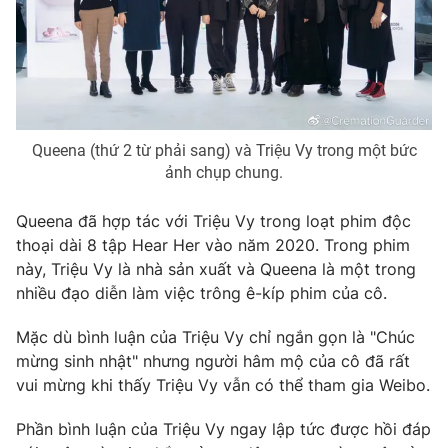
Photo
Infographic
Video
Shorts video
VTV Money
VTV Thể thao
Queena (thứ 2 từ phải sang) và Triệu Vy trong một bức
ảnh chụp chung.
VTV Sức khoẻ
Bất động sản
Queena đã hợp tác với Triệu Vy trong loạt phim độc
thoại dài 8 tập Hear Her vào năm 2020. Trong phim
Thị trường 24h
Tấm lòng Việt
này, Triệu Vy là nhà sản xuất và Queena là một trong
nhiều đạo diễn làm việc trông ê-kíp phim của cô.
VTV4
Vươn mình bằng AI
Mặc dù bình luận của Triệu Vy chỉ ngắn gọn là "Chúc
mừng sinh nhật" nhưng người hâm mộ của cô đã rất
VTV9
VTV8
vui mừng khi thấy Triệu Vy vẫn có thể tham gia Weibo.
Phần bình luận của Triệu Vy ngay lập tức được hồi đáp
Liên hệ tòa soạn
English