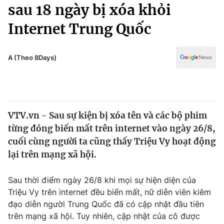
Chính trị
sau 18 ngày bị xóa khỏi
Truyền hình
Internet Trung Quốc
Văn hóa - Giải trí
Xã hội
Y tế
Đời sống
A (Theo 8Days)
Pháp luật
Công nghệ
Giáo dục
Y tế
VTV.vn - Sau sự kiện bị xóa tên và các bộ phim
Thế giới
từng đóng biến mất trên internet vào ngày 26/8,
Tin tức
cuối cùng người ta cũng thấy Triệu Vy hoạt động
Kinh tế
lại trên mạng xã hội.
Thế giới đó đây
Tài chính
Dữ liệu và đời sống
Câu chuyện quốc tế
Sau thời điểm ngày 26/8 khi mọi sự hiện diện của
Thị trường
Triệu Vy trên internet đều biến mất, nữ diễn viên kiêm
đạo diễn người Trung Quốc đã có cập nhật đầu tiên
Truyền hình
Góc doanh nghiệp
trên mạng xã hội. Tuy nhiên, cập nhật của cô được