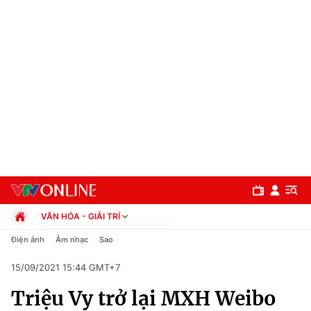
VĂN HÓA - GIẢI TRÍ
Chính trị
Điện ảnh
Âm nhạc
Sao
Xã hội
15/09/2021 15:44 GMT+7
Pháp luật
Chuyên mục
Kinh tế
Triệu Vy trở lại MXH Weibo
Thể thao