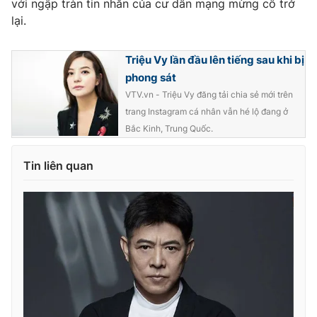
với ngập tràn tin nhắn của cư dân mạng mừng cô trở
lại.
Triệu Vy lần đầu lên tiếng sau khi bị
THỜI BÁO VTV
phong sát
VTV.vn - Triệu Vy đăng tải chia sẻ mới trên
trang Instagram cá nhân vẫn hé lộ đang ở
Bắc Kinh, Trung Quốc.
Theo dõi báo trên
Tin liên quan
Cơ quan chủ quản:
Đài Truyền hình Việt Nam
Cơ quan báo chí:
Thời báo VTV
Giấy phép hoạt động báo in và báo điện tử số 483/GP-BTTTT
cấp ngày 29/12/2023
Tổng Biên tập:
Vũ Thanh Thủy
Phó Tổng Biên tập:
Nguyễn Thị Mỹ Hạnh, Phạm Quốc Thắng,
Nguyễn Trọng Ninh
Tổng đài VTV:
024.38 355 931 - 024.38 355 932