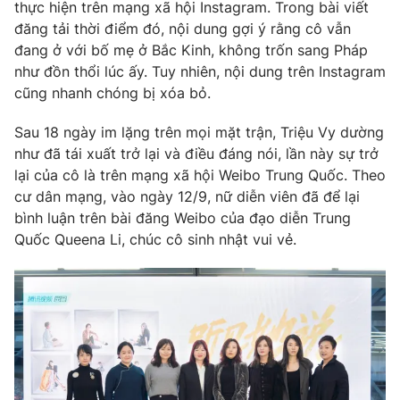
Phim VTV
thực hiện trên mạng xã hội Instagram. Trong bài viết
Giải trí
đăng tải thời điểm đó, nội dung gợi ý rằng cô vẫn
Hậu trường
đang ở với bố mẹ ở Bắc Kinh, không trốn sang Pháp
Điện ảnh
Đời sống
như đồn thổi lúc ấy. Tuy nhiên, nội dung trên Instagram
Nhân vật
Âm nhạc
cũng nhanh chóng bị xóa bỏ.
Du lịch
Khán giả
Giáo dục
Sao
Sau 18 ngày im lặng trên mọi mặt trận, Triệu Vy dường
Làm đẹp
Giải sao mai
như đã tái xuất trở lại và điều đáng nói, lần này sự trở
Tuyển sinh
Công nghệ
lại của cô là trên mạng xã hội Weibo Trung Quốc. Theo
Chất lượng cuộc sống
Học trực tuyến
cư dân mạng, vào ngày 12/9, nữ diễn viên đã để lại
Hitech Công nghệ tương lai
bình luận trên bài đăng Weibo của đạo diễn Trung
Giao lưu trực tuyến
Quốc Queena Li, chúc cô sinh nhật vui vẻ.
Sản phẩm
Lịch phát sóng
Thị trường
Tư vấn
Chuyên mục khác
Emagazine
Podcast