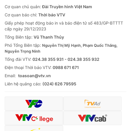
Cơ quan chủ quản:
Đài Truyền hình Việt Nam
Cơ quan báo chí:
Thời báo VTV
Giấy phép hoạt động báo in và báo điện tử số 483/GP-BTTTT
cấp ngày 29/12/2023
Tổng Biên tập:
Vũ Thanh Thủy
Phó Tổng Biên tập:
Nguyễn Thị Mỹ Hạnh, Phạm Quốc Thắng,
Nguyễn Trọng Ninh
Tổng đài VTV:
024.38 355 931 - 024.38 355 932
Ðiện thoại Thời báo VTV:
0988 671 671
Email:
toasoan@vtv.vn
Liên hệ quảng cáo:
(024) 626 79595