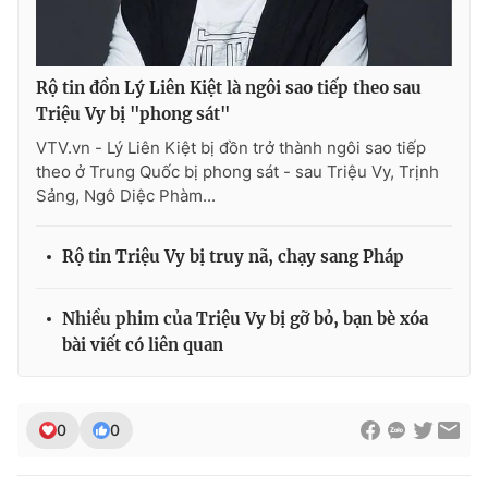
Ðiện thoại Thời báo VTV:
024.66 897 897
Email:
toasoan@vtv.vn
Liên hệ quảng cáo:
024-7300.7108
Rộ tin đồn Lý Liên Kiệt là ngôi sao tiếp theo sau
Triệu Vy bị "phong sát"
VTV.vn - Lý Liên Kiệt bị đồn trở thành ngôi sao tiếp
theo ở Trung Quốc bị phong sát - sau Triệu Vy, Trịnh
Sảng, Ngô Diệc Phàm...
Rộ tin Triệu Vy bị truy nã, chạy sang Pháp
Nhiều phim của Triệu Vy bị gỡ bỏ, bạn bè xóa
bài viết có liên quan
® Cấm sao chép dưới mọi hình thức nếu không có sự chấp
thuận bằng văn bản. Ghi rõ nguồn VTV.vn khi phát hành lại
thông tin từ website này.
0
0