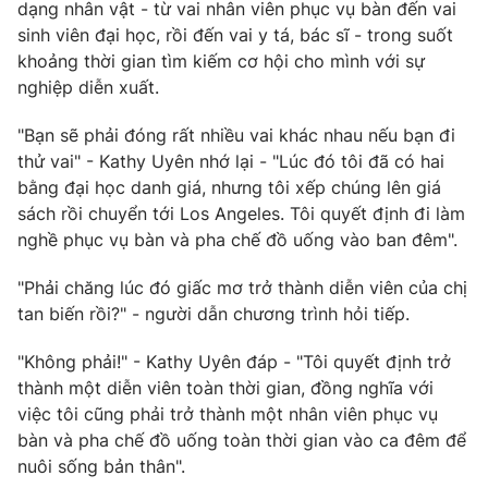
Phim VTV
dạng nhân vật - từ vai nhân viên phục vụ bàn đến vai
Giải trí
sinh viên đại học, rồi đến vai y tá, bác sĩ - trong suốt
Hậu trường
khoảng thời gian tìm kiếm cơ hội cho mình với sự
Điện ảnh
Đời sống
nghiệp diễn xuất.
Nhân vật
Âm nhạc
Du lịch
"Bạn sẽ phải đóng rất nhiều vai khác nhau nếu bạn đi
Khán giả
Giáo dục
Sao
thử vai" - Kathy Uyên nhớ lại - "Lúc đó tôi đã có hai
Làm đẹp
Giải sao mai
bằng đại học danh giá, nhưng tôi xếp chúng lên giá
Tuyển sinh
Công nghệ
sách rồi chuyển tới Los Angeles. Tôi quyết định đi làm
Chất lượng cuộc sống
Học trực tuyến
nghề phục vụ bàn và pha chế đồ uống vào ban đêm".
Hitech Công nghệ tương lai
Giao lưu trực tuyến
"Phải chăng lúc đó giấc mơ trở thành diễn viên của chị
Sản phẩm
tan biến rồi?" - người dẫn chương trình hỏi tiếp.
Lịch phát sóng
Thị trường
"Không phải!" - Kathy Uyên đáp - "Tôi quyết định trở
thành một diễn viên toàn thời gian, đồng nghĩa với
Tư vấn
việc tôi cũng phải trở thành một nhân viên phục vụ
Chuyên mục khác
bàn và pha chế đồ uống toàn thời gian vào ca đêm để
Emagazine
Podcast
nuôi sống bản thân".