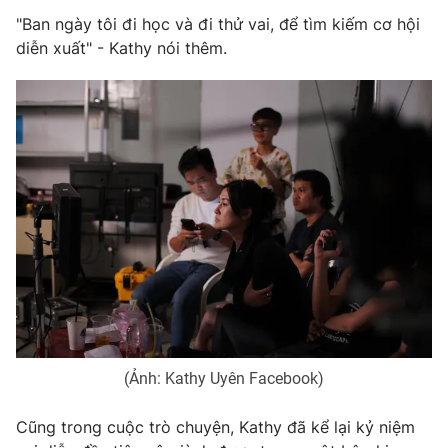
"Ban ngày tôi đi học và đi thử vai, để tìm kiếm cơ hội
Photo
Infographic
diễn xuất" - Kathy nói thêm.
Video
Shorts video
VTV Money
VTV Thể thao
VTV Sức khoẻ
Bất động sản
Thị trường 24h
Tấm lòng Việt
VTV4
Vươn mình bằng AI
(Ảnh: Kathy Uyên Facebook)
VTV9
VTV8
Cũng trong cuộc trò chuyện, Kathy đã kể lại kỷ niệm
Liên hệ tòa soạn
English