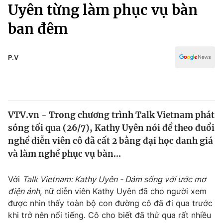
Chính trị
Uyên từng làm phục vụ bàn
Truyền hình
ban đêm
Văn hóa - Giải trí
Xã hội
Y tế
Đời sống
P.V
Pháp luật
Công nghệ
Giáo dục
Y tế
VTV.vn - Trong chương trình Talk Vietnam phát
Thế giới
sóng tối qua (26/7), Kathy Uyên nói để theo đuổi
Tin tức
nghề diễn viên cô đã cất 2 bằng đại học danh giá
Kinh tế
và làm nghề phục vụ bàn...
Thế giới đó đây
Tài chính
Dữ liệu và đời sống
Câu chuyện quốc tế
Với
Talk Vietnam: Kathy Uyên - Dám sống với ước mơ
Thị trường
điện ảnh
, nữ diễn viên Kathy Uyên đã cho người xem
được nhìn thấy toàn bộ con đường cô đã đi qua trước
Truyền hình
Góc doanh nghiệp
khi trở nên nổi tiếng. Cô cho biết đã thử qua rất nhiều