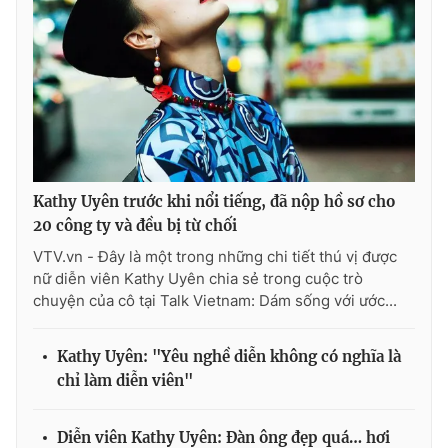
Kathy Uyên trước khi nổi tiếng, đã nộp hồ sơ cho
20 công ty và đều bị từ chối
VTV.vn - Đây là một trong những chi tiết thú vị được
nữ diễn viên Kathy Uyên chia sẻ trong cuộc trò
chuyện của cô tại Talk Vietnam: Dám sống với ước...
Kathy Uyên: "Yêu nghề diễn không có nghĩa là
chỉ làm diễn viên"
Diễn viên Kathy Uyên: Đàn ông đẹp quá… hơi