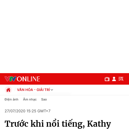
VĂN HÓA - GIẢI TRÍ
Chính trị
Điện ảnh
Âm nhạc
Sao
Xã hội
27/07/2020 15:25 GMT+7
Pháp luật
Chuyên mục
Kinh tế
Trước khi nổi tiếng, Kathy
Thể thao