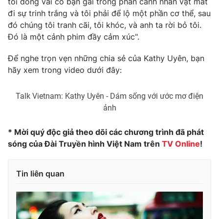
tôi đóng vai cô bạn gái trong phân cảnh nhân vật mất
Ðiện thoại Thời báo VTV:
024.66 897 897
đi sự trinh trắng và tôi phải để lộ một phần cơ thể, sau
Email:
toasoan@vtv.vn
đó chúng tôi tranh cãi, tôi khóc, và anh ta rời bỏ tôi.
Liên hệ quảng cáo:
024-7300.7108
Đó là một cảnh phim đầy cảm xúc".
Để nghe trọn vẹn những chia sẻ của Kathy Uyên, bạn
hãy xem trong video dưới đây:
Talk Vietnam: Kathy Uyên - Dám sống với ước mơ điện
ảnh
* Mời quý độc giả theo dõi các chương trình đã phát
sóng của Đài Truyền hình Việt Nam trên
TV Online
!
® Cấm sao chép dưới mọi hình thức nếu không có sự chấp
Tin liên quan
thuận bằng văn bản. Ghi rõ nguồn VTV.vn khi phát hành lại
thông tin từ website này.