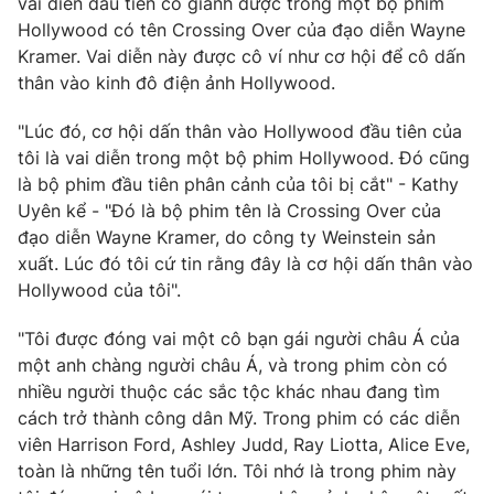
vai diễn đầu tiên cô giành được trong một bộ phim
Hollywood có tên Crossing Over của đạo diễn Wayne
Kramer. Vai diễn này được cô ví như cơ hội để cô dấn
thân vào kinh đô điện ảnh Hollywood.
THỜI BÁO VTV
"Lúc đó, cơ hội dấn thân vào Hollywood đầu tiên của
tôi là vai diễn trong một bộ phim Hollywood. Đó cũng
là bộ phim đầu tiên phân cảnh của tôi bị cắt" - Kathy
Uyên kể - "Đó là bộ phim tên là Crossing Over của
Theo dõi báo trên
đạo diễn Wayne Kramer, do công ty Weinstein sản
xuất. Lúc đó tôi cứ tin rằng đây là cơ hội dấn thân vào
Cơ quan chủ quản:
Đài Truyền hình Việt Nam
Hollywood của tôi".
Cơ quan báo chí:
Thời báo VTV
"Tôi được đóng vai một cô bạn gái người châu Á của
Giấy phép hoạt động báo in và báo điện tử số 483/GP-BTTTT
cấp ngày 29/12/2023
một anh chàng người châu Á, và trong phim còn có
nhiều người thuộc các sắc tộc khác nhau đang tìm
Tổng Biên tập:
Vũ Thanh Thủy
cách trở thành công dân Mỹ. Trong phim có các diễn
Phó Tổng Biên tập:
Nguyễn Thị Mỹ Hạnh, Phạm Quốc Thắng,
viên Harrison Ford, Ashley Judd, Ray Liotta, Alice Eve,
Nguyễn Trọng Ninh
toàn là những tên tuổi lớn. Tôi nhớ là trong phim này
Tổng đài VTV:
024.38 355 931 - 024.38 355 932